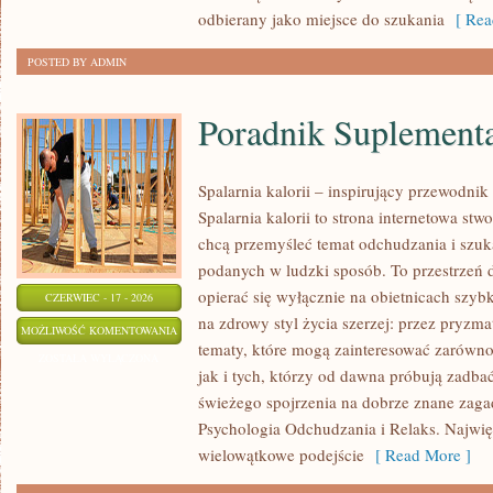
odbierany jako miejsce do szukania
[ Rea
POSTED BY ADMIN
Poradnik Suplement
Spalarnia kalorii – inspirujący przewodni
Spalarnia kalorii to strona internetowa st
chcą przemyśleć temat odchudzania i szuk
podanych w ludzki sposób. To przestrzeń d
opierać się wyłącznie na obietnicach szybk
CZERWIEC - 17 - 2026
na zdrowy styl życia szerzej: przez pryzm
PORADNIK
MOŻLIWOŚĆ KOMENTOWANIA
tematy, które mogą zainteresować zarówno
SUPLEMENTACYJNY
ZOSTAŁA WYŁĄCZONA
jak i tych, którzy od dawna próbują zadbać
świeżego spojrzenia na dobrze znane zaga
Psychologia Odchudzania i Relaks. Najwięk
wielowątkowe podejście
[ Read More ]