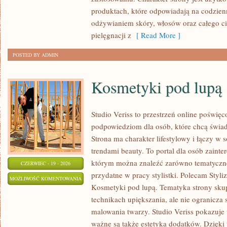
produktach, które odpowiadają na codzien
odżywianiem skóry, włosów oraz całego ci
pielęgnacji z
[ Read More ]
POSTED BY ADMIN
Kosmetyki pod lupą
Studio Veriss to przestrzeń online poświę
podpowiedziom dla osób, które chcą świa
Strona ma charakter lifestylowy i łączy w 
trendami beauty. To portal dla osób zain
którym można znaleźć zarówno tematyczne
CZERWIEC - 19 - 2026
przydatne w pracy stylistki. Polecam Styli
KOSMETYKI
MOŻLIWOŚĆ KOMENTOWANIA
Kosmetyki pod lupą. Tematyka strony skup
POD
ZOSTAŁA WYŁĄCZONA
technikach upiększania, ale nie ogranicza
LUPĄ
malowania twarzy. Studio Veriss pokazuje
ważne są także estetyka dodatków. Dzięki