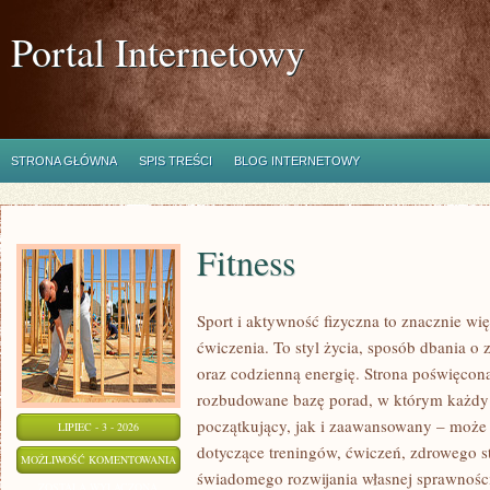
Portal Internetowy
STRONA GŁÓWNA
SPIS TREŚCI
BLOG INTERNETOWY
Fitness
Sport i aktywność fizyczna to znacznie wię
ćwiczenia. To styl życia, sposób dbania o
oraz codzienną energię. Strona poświęcona
rozbudowane bazę porad, w którym każdy
początkujący, jak i zaawansowany – może 
LIPIEC - 3 - 2026
dotyczące treningów, ćwiczeń, zdrowego st
FITNESS
MOŻLIWOŚĆ KOMENTOWANIA
świadomego rozwijania własnej sprawności
ZOSTAŁA WYŁĄCZONA