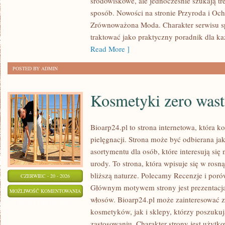
środowiskowe, ale jednocześnie szukają tr
sposób. Nowości na stronie Przyroda i Oc
Zrównoważona Moda. Charakter serwisu s
traktować jako praktyczny poradnik dla ka
Read More ]
POSTED BY ADMIN
Kosmetyki zero wast
Bioarp24.pl to strona internetowa, która k
pielęgnacji. Strona może być odbierana jak
asortymentu dla osób, które interesują si
urody. To strona, która wpisuje się w rosn
bliższą naturze. Polecamy Recenzje i poró
CZERWIEC - 20 - 2026
Głównym motywem strony jest prezentacja
KOSMETYKI
MOŻLIWOŚĆ KOMENTOWANIA
włosów. Bioarp24.pl może zainteresować 
ZERO
ZOSTAŁA WYŁĄCZONA
kosmetyków, jak i sklepy, którzy poszuku
WASTE
zastosowaniu. Charakter strony jest użytk