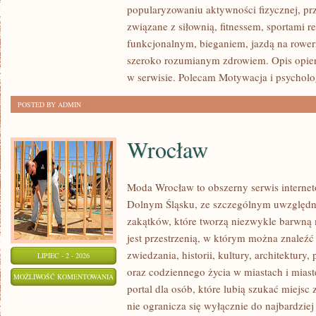
popularyzowaniu aktywności fizycznej, pr
związane z siłownią, fitnessem, sportami r
funkcjonalnym, bieganiem, jazdą na rowerz
szeroko rozumianym zdrowiem. Opis opier
w serwisie. Polecam Motywacja i psycholog
POSTED BY ADMIN
Wrocław
Moda Wrocław to obszerny serwis interne
Dolnym Śląsku, ze szczególnym uwzględn
zakątków, które tworzą niezwykle barwną m
jest przestrzenią, w którym można znaleźć 
zwiedzania, historii, kultury, architektury,
LIPIEC - 2 - 2026
oraz codziennego życia w miastach i mias
WROCŁAW
MOŻLIWOŚĆ KOMENTOWANIA
portal dla osób, które lubią szukać miejs
ZOSTAŁA WYŁĄCZONA
nie ogranicza się wyłącznie do najbardziej