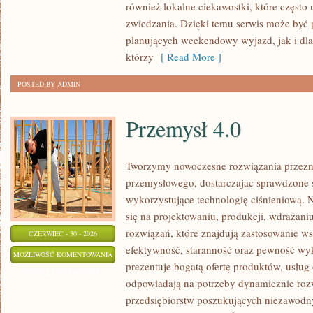
również lokalne ciekawostki, które częst
zwiedzania. Dzięki temu serwis może być 
planujących weekendowy wyjazd, jak i dl
którzy
[ Read More ]
POSTED BY ADMIN
Przemysł 4.0
Tworzymy nowoczesne rozwiązania przezn
przemysłowego, dostarczając sprawdzone 
wykorzystujące technologię ciśnieniową. N
się na projektowaniu, produkcji, wdrażan
rozwiązań, które znajdują zastosowanie wsz
CZERWIEC - 30 - 2026
efektywność, staranność oraz pewność w
PRZEMYSŁ
MOŻLIWOŚĆ KOMENTOWANIA
prezentuje bogatą ofertę produktów, usług 
4.0
ZOSTAŁA WYŁĄCZONA
odpowiadają na potrzeby dynamicznie rozw
przedsiębiorstw poszukujących niezawodn