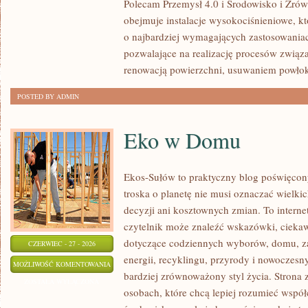
Polecam Przemysł 4.0 i Środowisko i Zró
obejmuje instalacje wysokociśnieniowe, k
o najbardziej wymagających zastosowania
pozwalające na realizację procesów związ
renowacją powierzchni, usuwaniem powło
POSTED BY ADMIN
Eko w Domu
Ekos-Sułów to praktyczny blog poświęcony
troska o planetę nie musi oznaczać wielk
decyzji ani kosztownych zmian. To intern
czytelnik może znaleźć wskazówki, ciekaw
dotyczące codziennych wyborów, domu, z
CZERWIEC - 27 - 2026
energii, recyklingu, przyrody i nowoczes
EKO
MOŻLIWOŚĆ KOMENTOWANIA
bardziej zrównoważony styl życia. Strona 
W
ZOSTAŁA WYŁĄCZONA
osobach, które chcą lepiej rozumieć wspó
DOMU