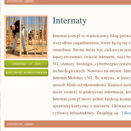
POSTED BY ADMIN
Internaty
Internat.com.pl to wartościowy blog poświ
wszystkim zagadnieniom, które łączą się 
smartfona. Strona może być ciekawym miej
lepiej zrozumieć świecie internetu, sieci
5G, chmury, hostingu, cyberbezpieczeńst
CZERWIEC - 17 - 2026
technologicznych. Nowości na stronie: Int
INTERNATY
MOŻLIWOŚĆ KOMENTOWANIA
Internet Mobilny i 5G. To witryna, w któr
ZOSTAŁA WYŁĄCZONA
sposób bliski użytkownikowi. Zamiast tec
może znaleźć tu praktyczne informacje, kt
Internat.com.pl może pełnić funkcję komp
sprawniej korzystać z internetu. Główna t
cyfrowej infrastruktury. Znajdują się
[ Rea
POSTED BY ADMIN