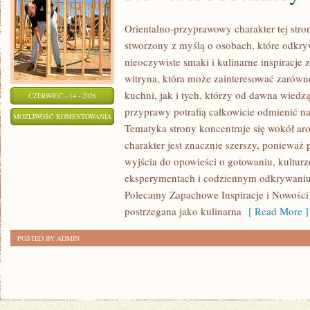
Orientalno-przyprawowy charakter tej stron
stworzony z myślą o osobach, które odkry
nieoczywiste smaki i kulinarne inspiracje 
witryna, która może zainteresować zarów
kuchni, jak i tych, którzy od dawna wiedz
CZERWIEC - 14 - 2026
przyprawy potrafią całkowicie odmienić na
NOWOŚCI
MOŻLIWOŚĆ KOMENTOWANIA
Tematyka strony koncentruje się wokół ar
I
ZOSTAŁA WYŁĄCZONA
charakter jest znacznie szerszy, ponieważ
PREMIERY
wyjścia do opowieści o gotowaniu, kulturz
eksperymentach i codziennym odkrywani
Polecamy Zapachowe Inspiracje i Nowości 
postrzegana jako kulinarna
[ Read More ]
POSTED BY ADMIN