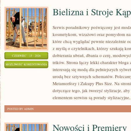
Bielizna i Stroje Ką
Serwis poradnikowy poświęcony jest modz
kosmetykom, wizażowi oraz pomysłom na 
które chcą wyglądać pewnie niezależnie od
z myślą o czytelnikach, którzy szukają k
dobierania ubrań, dbania o cerę, modowy
CZERWIEC - 15 - 2026
trików. Strona łączy lekki charakter bloga
BIELIZNA
MOŻLIWOŚĆ KOMENTOWANIA
interesują się modą dla pełniejszych sylw
I
ZOSTAŁA WYŁĄCZONA
urodą bez sztywnych schematów. Polecamy 
STROJE
Metamorfozy i Zakupy Plus Size. Na stroni
KĄPIELOWE
dotyczące tego, jak tworzyć stylizacje, a
elementem serwisu są porady stylizacyjne,
POSTED BY ADMIN
Nowości i Premiery