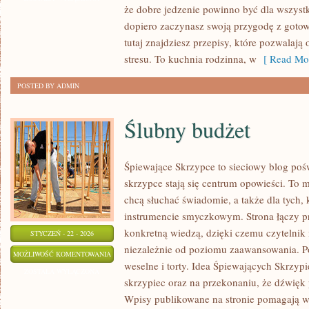
że dobre jedzenie powinno być dla wszystk
dopiero zaczynasz swoją przygodę z goto
tutaj znajdziesz przepisy, które pozwalaj
stresu. To kuchnia rodzinna, w
[ Read Mor
POSTED BY ADMIN
Ślubny budżet
Śpiewające Skrzypce to sieciowy blog po
skrzypce stają się centrum opowieści. To m
chcą słuchać świadomie, a także dla tych, 
instrumencie smyczkowym. Strona łączy p
konkretną wiedzą, dzięki czemu czytelnik
STYCZEŃ - 22 - 2026
niezależnie od poziomu zaawansowania. 
ŚLUBNY
MOŻLIWOŚĆ KOMENTOWANIA
weselne i torty. Idea Śpiewających Skrzypi
BUDŻET
ZOSTAŁA WYŁĄCZONA
skrzypiec oraz na przekonaniu, że dźwięk p
Wpisy publikowane na stronie pomagają w