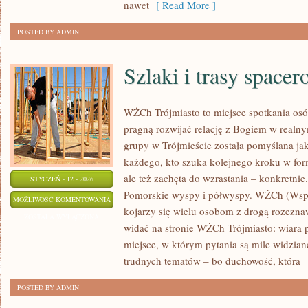
nawet
[ Read More ]
POSTED BY ADMIN
Szlaki i trasy space
WŻCh Trójmiasto to miejsce spotkania os
pragną rozwijać relację z Bogiem w realnym
grupy w Trójmieście została pomyślana ja
każdego, kto szuka kolejnego kroku w form
ale też zachęta do wzrastania – konkretnie
STYCZEŃ - 12 - 2026
Pomorskie wyspy i półwyspy. WŻCh (Wspól
SZLAKI
MOŻLIWOŚĆ KOMENTOWANIA
kojarzy się wielu osobom z drogą rozezna
I
ZOSTAŁA WYŁĄCZONA
widać na stronie WŻCh Trójmiasto: wiara 
TRASY
miejsce, w którym pytania są mile widzian
SPACEROWE
trudnych tematów – bo duchowość, która
[
POSTED BY ADMIN