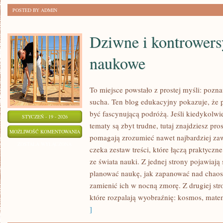
POSTED BY ADMIN
Dziwne i kontrowersy
naukowe
To miejsce powstało z prostej myśli: pozn
sucha. Ten blog edukacyjny pokazuje, że 
być fascynującą podróżą. Jeśli kiedykolwi
STYCZEŃ - 19 - 2026
tematy są zbyt trudne, tutaj znajdziesz pro
DZIWNE
MOŻLIWOŚĆ KOMENTOWANIA
pomagają zrozumieć nawet najbardziej zaw
I
ZOSTAŁA WYŁĄCZONA
czeka zestaw treści, które łączą praktyczn
KONTROWERSYJNE
ze świata nauki. Z jednej strony pojawiają 
TEORIE
planować naukę, jak zapanować nad chaose
NAUKOWE
zamienić ich w nocną zmorę. Z drugiej stro
które rozpalają wyobraźnię: kosmos, mate
]