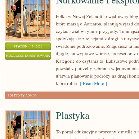
Polka w Nowej Zelandii to wędrowny blog
które marzą o Aotearoa, planują wyjazd do 
czytać świat w rytmie przygody. To miejs
spotykają się z relacjami z drogi, a turyst
świadome podróżowanie. Znajdziesz tu insp
STYCZEŃ - 17 - 2026
długie, na wyprawę w trasę, na reset oraz 
NURKOWANIE
MOŻLIWOŚĆ KOMENTOWANIA
Kategorie do czytania to: Luksusowe podró
I
ZOSTAŁA WYŁĄCZONA
powstał z potrzeby zebrania w jednym mie
EKSPLORACJA
ułatwia planowanie podróży na drugi konie
PODWODNA
które robią
[ Read More ]
POSTED BY ADMIN
Plastyka
To portal edukacyjny tworzony z myślą o 