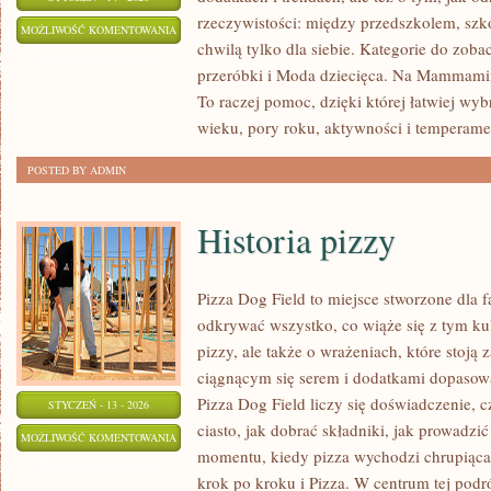
rzeczywistości: między przedszkolem, szko
PORADY
MOŻLIWOŚĆ KOMENTOWANIA
chwilą tylko dla siebie. Kategorie do zoba
STYLISTKI
ZOSTAŁA WYŁĄCZONA
przeróbki i Moda dziecięca. Na Mammamii
To raczej pomoc, dzięki której łatwiej wy
wieku, pory roku, aktywności i temperame
POSTED BY ADMIN
Historia pizzy
Pizza Dog Field to miejsce stworzone dla 
odkrywać wszystko, co wiąże się z tym ku
pizzy, ale także o wrażeniach, które stoj
ciągnącym się serem i dodatkami dopasow
Pizza Dog Field liczy się doświadczenie, c
STYCZEŃ - 13 - 2026
ciasto, jak dobrać składniki, jak prowadzić
HISTORIA
MOŻLIWOŚĆ KOMENTOWANIA
momentu, kiedy pizza wychodzi chrupiąca.
PIZZY
ZOSTAŁA WYŁĄCZONA
krok po kroku i Pizza. W centrum tej podró