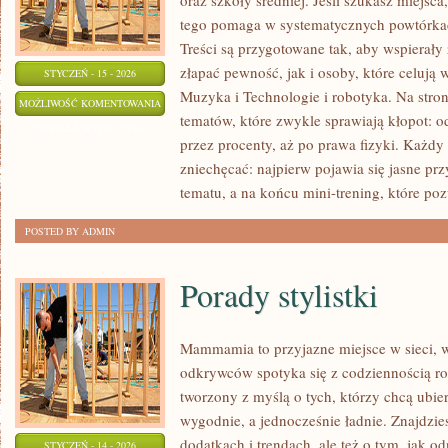
oraz szkoły średniej. Jeśli szukasz miejsca
tego pomaga w systematycznych powtórkac
Treści są przygotowane tak, aby wspierały
złapać pewność, jak i osoby, które celują
STYCZEŃ - 15 - 2026
Muzyka i Technologie i robotyka. Na stro
PLASTYKA
MOŻLIWOŚĆ KOMENTOWANIA
tematów, które zwykle sprawiają kłopot: od
ZOSTAŁA WYŁĄCZONA
przez procenty, aż po prawa fizyki. Każdy m
zniechęcać: najpierw pojawia się jasne p
tematu, a na końcu mini-trening, które poz
POSTED BY ADMIN
Porady stylistki
Mammamia to przyjazne miejsce w sieci,
odkrywców spotyka się z codziennością ro
tworzony z myślą o tych, którzy chcą ubier
wygodnie, a jednocześnie ładnie. Znajdzies
dodatkach i trendach, ale też o tym, jak o
STYCZEŃ - 14 - 2026