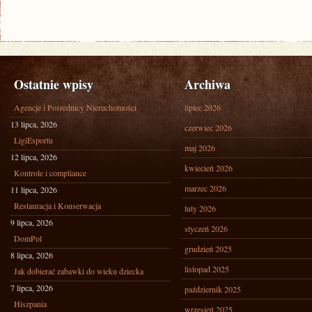
Ostatnie wpisy
Archiwa
Agencje i Pośrednicy Nieruchomości
lipiec 2026
13 lipca, 2026
czerwiec 2026
LigiEsportu
maj 2026
12 lipca, 2026
kwiecień 2026
Kontrole i compliance
marzec 2026
11 lipca, 2026
Restauracja i Konserwacja
luty 2026
9 lipca, 2026
styczeń 2026
DomPol
grudzień 2025
8 lipca, 2026
listopad 2025
Jak dobierać zabawki do wieku dziecka
7 lipca, 2026
październik 2025
Hiszpania
wrzesień 2025