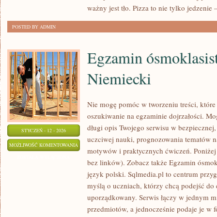
ważny jest tło. Pizza to nie tylko jedzenie –
POSTED BY ADMIN
Egzamin ósmoklasist
Niemiecki
Nie mogę pomóc w tworzeniu treści, które
oszukiwanie na egzaminie dojrzałości. Mo
długi opis Twojego serwisu w bezpiecznej, 
STYCZEŃ - 12 - 2026
uczciwej nauki, prognozowania tematów n
EGZAMIN
MOŻLIWOŚĆ KOMENTOWANIA
motywów i praktycznych ćwiczeń. Poniżej
ÓSMOKLASISTY
ZOSTAŁA WYŁĄCZONA
bez linków). Zobacz także Egzamin ósmokl
–
język polski. Sqlmedia.pl to centrum prz
JĘZYK
myślą o uczniach, którzy chcą podejść d
NIEMIECKI
uporządkowany. Serwis łączy w jednym mie
przedmiotów, a jednocześnie podaje je w f