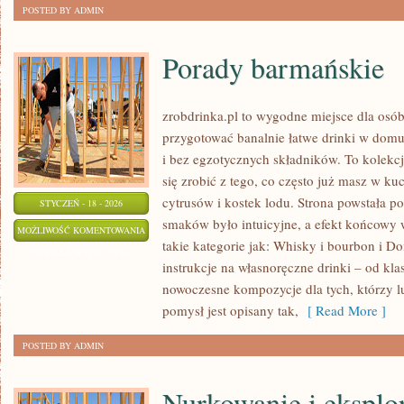
POSTED BY ADMIN
Porady barmańskie
zrobdrinka.pl to wygodne miejsce dla osób,
przygotować banalnie łatwe drinki w domu
i bez egzotycznych składników. To kolekcj
się zrobić z tego, co często już masz w k
cytrusów i kostek lodu. Strona powstała 
STYCZEŃ - 18 - 2026
smaków było intuicyjne, a efekt końcowy 
PORADY
MOŻLIWOŚĆ KOMENTOWANIA
takie kategorie jak: Whisky i bourbon i 
BARMAŃSKIE
ZOSTAŁA WYŁĄCZONA
instrukcje na własnoręczne drinki – od kla
nowoczesne kompozycje dla tych, którzy 
pomysł jest opisany tak,
[ Read More ]
POSTED BY ADMIN
Nurkowanie i eksplo