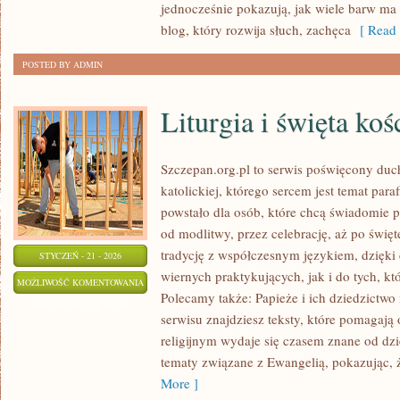
jednocześnie pokazują, jak wiele barw ma 
blog, który rozwija słuch, zachęca
[ Read 
POSTED BY ADMIN
Liturgia i święta koś
Szczepan.org.pl to serwis poświęcony duc
katolickiej, którego sercem jest temat para
powstało dla osób, które chcą świadomie 
od modlitwy, przez celebrację, aż po święte
tradycję z współczesnym językiem, dzięki 
STYCZEŃ - 21 - 2026
wiernych praktykujących, jak i do tych, kt
LITURGIA
MOŻLIWOŚĆ KOMENTOWANIA
Polecamy także: Papieże i ich dziedzictwo
I
ZOSTAŁA WYŁĄCZONA
serwisu znajdziesz teksty, które pomagają
ŚWIĘTA
religijnym wydaje się czasem znane od dz
KOŚCIELNE
tematy związane z Ewangelią, pokazując, że
More ]