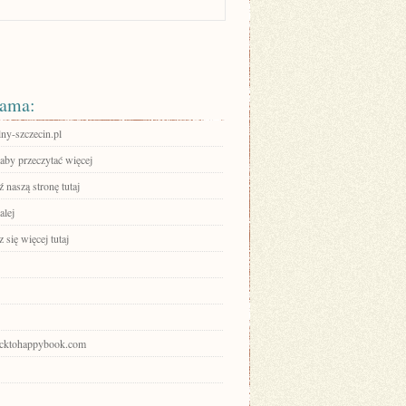
ama:
ny-szczecin.pl
 aby przeczytać więcej
 naszą stronę tutaj
alej
się więcej tutaj
backtohappybook.com