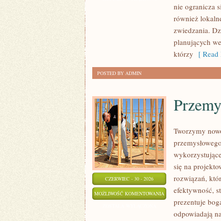
nie ogranicza s
również lokaln
zwiedzania. Dz
planujących we
którzy
[ Read 
POSTED BY ADMIN
Przemy
Tworzymy nowo
przemysłowego,
wykorzystujące
się na projekt
rozwiązań, któr
CZERWIEC - 30 - 2026
efektywność, 
PRZEMYSŁ
MOŻLIWOŚĆ KOMENTOWANIA
prezentuje boga
4.0
ZOSTAŁA WYŁĄCZONA
odpowiadają na