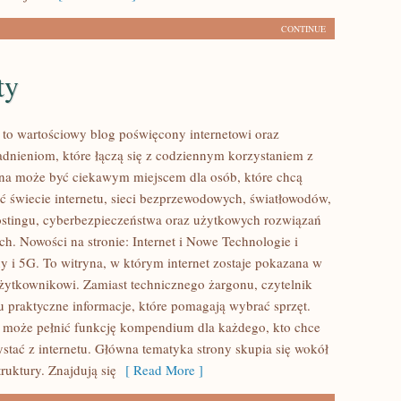
CONTINUE
ty
l to wartościowy blog poświęcony internetowi oraz
dnieniom, które łączą się z codziennym korzystaniem z
ona może być ciekawym miejscem dla osób, które chcą
eć świecie internetu, sieci bezprzewodowych, światłowodów,
stingu, cyberbezpieczeństwa oraz użytkowych rozwiązań
ch. Nowości na stronie: Internet i Nowe Technologie i
ny i 5G. To witryna, w którym internet zostaje pokazana w
użytkownikowi. Zamiast technicznego żargonu, czytelnik
u praktyczne informacje, które pomagają wybrać sprzęt.
l może pełnić funkcję kompendium dla każdego, kto chce
ystać z internetu. Główna tematyka strony skupia się wokół
truktury. Znajdują się
[ Read More ]