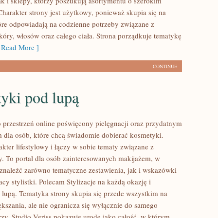
k i sklepy, którzy poszukują asortymentu o szerokim
Charakter strony jest użytkowy, ponieważ skupia się na
óre odpowiadają na codzienne potrzeby związane z
óry, włosów oraz całego ciała. Strona porządkuje tematykę
Read More ]
CONTINUE
yki pod lupą
to przestrzeń online poświęcony pielęgnacji oraz przydatnym
dla osób, które chcą świadomie dobierać kosmetyki.
kter lifestylowy i łączy w sobie tematy związane z
y. To portal dla osób zainteresowanych makijażem, w
naleźć zarówno tematyczne zestawienia, jak i wskazówki
cy stylistki. Polecam Stylizacje na każdą okazję i
lupą. Tematyka strony skupia się przede wszystkim na
ększania, ale nie ogranicza się wyłącznie do samego
zy. Studio Veriss pokazuje urodę jako całość, w którym