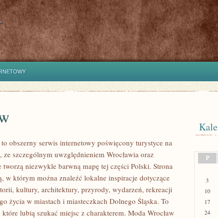
y
ERNETOWY
aw
Kale
o obszerny serwis internetowy poświęcony turystyce na
, ze szczególnym uwzględnieniem Wrocławia oraz
P
e tworzą niezwykle barwną mapę tej części Polski. Strona
ią, w którym można znaleźć lokalne inspiracje dotyczące
3
torii, kultury, architektury, przyrody, wydarzeń, rekreacji
10
go życia w miastach i miasteczkach Dolnego Śląska. To
17
b, które lubią szukać miejsc z charakterem. Moda Wrocław
24