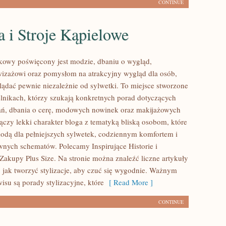
CONTINUE
a i Stroje Kąpielowe
kowy poświęcony jest modzie, dbaniu o wygląd,
izażowi oraz pomysłom na atrakcyjny wygląd dla osób,
lądać pewnie niezależnie od sylwetki. To miejsce stworzone
elnikach, którzy szukają konkretnych porad dotyczących
ań, dbania o cerę, modowych nowinek oraz makijażowych
łączy lekki charakter bloga z tematyką bliską osobom, które
 modą dla pełniejszych sylwetek, codziennym komfortem i
wnych schematów. Polecamy Inspirujące Historie i
Zakupy Plus Size. Na stronie można znaleźć liczne artykuły
, jak tworzyć stylizacje, aby czuć się wygodnie. Ważnym
isu są porady stylizacyjne, które
[ Read More ]
CONTINUE