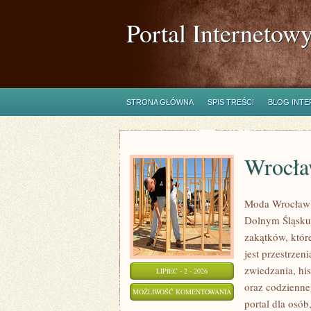
Portal Internetow
STRONA GŁÓWNA
SPIS TREŚCI
BLOG INT
Wrocł
Moda Wrocław t
Dolnym Śląsku
zakątków, któr
jest przestrzen
zwiedzania, his
LIPIEC - 2 - 2026
oraz codzienne
WROCŁAW
MOŻLIWOŚĆ KOMENTOWANIA
portal dla osó
ZOSTAŁA WYŁĄCZONA