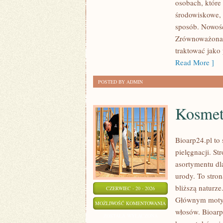
osobach, które
DOMU
środowiskowe, 
sposób. Nowośc
Zrównoważona 
traktować jako
Read More ]
POSTED BY ADMIN
Kosmet
Bioarp24.pl to 
pielęgnacji. St
asortymentu dl
urody. To stron
bliższą naturz
CZERWIEC - 20 - 2026
Głównym motywe
KOSMETYKI
MOŻLIWOŚĆ KOMENTOWANIA
włosów. Bioarp
ZERO
ZOSTAŁA WYŁĄCZONA