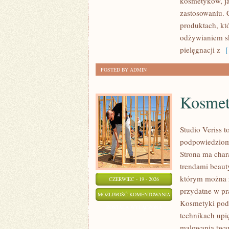
kosmetyków, ja
WASTE
zastosowaniu. 
produktach, kt
odżywianiem sk
pielęgnacji z
[ 
POSTED BY ADMIN
Kosmet
Studio Veriss 
podpowiedziom 
Strona ma chara
trendami beaut
którym można z
CZERWIEC - 19 - 2026
przydatne w pra
KOSMETYKI
MOŻLIWOŚĆ KOMENTOWANIA
Kosmetyki pod 
POD
ZOSTAŁA WYŁĄCZONA
technikach upi
LUPĄ
malowania twar