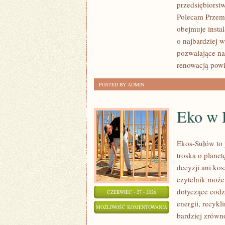
przedsiębiorst
Polecam Przemy
obejmuje insta
o najbardziej 
pozwalające na
renowacją pow
POSTED BY ADMIN
Eko w
Ekos-Sułów to 
troska o plane
decyzji ani ko
czytelnik może
dotyczące cod
CZERWIEC - 27 - 2026
energii, recyk
EKO
MOŻLIWOŚĆ KOMENTOWANIA
bardziej zrówn
W
ZOSTAŁA WYŁĄCZONA