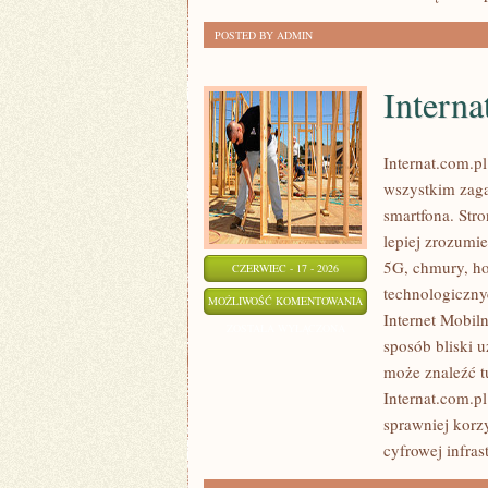
POSTED BY ADMIN
Interna
Internat.com.p
wszystkim zaga
smartfona. Str
lepiej zrozumi
5G, chmury, ho
CZERWIEC - 17 - 2026
technologiczny
INTERNATY
MOŻLIWOŚĆ KOMENTOWANIA
Internet Mobil
ZOSTAŁA WYŁĄCZONA
sposób bliski 
może znaleźć t
Internat.com.p
sprawniej korz
cyfrowej infras