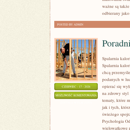
ważne są także
odbierany jako
POSTED BY ADMIN
Poradn
Spalarnia kalor
Spalarnia kalor
chcą przemyśle
podanych w lud
opierać się wył
CZERWIEC - 17 - 2026
na zdrowy styl 
PORADNIK
MOŻLIWOŚĆ KOMENTOWANIA
tematy, które 
SUPLEMENTACYJNY
ZOSTAŁA WYŁĄCZONA
jak i tych, któ
świeżego spojr
Psychologia Od
wielowątkowe 