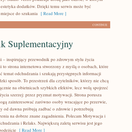
 estetyka dodatków. Dzięki temu serwis może być
 miejsce do szukania
[ Read More ]
CONTINUE
ik Suplementacyjny
ii – inspirujący przewodnik po zdrowym stylu życia
ii to strona internetowa stworzony z myślą o osobach, które
ć temat odchudzania i szukają przystępnych informacji
zki sposób. To przestrzeń dla czytelników, którzy nie chcą
ącznie na obietnicach szybkich efektów, lecz wolą spojrzeć
życia szerzej: przez pryzmat motywacji. Strona porusza
mogą zainteresować zarówno osoby wracające po przerwie,
rzy od dawna próbują zadbać o zdrowie i potrzebują
zenia na dobrze znane zagadnienia. Polecam Motywacja i
chudzania i Relaks. Największą zaletą serwisu jest jego
podejście
[ Read More ]