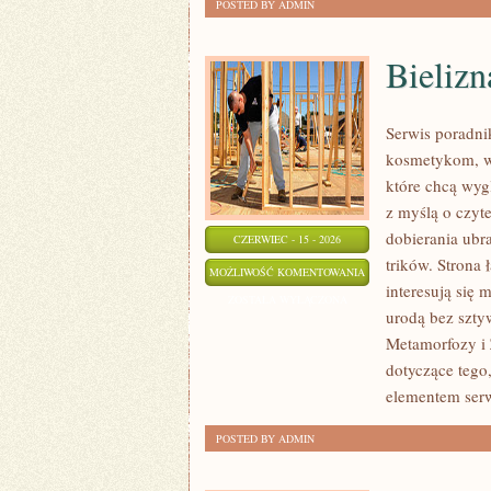
POSTED BY ADMIN
Bielizn
Serwis poradni
kosmetykom, w
które chcą wyg
z myślą o czyt
dobierania ubr
CZERWIEC - 15 - 2026
trików. Strona 
BIELIZNA
MOŻLIWOŚĆ KOMENTOWANIA
interesują się
I
ZOSTAŁA WYŁĄCZONA
urodą bez szty
STROJE
Metamorfozy i 
KĄPIELOWE
dotyczące tego
elementem serw
POSTED BY ADMIN