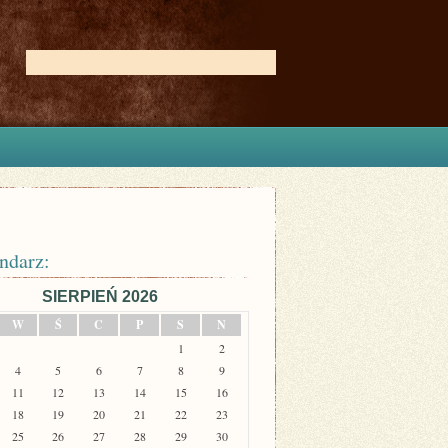
ndarz:
SIERPIEŃ 2026
W
Ś
C
P
S
N
1
2
4
5
6
7
8
9
11
12
13
14
15
16
18
19
20
21
22
23
25
26
27
28
29
30