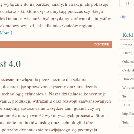
31
ię wyłącznie do najbardziej znanych atrakcji, ale pokazuje
e ciekawostki, które często umykają podczas szybkiego
« lip
ięki temu serwis może być przydatny zarówno dla turystów
ekendowy wyjazd, jak i dla mieszkańców regionu,
More ]
Rekl
www.sil
CONTINUE
Kliknij,
sł 4.0
Odwiedź
Czytaj d
czesne rozwiązania przeznaczone dla sektora
Dowiedz 
 dostarczając sprawdzone systemy oraz urządzenia
Witryna
 technologię ciśnieniową. Nasza działalność koncentruje
Tu
owaniu, produkcji, wdrażaniu oraz rozwoju zaawansowanych
HTTP
e znajdują zastosowanie wszędzie tam, gdzie liczy się
http://
staranność oraz pewność wykonywanych procesów. Strona
tą ofertę produktów, usług oraz technologii, które
Tutaj
 potrzeby dynamicznie rozwijającego się przemysłu i