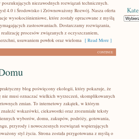
w poszukujących niezawodnych rozwiązań technicznych.
Kate
sł 4.0 i Środowisko i Zrównoważony Rozwój. Nasza oferta
lacje wysokociśnieniowe, które zostały opracowane z myślą
Kategorie
wymagających zastosowaniach. Dostarczamy rozwiązania,
 realizację procesów związanych z oczyszczaniem,
ierzchni, usuwaniem powłok oraz wieloma
[ Read More ]
CONTINUE
 Domu
praktyczny blog poświęcony ekologii, który pokazuje, że
tę nie musi oznaczać wielkich wyrzeczeń, skomplikowanych
sztownych zmian. To internetowy zakątek, w którym
 znaleźć wskazówki, ciekawostki oraz zrozumiałe teksty
ziennych wyborów, domu, zakupów, podróży, gotowania,
lingu, przyrody i nowoczesnych rozwiązań wspierających
oważony styl życia. Strona została przygotowana z myślą o