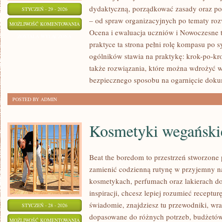
dydaktyczną, porządkować zasady oraz p
STYCZEŃ - 29 - 2026
– od spraw organizacyjnych po tematy roz
EDUKACJA
MOŻLIWOŚĆ KOMENTOWANIA
Ocena i ewaluacja uczniów i Nowoczesne 
WCZESNOSZKOLNA
ZOSTAŁA WYŁĄCZONA
praktyce ta strona pełni rolę kompasu po s
ogólników stawia na praktykę: krok-po-kr
także rozwiązania, które można wdrożyć w
bezpiecznego sposobu na ogarnięcie dok
POSTED BY ADMIN
Kosmetyki wegański
Beat the boredom to przestrzeń stworzone
zamienić codzienną rutynę w przyjemny n
kosmetykach, perfumach oraz lakierach do
inspiracji, chcesz lepiej rozumieć receptur
świadomie, znajdziesz tu przewodniki, wra
STYCZEŃ - 28 - 2026
dopasowane do różnych potrzeb, budżetów 
KOSMETYKI
MOŻLIWOŚĆ KOMENTOWANIA