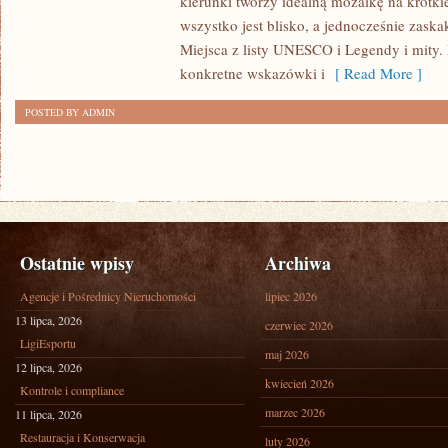
kierunki tworzy idealną mozaikę na krótki
wszystko jest blisko, a jednocześnie zask
Miejsca z listy UNESCO i Legendy i mity. I
konkretne wskazówki i
[ Read More ]
POSTED BY ADMIN
Ostatnie wpisy
Archiwa
Agencje i Pośrednicy Nieruchomości
lipiec 2026
13 lipca, 2026
czerwiec 2026
LigiEsportu
maj 2026
12 lipca, 2026
kwiecień 2026
Kontrole i compliance
marzec 2026
11 lipca, 2026
Restauracja i Konserwacja
luty 2026