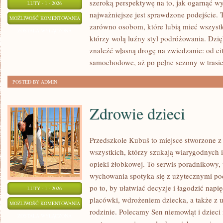
szeroką perspektywę na to, jak ogarnąć 
LUTY - 1 - 2026
najważniejsze jest sprawdzone podejście. 
SZWAJCARIA
MOŻLIWOŚĆ KOMENTOWANIA
zarówno osobom, które lubią mieć wszystko
ZOSTAŁA WYŁĄCZONA
którzy wolą luźny styl podróżowania. Dzi
znaleźć własną drogę na zwiedzanie: od ci
samochodowe, aż po pełne sezony w trasie
POSTED BY ADMIN
Zdrowie dzieci
Przedszkole Kubuś to miejsce stworzone z
wszystkich, którzy szukają wiarygodnych i
opieki żłobkowej. To serwis poradnikowy, 
wychowania spotyka się z użytecznymi po
po to, by ułatwiać decyzje i łagodzić nap
LUTY - 1 - 2026
placówki, wdrożeniem dziecka, a także 
ZDROWIE
MOŻLIWOŚĆ KOMENTOWANIA
rodzinie. Polecamy Sen niemowląt i dzieci
DZIECI
ZOSTAŁA WYŁĄCZONA