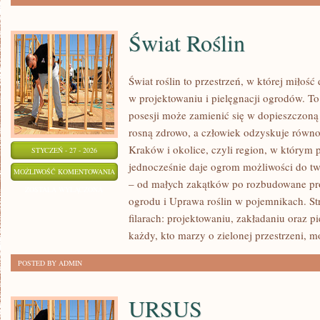
Świat Roślin
Świat roślin to przestrzeń, w której miłość
w projektowaniu i pielęgnacji ogrodów. To
posesji może zamienić się w dopieszczoną s
rosną zdrowo, a człowiek odzyskuje równow
Kraków i okolice, czyli region, w którym
STYCZEŃ - 27 - 2026
jednocześnie daje ogrom możliwości do t
ŚWIAT
MOŻLIWOŚĆ KOMENTOWANIA
– od małych zakątków po rozbudowane pro
ROŚLIN
ZOSTAŁA WYŁĄCZONA
ogrodu i Uprawa roślin w pojemnikach. Str
filarach: projektowaniu, zakładaniu oraz p
każdy, kto marzy o zielonej przestrzeni, m
POSTED BY ADMIN
URSUS