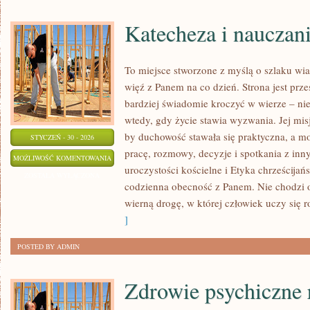
Katecheza i nauczan
To miejsce stworzone z myślą o szlaku wi
więź z Panem na co dzień. Strona jest prze
bardziej świadomie kroczyć w wierze – nie 
wtedy, gdy życie stawia wyzwania. Jej misj
by duchowość stawała się praktyczna, a mod
STYCZEŃ - 30 - 2026
pracę, rozmowy, decyzje i spotkania z inn
KATECHEZA
MOŻLIWOŚĆ KOMENTOWANIA
uroczystości kościelne i Etyka chrześcijań
I
ZOSTAŁA WYŁĄCZONA
codzienna obecność z Panem. Nie chodzi o
NAUCZANIE
wierną drogę, w której człowiek uczy się 
KOŚCIOŁA
]
POSTED BY ADMIN
Zdrowie psychiczne