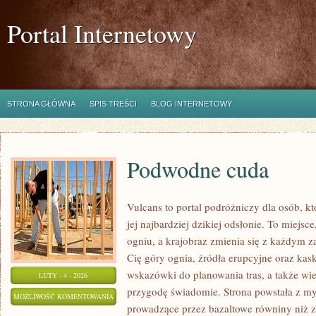
Portal Internetowy
STRONA GŁÓWNA
SPIS TREŚCI
BLOG INTERNETOWY
Podwodne cuda
Vulcans to portal podróżniczy dla osób, k
jej najbardziej dzikiej odsłonie. To miejsce
ogniu, a krajobraz zmienia się z każdym za
Cię góry ognia, źródła erupcyjne oraz kas
wskazówki do planowania tras, a także wi
LUTY - 4 - 2026
przygodę świadomie. Strona powstała z myś
PODWODNE
MOŻLIWOŚĆ KOMENTOWANIA
prowadzące przez bazaltowe równiny niż za
CUDA
ZOSTAŁA WYŁĄCZONA