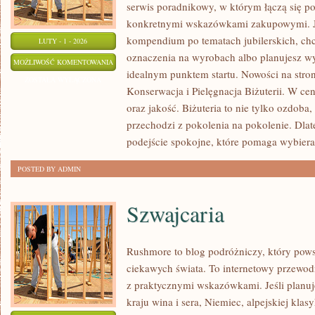
serwis poradnikowy, w którym łączą się p
konkretnymi wskazówkami zakupowymi. J
kompendium po tematach jubilerskich, chc
LUTY - 1 - 2026
oznaczenia na wyrobach albo planujesz wybó
PERŁY
MOŻLIWOŚĆ KOMENTOWANIA
idealnym punktem startu. Nowości na stroni
I
ZOSTAŁA WYŁĄCZONA
Konserwacja i Pielęgnacja Biżuterii. W ce
KORALE
oraz jakość. Biżuteria to nie tylko ozdoba,
przechodzi z pokolenia na pokolenie. Dlat
podejście spokojne, które pomaga wybier
POSTED BY ADMIN
Szwajcaria
Rushmore to blog podróżniczy, który pows
ciekawych świata. To internetowy przewod
z praktycznymi wskazówkami. Jeśli planuj
kraju wina i sera, Niemiec, alpejskiej klas