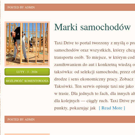
POSTED BY ADMIN
Marki samochodów
Taxi Drive to portal tworzony z myślą o p
samochodów oraz wszystkich, którzy chcą 
transportu osób. To miejsce, w którym cod
zamiłowaniem do aut i konkretną wiedzą o
taksówka: od selekcji samochodu, przez ob
LUTY - 3 - 2026
drodze i sens ekonomiczny pracy. Zobacz
MARKI
MOŻLIWOŚĆ KOMENTOWANIA
Taksówki. Ten serwis opisuje taxi nie jako
SAMOCHODÓW
ZOSTAŁA WYŁĄCZONA
w trasie. Dla jednych to fach, dla innych 
dla kolejnych — ciągły ruch. Taxi Drive pr
punkty, pokazując jak
[ Read More ]
POSTED BY ADMIN