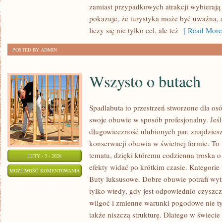
zamiast przypadkowych atrakcji wybierają
pokazuje, że turystyka może być uważna, 
liczy się nie tylko cel, ale też
[ Read More
POSTED BY ADMIN
Wszysto o butach
Spadlabuta to przestrzeń stworzone dla osó
swoje obuwie w sposób profesjonalny. Jeśl
długowieczność ulubionych par, znajdziesz
konserwacji obuwia w świetnej formie. To
tematu, dzięki któremu codzienna troska o 
LUTY - 3 - 2026
efekty widać po krótkim czasie. Kategorie t
WSZYSTO
MOŻLIWOŚĆ KOMENTOWANIA
Buty luksusowe. Dobre obuwie potrafi wy
O
ZOSTAŁA WYŁĄCZONA
tylko wtedy, gdy jest odpowiednio czyszcz
BUTACH
wilgoć i zmienne warunki pogodowe nie ty
także niszczą strukturę. Dlatego w świecie