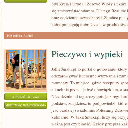
Styl Życia i Uroda i Zdrowe Włosy i Skóra
WEGAŃSKIE
ZOSTAŁA WYŁĄCZONA
się zmęczyć nadmiarem. Dlatego Beat the 
oraz codzienną użyteczność. Zamiast pusty
które pomagają dobrać zestaw produktów d
POSTED BY ADMIN
Pieczywo i wypieki
JakieSmaki.pl to portal o gotowaniu, który
odczarowywać kuchenne wyzwania i zamie
momenty. To miejsce, gdzie receptury spot
a kuchnia przestaje być obowiązkiem, a sta
Niezależnie od tego, czy gotujesz regularn
STYCZEŃ - 28 - 2026
podstaw, znajdziesz tu podpowiedzi, które
PIECZYWO
MOŻLIWOŚĆ KOMENTOWANIA
jeść bardziej świadomie. Polecamy Zdrow
I
ZOSTAŁA WYŁĄCZONA
kulinarne. W JakieSmaki.pl liczy się przyj
WYPIEKI
ważna jest czytelność. Każdy przepis i ka