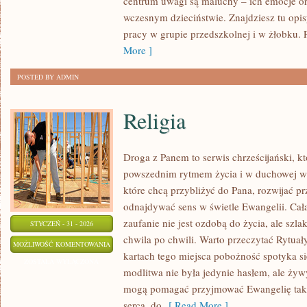
centrum uwagi są maluchy – ich emocje or
wczesnym dzieciństwie. Znajdziesz tu opi
pracy w grupie przedszkolnej i w żłobku. 
More ]
POSTED BY ADMIN
Religia
Droga z Panem to serwis chrześcijański, 
powszednim rytmem życia i w duchowej wę
które chcą przybliżyć do Pana, rozwijać p
odnajdywać sens w świetle Ewangelii. Cała
zaufanie nie jest ozdobą do życia, ale szl
STYCZEŃ - 31 - 2026
chwila po chwili. Warto przeczytać Rytuały
RELIGIA
MOŻLIWOŚĆ KOMENTOWANIA
kartach tego miejsca pobożność spotyka się
ZOSTAŁA WYŁĄCZONA
modlitwa nie była jedynie hasłem, ale żyw
mogą pomagać przyjmować Ewangelię tak,
serca, do
[ Read More ]