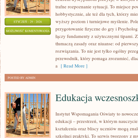
trafne rozpoznanie sytuacji. To miejsce po
hobbystycznie, ale też dla tych, którzy mie
wyższy poziom i turniejowe myślenie. Pol
STYCZEŃ - 29 - 2026
przygotowanie fizyczne do gry i Psychologi
NAJWIĘKSZE
MOŻLIWOŚĆ KOMENTOWANIA
łączy fundamenty z użytecznymi tipami. Zna
BŁĘDY
ZOSTAŁA WYŁĄCZONA
tłumaczą zasady oraz niuanse: od pierwsz
I
rozwiązania. To nie jest tylko ogólny prz
JAK
przewodnik, który pomaga zrozumieć, dla
ICH
a
[ Read More ]
UNIKAĆ
POSTED BY ADMIN
Edukacja wczesnosz
Instytut Wspomagania Oświaty to nowocze
edukacji – przestrzeń, w którym nauczycie
kształcenia oraz bliscy uczniów mogą znal
szkolnej praktyki. To serwis tworzony z m