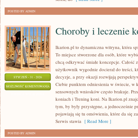
POSTED BY ADMIN
Choroby i leczenie k
Ikarion.pl to dynamiczna witryna, która sp
To miejsce stworzone dla osób, które wybie
chcą odkrywać śmiałe koncepcje. Całość z
użytkownik wygodnie docierał do treści, 
decyzje, a przy okazji rozwijają perspekty
STYCZEŃ - 31 - 2026
Ciebie punktem odniesienia w świecie, w k
CHOROBY
MOŻLIWOŚĆ KOMENTOWANIA
sensownych wniosków często brakuje. Prze
I
ZOSTAŁA WYŁĄCZONA
koniach i Trening koni. Na Ikarion.pl znajd
LECZENIE
tym, by były przystępne, a jednocześnie p
KONI
pojawiają się tu omówienia, które da się 
Serwis stawia
[ Read More ]
POSTED BY ADMIN