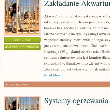
Zakładanie Akwari
Akwa-Pro to portal akwarystyczny, w któr
od strony codziennej. To miejsce dla osób,
baniaka bez zbędnego zadęcia, za to z nac
Strona skupia się na tym, byś mógł rozwi
w sposób stabilny, niezależnie od tego, czy
LUTY - 2 - 2026
już za sobą lata doświadczeń. Ciekawe kat
ZAKŁADANIE
MOŻLIWOŚĆ KOMENTOWANIA
Inspiracje i Najpiękniejsze Akwaria i Ho
AKWARIUM
ZOSTAŁA WYŁĄCZONA
centrum zainteresowania jest komfort dla
skorupiaków, ślimaków oraz zieleni w zbio
zbudować dojrzały ekosystem i jak unikać
Read More ]
POSTED BY ADMIN
Systemy ogrzewania 