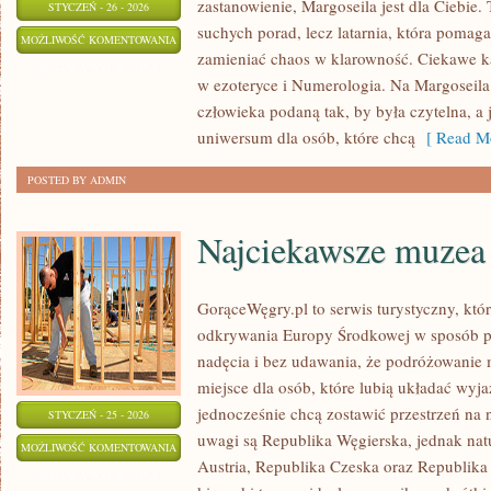
zastanowienie, Margoseila jest dla Ciebie. 
STYCZEŃ - 26 - 2026
suchych porad, lecz latarnia, która poma
AMULETY
MOŻLIWOŚĆ KOMENTOWANIA
zamieniać chaos w klarowność. Ciekawe ka
I
ZOSTAŁA WYŁĄCZONA
w ezoteryce i Numerologia. Na Margoseila
TALIZMANY
człowieka podaną tak, by była czytelna, a 
uniwersum dla osób, które chcą
[ Read Mo
POSTED BY ADMIN
Najciekawsze muzea
GorąceWęgry.pl to serwis turystyczny, któ
odkrywania Europy Środkowej w sposób p
nadęcia i bez udawania, że podróżowanie
miejsce dla osób, które lubią układać wyj
jednocześnie chcą zostawić przestrzeń na
STYCZEŃ - 25 - 2026
uwagi są Republika Węgierska, jednak natur
NAJCIEKAWSZE
MOŻLIWOŚĆ KOMENTOWANIA
Austria, Republika Czeska oraz Republika 
MUZEA
ZOSTAŁA WYŁĄCZONA