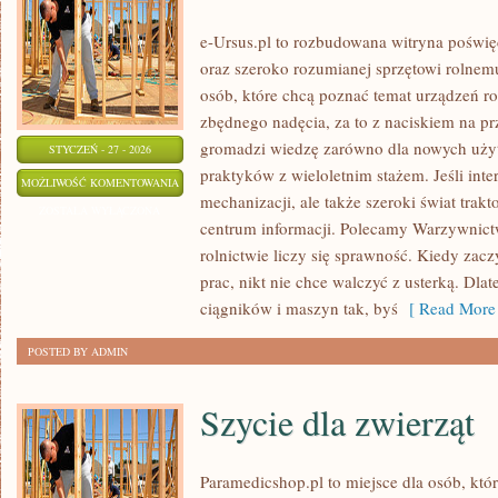
e-Ursus.pl to rozbudowana witryna poś
oraz szeroko rozumianej sprzętowi rolnem
osób, które chcą poznać temat urządzeń r
zbędnego nadęcia, za to z naciskiem na p
gromadzi wiedzę zarówno dla nowych użyt
STYCZEŃ - 27 - 2026
praktyków z wieloletnim stażem. Jeśli inte
URSUS
MOŻLIWOŚĆ KOMENTOWANIA
mechanizacji, ale także szeroki świat tra
ZOSTAŁA WYŁĄCZONA
centrum informacji. Polecamy Warzywnict
rolnictwie liczy się sprawność. Kiedy zac
prac, nikt nie chce walczyć z usterką. Dlat
ciągników i maszyn tak, byś
[ Read More 
POSTED BY ADMIN
Szycie dla zwierząt
Paramedicshop.pl to miejsce dla osób, któ