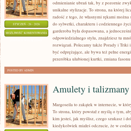
odmienianie ubrań tak, by z pozornie zwy
unikalne stylizacje. To strona, na której li
radość z tego, że własnymi rękami można s
do sylwetki, charakteru i codziennego życi
STYCZEŃ - 26 - 2026
garderoba była dopasowana, a jednocześni
SZYCIE
MOŻLIWOŚĆ KOMENTOWANIA
odpowiedzialnego stylu, znajdziesz tu mnó
DLA
ZOSTAŁA WYŁĄCZONA
rozwiązań. Polecamy także Porady i Triki 
ZWIERZĄT
być odprężające, ale bywa też pełne energ
przeróbka ulubionej kurtki, zmiana fasonu
POSTED BY ADMIN
Amulety i talizmany
Margoseila to zakątek w internecie, w któ
To strona, który powstał z myślą o tym, a
kim jesteś, jak myślisz, czego szukasz i do
kiedykolwiek miałeś odczucie, że w codz