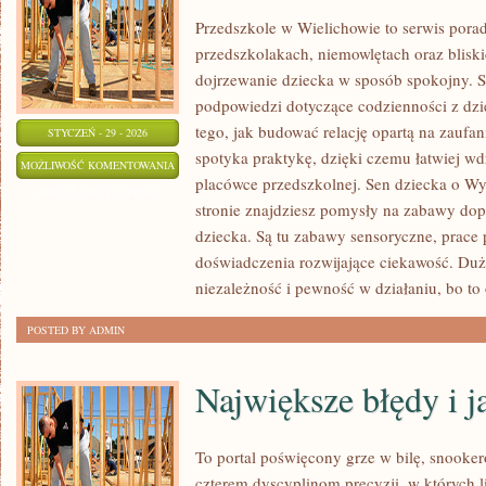
Przedszkole w Wielichowie to serwis pora
przedszkolakach, niemowlętach oraz bliski
dojrzewanie dziecka w sposób spokojny. 
podpowiedzi dotyczące codzienności z dzi
tego, jak budować relację opartą na zaufan
STYCZEŃ - 29 - 2026
spotyka praktykę, dzięki czemu łatwiej w
ZDROWIE
MOŻLIWOŚĆ KOMENTOWANIA
placówce przedszkolnej. Sen dziecka o Wy
PSYCHICZNE
ZOSTAŁA WYŁĄCZONA
stronie znajdziesz pomysły na zabawy do
RODZICÓW
dziecka. Są tu zabawy sensoryczne, prace
doświadczenia rozwijające ciekawość. Duż
niezależność i pewność w działaniu, bo to
POSTED BY ADMIN
Największe błędy i j
To portal poświęcony grze w bilę, snooker
czterem dyscyplinom precyzji, w których l