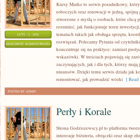
Kursy Marko to serwis poradnikowy, który
roboczych oraz renowacji w jedną, spójną 
stworzone z myślą o osobach, które chcą p
rozumieć, jak funkcjonuje teren inwestycj
tematach takich jak obsługa sprzętu, koo
LUTY - 2 - 2026
rozwiązań. Polecamy Pytania od czytelnik
SYSTEMY
MOŻLIWOŚĆ KOMENTOWANIA
koncentruje się na praktyce: zamiast pustyc
OGRZEWANIA
ZOSTAŁA WYŁĄCZONA
wskazówki. W treściach pojawiają się zar
I
zaczynających, jak i dla tych, którzy mają
CHŁODZENIA
niuansów. Dzięki temu serwis działa jak 
remontować, jak prowadzić wózki
[ Read 
POSTED BY ADMIN
Perły i Korale
Strona Godziszewscy.pl to platforma tworz
interesuje biżuteria, obrączki oraz skup z