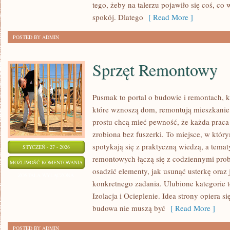
tego, żeby na talerzu pojawiło się coś, c
spokój. Dlatego
[ Read More ]
POSTED BY ADMIN
Sprzęt Remontowy
Pusmak to portal o budowie i remontach, k
które wznoszą dom, remontują mieszkanie,
prostu chcą mieć pewność, że każda prac
zrobiona bez fuszerki. To miejsce, w któ
spotykają się z praktyczną wiedzą, a temat
STYCZEŃ - 27 - 2026
remontowych łączą się z codziennymi prob
SPRZĘT
MOŻLIWOŚĆ KOMENTOWANIA
osadzić elementy, jak usunąć usterkę ora
REMONTOWY
ZOSTAŁA WYŁĄCZONA
konkretnego zadania. Ulubione kategori
Izolacja i Ocieplenie. Idea strony opiera s
budowa nie muszą być
[ Read More ]
POSTED BY ADMIN