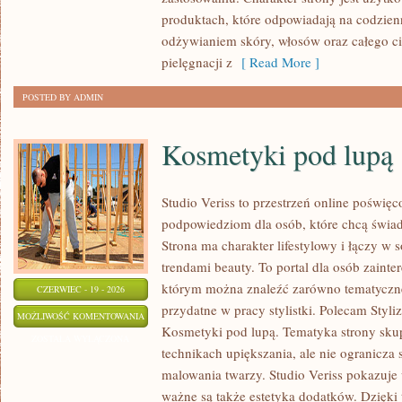
produktach, które odpowiadają na codzien
odżywianiem skóry, włosów oraz całego ci
pielęgnacji z
[ Read More ]
POSTED BY ADMIN
Kosmetyki pod lupą
Studio Veriss to przestrzeń online poświę
podpowiedziom dla osób, które chcą świa
Strona ma charakter lifestylowy i łączy w 
trendami beauty. To portal dla osób zain
którym można znaleźć zarówno tematyczne
CZERWIEC - 19 - 2026
przydatne w pracy stylistki. Polecam Styli
KOSMETYKI
MOŻLIWOŚĆ KOMENTOWANIA
Kosmetyki pod lupą. Tematyka strony skup
POD
ZOSTAŁA WYŁĄCZONA
technikach upiększania, ale nie ogranicza
LUPĄ
malowania twarzy. Studio Veriss pokazuje
ważne są także estetyka dodatków. Dzięki