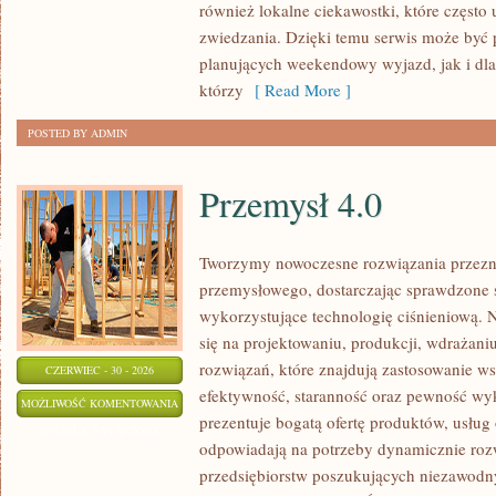
również lokalne ciekawostki, które częst
zwiedzania. Dzięki temu serwis może być 
planujących weekendowy wyjazd, jak i dl
którzy
[ Read More ]
POSTED BY ADMIN
Przemysł 4.0
Tworzymy nowoczesne rozwiązania przezn
przemysłowego, dostarczając sprawdzone 
wykorzystujące technologię ciśnieniową. N
się na projektowaniu, produkcji, wdrażan
rozwiązań, które znajdują zastosowanie wsz
CZERWIEC - 30 - 2026
efektywność, staranność oraz pewność w
PRZEMYSŁ
MOŻLIWOŚĆ KOMENTOWANIA
prezentuje bogatą ofertę produktów, usług 
4.0
ZOSTAŁA WYŁĄCZONA
odpowiadają na potrzeby dynamicznie rozw
przedsiębiorstw poszukujących niezawodn