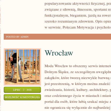
popularyzowaniu aktywności fizycznej, pr
związane z siłownią, fitnessem, sportami r
funkcjonalnym, bieganiem, jazdą na rowerz
szeroko rozumianym zdrowiem. Opis opier
w serwisie. Polecam Motywacja i psycholog
POSTED BY ADMIN
Wrocław
Moda Wrocław to obszerny serwis interne
Dolnym Śląsku, ze szczególnym uwzględn
zakątków, które tworzą niezwykle barwną m
jest przestrzenią, w którym można znaleźć 
zwiedzania, historii, kultury, architektury,
LIPIEC - 2 - 2026
oraz codziennego życia w miastach i mias
WROCŁAW
MOŻLIWOŚĆ KOMENTOWANIA
portal dla osób, które lubią szukać miejs
ZOSTAŁA WYŁĄCZONA
nie ogranicza się wyłącznie do najbardziej