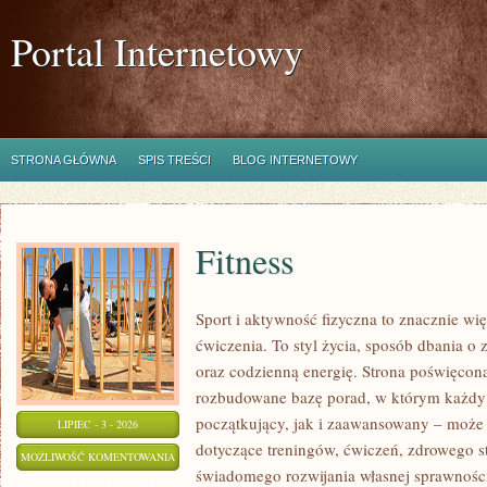
Portal Internetowy
STRONA GŁÓWNA
SPIS TREŚCI
BLOG INTERNETOWY
Fitness
Sport i aktywność fizyczna to znacznie wię
ćwiczenia. To styl życia, sposób dbania o
oraz codzienną energię. Strona poświęcona
rozbudowane bazę porad, w którym każdy
początkujący, jak i zaawansowany – może 
LIPIEC - 3 - 2026
dotyczące treningów, ćwiczeń, zdrowego st
FITNESS
MOŻLIWOŚĆ KOMENTOWANIA
świadomego rozwijania własnej sprawności
ZOSTAŁA WYŁĄCZONA