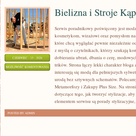
Bielizna i Stroje Ką
Serwis poradnikowy poświęcony jest modz
kosmetykom, wizażowi oraz pomysłom na 
które chcą wyglądać pewnie niezależnie od
z myślą o czytelnikach, którzy szukają k
dobierania ubrań, dbania o cerę, modowy
CZERWIEC - 15 - 2026
trików. Strona łączy lekki charakter bloga
BIELIZNA
MOŻLIWOŚĆ KOMENTOWANIA
interesują się modą dla pełniejszych sylw
I
ZOSTAŁA WYŁĄCZONA
urodą bez sztywnych schematów. Polecamy 
STROJE
Metamorfozy i Zakupy Plus Size. Na stroni
KĄPIELOWE
dotyczące tego, jak tworzyć stylizacje, a
elementem serwisu są porady stylizacyjne,
POSTED BY ADMIN