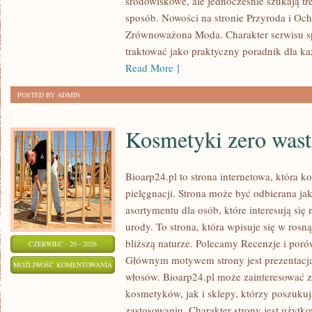
środowiskowe, ale jednocześnie szukają tr
sposób. Nowości na stronie Przyroda i Oc
Zrównoważona Moda. Charakter serwisu s
traktować jako praktyczny poradnik dla ka
Read More ]
POSTED BY ADMIN
Kosmetyki zero wast
Bioarp24.pl to strona internetowa, która k
pielęgnacji. Strona może być odbierana jak
asortymentu dla osób, które interesują si
urody. To strona, która wpisuje się w rosn
bliższą naturze. Polecamy Recenzje i poró
CZERWIEC - 20 - 2026
Głównym motywem strony jest prezentacja
KOSMETYKI
MOŻLIWOŚĆ KOMENTOWANIA
włosów. Bioarp24.pl może zainteresować 
ZERO
ZOSTAŁA WYŁĄCZONA
kosmetyków, jak i sklepy, którzy poszuku
WASTE
zastosowaniu. Charakter strony jest użytk