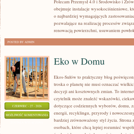
Polecam Przemysł 4.0 i Środowisko i Zró
obejmuje instalacje wysokociśnieniowe, k
o najbardziej wymagających zastosowania
pozwalające na realizację procesów związ
renowacją powierzchni, usuwaniem powło
POSTED BY ADMIN
Eko w Domu
Ekos-Sułów to praktyczny blog poświęcony
troska o planetę nie musi oznaczać wielk
decyzji ani kosztownych zmian. To intern
czytelnik może znaleźć wskazówki, ciekaw
dotyczące codziennych wyborów, domu, z
CZERWIEC - 27 - 2026
energii, recyklingu, przyrody i nowoczes
EKO
MOŻLIWOŚĆ KOMENTOWANIA
bardziej zrównoważony styl życia. Strona 
W
ZOSTAŁA WYŁĄCZONA
osobach, które chcą lepiej rozumieć wspó
DOMU