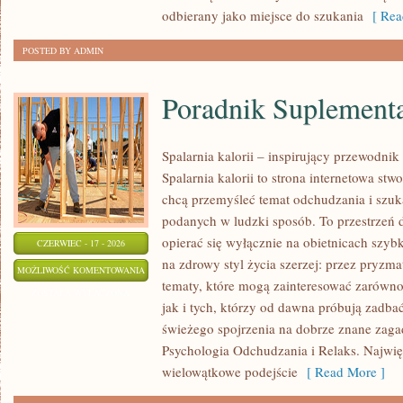
odbierany jako miejsce do szukania
[ Rea
POSTED BY ADMIN
Poradnik Suplement
Spalarnia kalorii – inspirujący przewodni
Spalarnia kalorii to strona internetowa st
chcą przemyśleć temat odchudzania i szuk
podanych w ludzki sposób. To przestrzeń d
opierać się wyłącznie na obietnicach szybk
CZERWIEC - 17 - 2026
na zdrowy styl życia szerzej: przez pryzm
PORADNIK
MOŻLIWOŚĆ KOMENTOWANIA
tematy, które mogą zainteresować zarówno
SUPLEMENTACYJNY
ZOSTAŁA WYŁĄCZONA
jak i tych, którzy od dawna próbują zadbać
świeżego spojrzenia na dobrze znane zaga
Psychologia Odchudzania i Relaks. Najwięk
wielowątkowe podejście
[ Read More ]