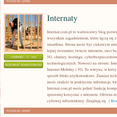
POSTED BY ADMIN
Internaty
Internat.com.pl to wartościowy blog poświ
wszystkim zagadnieniom, które łączą się 
smartfona. Strona może być ciekawym miej
lepiej zrozumieć świecie internetu, sieci
5G, chmury, hostingu, cyberbezpieczeńst
CZERWIEC - 17 - 2026
technologicznych. Nowości na stronie: Int
INTERNATY
MOŻLIWOŚĆ KOMENTOWANIA
Internet Mobilny i 5G. To witryna, w któr
ZOSTAŁA WYŁĄCZONA
sposób bliski użytkownikowi. Zamiast tec
może znaleźć tu praktyczne informacje, kt
Internat.com.pl może pełnić funkcję komp
sprawniej korzystać z internetu. Główna t
cyfrowej infrastruktury. Znajdują się
[ Rea
POSTED BY ADMIN