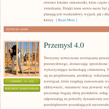
również lokalne ciekawostki, które częst
zwiedzania. Dzięki temu serwis może być 
planujących weekendowy wyjazd, jak i dl
którzy
[ Read More ]
POSTED BY ADMIN
Przemysł 4.0
Tworzymy nowoczesne rozwiązania przezn
przemysłowego, dostarczając sprawdzone 
wykorzystujące technologię ciśnieniową. N
się na projektowaniu, produkcji, wdrażan
rozwiązań, które znajdują zastosowanie wsz
CZERWIEC - 30 - 2026
efektywność, staranność oraz pewność w
PRZEMYSŁ
MOŻLIWOŚĆ KOMENTOWANIA
prezentuje bogatą ofertę produktów, usług 
4.0
ZOSTAŁA WYŁĄCZONA
odpowiadają na potrzeby dynamicznie rozw
przedsiębiorstw poszukujących niezawodn