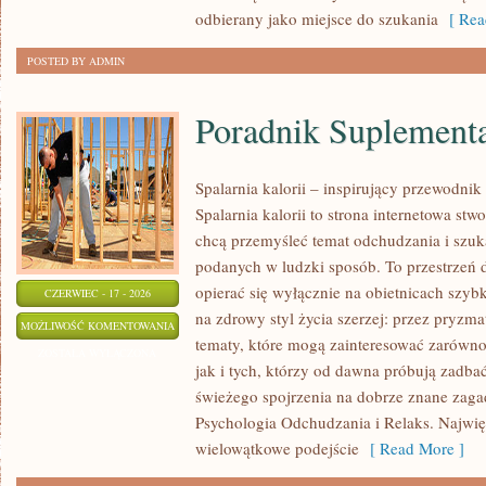
odbierany jako miejsce do szukania
[ Rea
POSTED BY ADMIN
Poradnik Suplement
Spalarnia kalorii – inspirujący przewodni
Spalarnia kalorii to strona internetowa st
chcą przemyśleć temat odchudzania i szuk
podanych w ludzki sposób. To przestrzeń d
opierać się wyłącznie na obietnicach szybk
CZERWIEC - 17 - 2026
na zdrowy styl życia szerzej: przez pryzm
PORADNIK
MOŻLIWOŚĆ KOMENTOWANIA
tematy, które mogą zainteresować zarówno
SUPLEMENTACYJNY
ZOSTAŁA WYŁĄCZONA
jak i tych, którzy od dawna próbują zadbać
świeżego spojrzenia na dobrze znane zaga
Psychologia Odchudzania i Relaks. Najwięk
wielowątkowe podejście
[ Read More ]