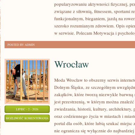
popularyzowaniu aktywności fizycznej, pr
związane z siłownią, fitnessem, sportami r
funkcjonalnym, bieganiem, jazdą na rowerz
szeroko rozumianym zdrowiem. Opis opier
w serwisie. Polecam Motywacja i psycholog
POSTED BY ADMIN
Wrocław
Moda Wrocław to obszerny serwis interne
Dolnym Śląsku, ze szczególnym uwzględn
zakątków, które tworzą niezwykle barwną m
jest przestrzenią, w którym można znaleźć 
zwiedzania, historii, kultury, architektury,
LIPIEC - 2 - 2026
oraz codziennego życia w miastach i mias
WROCŁAW
MOŻLIWOŚĆ KOMENTOWANIA
portal dla osób, które lubią szukać miejs
ZOSTAŁA WYŁĄCZONA
nie ogranicza się wyłącznie do najbardziej