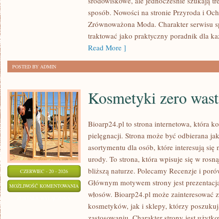
środowiskowe, ale jednocześnie szukają tr
sposób. Nowości na stronie Przyroda i Oc
Zrównoważona Moda. Charakter serwisu s
traktować jako praktyczny poradnik dla ka
Read More ]
POSTED BY ADMIN
Kosmetyki zero wast
Bioarp24.pl to strona internetowa, która k
pielęgnacji. Strona może być odbierana jak
asortymentu dla osób, które interesują si
urody. To strona, która wpisuje się w rosn
bliższą naturze. Polecamy Recenzje i poró
CZERWIEC - 20 - 2026
Głównym motywem strony jest prezentacja
KOSMETYKI
MOŻLIWOŚĆ KOMENTOWANIA
włosów. Bioarp24.pl może zainteresować 
ZERO
ZOSTAŁA WYŁĄCZONA
kosmetyków, jak i sklepy, którzy poszuku
WASTE
zastosowaniu. Charakter strony jest użytk