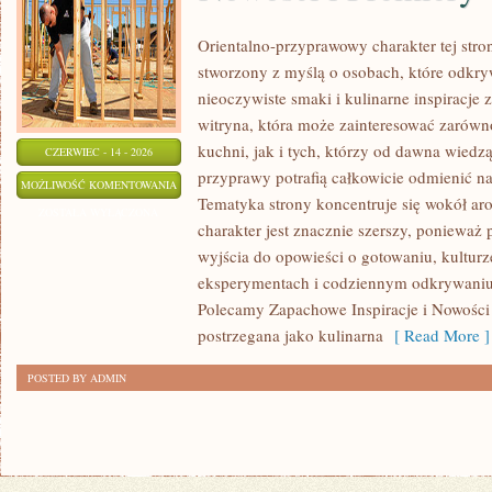
Orientalno-przyprawowy charakter tej stron
stworzony z myślą o osobach, które odkry
nieoczywiste smaki i kulinarne inspiracje 
witryna, która może zainteresować zarów
kuchni, jak i tych, którzy od dawna wiedz
CZERWIEC - 14 - 2026
przyprawy potrafią całkowicie odmienić na
NOWOŚCI
MOŻLIWOŚĆ KOMENTOWANIA
Tematyka strony koncentruje się wokół ar
I
ZOSTAŁA WYŁĄCZONA
charakter jest znacznie szerszy, ponieważ
PREMIERY
wyjścia do opowieści o gotowaniu, kulturz
eksperymentach i codziennym odkrywani
Polecamy Zapachowe Inspiracje i Nowości 
postrzegana jako kulinarna
[ Read More ]
POSTED BY ADMIN