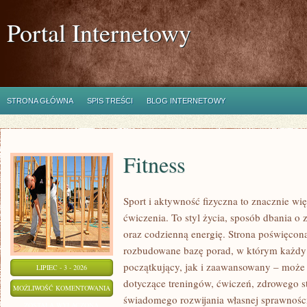
Portal Internetowy
STRONA GŁÓWNA
SPIS TREŚCI
BLOG INTERNETOWY
Fitness
Sport i aktywność fizyczna to znacznie wię
ćwiczenia. To styl życia, sposób dbania o
oraz codzienną energię. Strona poświęcona
rozbudowane bazę porad, w którym każdy
początkujący, jak i zaawansowany – może 
LIPIEC - 3 - 2026
dotyczące treningów, ćwiczeń, zdrowego st
FITNESS
MOŻLIWOŚĆ KOMENTOWANIA
świadomego rozwijania własnej sprawności
ZOSTAŁA WYŁĄCZONA