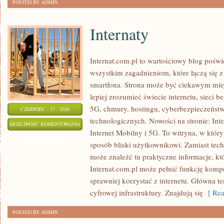
POSTED BY ADMIN
Internaty
Internat.com.pl to wartościowy blog poświ
wszystkim zagadnieniom, które łączą się 
smartfona. Strona może być ciekawym miej
lepiej zrozumieć świecie internetu, sieci
5G, chmury, hostingu, cyberbezpieczeńst
CZERWIEC - 17 - 2026
technologicznych. Nowości na stronie: Int
INTERNATY
MOŻLIWOŚĆ KOMENTOWANIA
Internet Mobilny i 5G. To witryna, w któr
ZOSTAŁA WYŁĄCZONA
sposób bliski użytkownikowi. Zamiast tec
może znaleźć tu praktyczne informacje, kt
Internat.com.pl może pełnić funkcję komp
sprawniej korzystać z internetu. Główna t
cyfrowej infrastruktury. Znajdują się
[ Rea
POSTED BY ADMIN