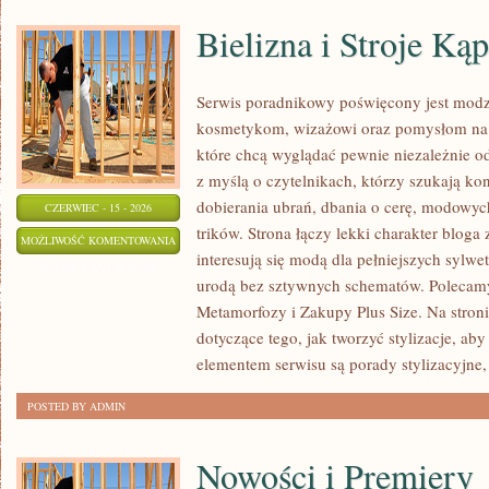
Bielizna i Stroje Ką
Serwis poradnikowy poświęcony jest modz
kosmetykom, wizażowi oraz pomysłom na 
które chcą wyglądać pewnie niezależnie od
z myślą o czytelnikach, którzy szukają k
dobierania ubrań, dbania o cerę, modowy
CZERWIEC - 15 - 2026
trików. Strona łączy lekki charakter bloga
BIELIZNA
MOŻLIWOŚĆ KOMENTOWANIA
interesują się modą dla pełniejszych sylw
I
ZOSTAŁA WYŁĄCZONA
urodą bez sztywnych schematów. Polecamy 
STROJE
Metamorfozy i Zakupy Plus Size. Na stroni
KĄPIELOWE
dotyczące tego, jak tworzyć stylizacje, a
elementem serwisu są porady stylizacyjne,
POSTED BY ADMIN
Nowości i Premiery