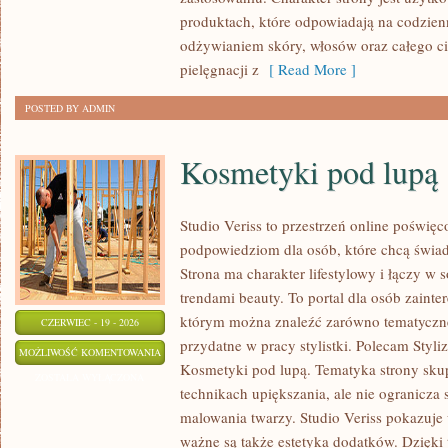
produktach, które odpowiadają na codzien
odżywianiem skóry, włosów oraz całego ci
pielęgnacji z
[ Read More ]
POSTED BY ADMIN
Kosmetyki pod lupą
Studio Veriss to przestrzeń online poświę
podpowiedziom dla osób, które chcą świa
Strona ma charakter lifestylowy i łączy w 
trendami beauty. To portal dla osób zain
którym można znaleźć zarówno tematyczne
CZERWIEC - 19 - 2026
przydatne w pracy stylistki. Polecam Styli
KOSMETYKI
MOŻLIWOŚĆ KOMENTOWANIA
Kosmetyki pod lupą. Tematyka strony skup
POD
ZOSTAŁA WYŁĄCZONA
technikach upiększania, ale nie ogranicza
LUPĄ
malowania twarzy. Studio Veriss pokazuje
ważne są także estetyka dodatków. Dzięki