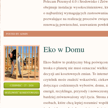
Polecam Przemysł 4.0 i Środowisko i Zró
obejmuje instalacje wysokociśnieniowe, k
o najbardziej wymagających zastosowania
pozwalające na realizację procesów związ
renowacją powierzchni, usuwaniem powło
POSTED BY ADMIN
Eko w Domu
Ekos-Sułów to praktyczny blog poświęcony
troska o planetę nie musi oznaczać wielk
decyzji ani kosztownych zmian. To intern
czytelnik może znaleźć wskazówki, ciekaw
dotyczące codziennych wyborów, domu, z
CZERWIEC - 27 - 2026
energii, recyklingu, przyrody i nowoczes
EKO
MOŻLIWOŚĆ KOMENTOWANIA
bardziej zrównoważony styl życia. Strona 
W
ZOSTAŁA WYŁĄCZONA
osobach, które chcą lepiej rozumieć wspó
DOMU