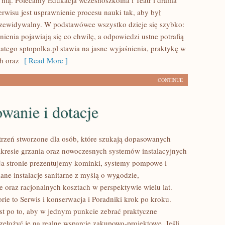
a nią. Polecamy Edukacja wczesnoszkolna i Teatr i drama
erwisu jest usprawnienie procesu nauki tak, aby był
rzewidywalny. W podstawówce wszystko dzieje się szybko:
ienia pojawiają się co chwilę, a odpowiedzi ustne potrafią
atego sptopolka.pl stawia na jasne wyjaśnienia, praktykę w
h oraz
[ Read More ]
CONTINUE
wanie i dotacje
trzeń stworzone dla osób, które szukają dopasowanych
kresie grzania oraz nowoczesnych systemów instalacyjnych
a stronie prezentujemy kominki, systemy pompowe i
ane instalacje sanitarne z myślą o wygodzie,
e oraz racjonalnych kosztach w perspektywie wielu lat.
rie to Serwis i konserwacja i Poradniki krok po kroku.
est po to, aby w jednym punkcie zebrać praktyczne
zełożyć je na realne wsparcie zakupowo-projektowe. Jeśli