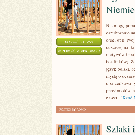
Niemie
Nie mogę pomóc
oszukiwanie na
długi opis Twoj
STYCZEŃ - 12 - 2026
uczciwej nauki
EGZAMIN
MOŻLIWOŚĆ KOMENTOWANIA
motywów i prak
ÓSMOKLASISTY
ZOSTAŁA WYŁĄCZONA
bez linków). Z
–
język polski. 
JĘZYK
myślą o ucznia
NIEMIECKI
uporządkowany.
przedmiotów, a 
nawet
[ Read 
POSTED BY ADMIN
Szlaki 