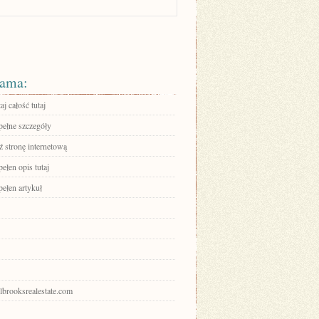
ama:
aj całość tutaj
pełne szczegóły
 stronę internetową
ełen opis tutaj
pełen artykuł
olbrooksrealestate.com