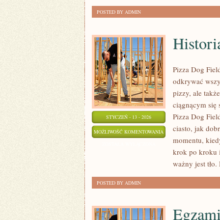
POSTED BY ADMIN
Histori
Pizza Dog Fiel
odkrywać wszys
pizzy, ale tak
ciągnącym się 
Pizza Dog Field
STYCZEŃ - 13 - 2026
ciasto, jak dob
HISTORIA
MOŻLIWOŚĆ KOMENTOWANIA
momentu, kiedy
PIZZY
ZOSTAŁA WYŁĄCZONA
krok po kroku i
ważny jest tło. 
POSTED BY ADMIN
Egzami