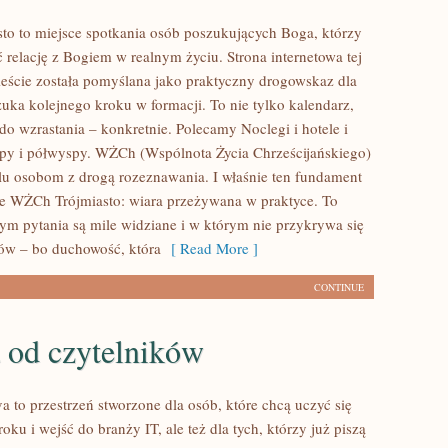
o to miejsce spotkania osób poszukujących Boga, którzy
 relację z Bogiem w realnym życiu. Strona internetowa tej
eście została pomyślana jako praktyczny drogowskaz dla
zuka kolejnego kroku w formacji. To nie tylko kalendarz,
 do wzrastania – konkretnie. Polecamy Noclegi i hotele i
py i półwyspy. WŻCh (Wspólnota Życia Chrześcijańskiego)
elu osobom z drogą rozeznawania. I właśnie ten fundament
ie WŻCh Trójmiasto: wiara przeżywana w praktyce. To
rym pytania są mile widziane i w którym nie przykrywa się
ów – bo duchowość, która
[ Read More ]
CONTINUE
 od czytelników
a to przestrzeń stworzone dla osób, które chcą uczyć się
oku i wejść do branży IT, ale też dla tych, którzy już piszą