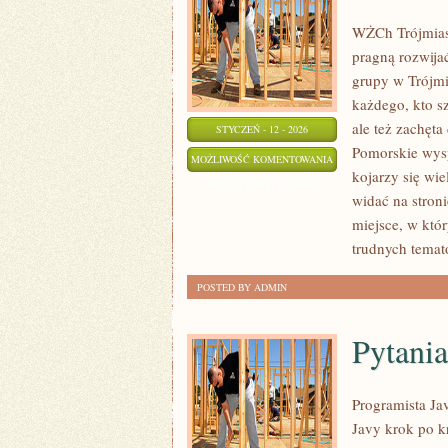
WŻCh Trójmiast
pragną rozwijać
grupy w Trójmi
każdego, kto s
ale też zachęta
STYCZEŃ - 12 - 2026
Pomorskie wys
SZLAKI
MOŻLIWOŚĆ KOMENTOWANIA
kojarzy się wi
I
ZOSTAŁA WYŁĄCZONA
widać na stron
TRASY
miejsce, w któ
SPACEROWE
trudnych temat
POSTED BY ADMIN
Pytania
Programista Jav
Javy krok po kr