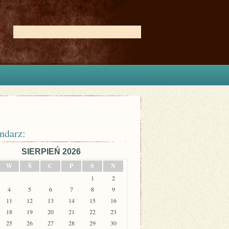
ndarz:
SIERPIEŃ 2026
W
Ś
C
P
S
N
1
2
4
5
6
7
8
9
11
12
13
14
15
16
18
19
20
21
22
23
25
26
27
28
29
30