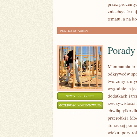
przez procenty,
zniechęcać: na
tematu, a na ko
POSTED BY ADMIN
Porady 
Mammamia to p
odkrywców spot
tworzony z myśl
wygodnie, a jed
dodatkach i tre
STYCZEŃ - 14 - 2026
rzeczywistości
PORADY
MOŻLIWOŚĆ KOMENTOWANIA
chwilą tylko dl
STYLISTKI
ZOSTAŁA WYŁĄCZONA
przeróbki i Mo
To raczej pomo
wieku, pory ro