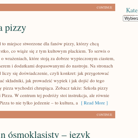
CONTINUE
Kate
Kategorie
a pizzy
d to miejsce stworzone dla fanów pizzy, którzy chcą
tko, co wiąże się z tym kultowym plackiem. To serwis o
że o wrażeniach, które stoją za dobrze wypieczonym ciastem,
serem i dodatkami dopasowanymi do nastroju. Na stronach
 liczy się doświadczenie, czyli konkret: jak przygotować
rać składniki, jak prowadzić wypiek i jak dojść do tego
 pizza wychodzi chrupiąca. Zobacz także: Szkoła pizzy
 Pizza. W centrum tej podróży stoi instrukcja, ale równie
Pizza to nie tylko jedzenie – to kultura, a
[ Read More ]
CONTINUE
n ósmoklasisty – język