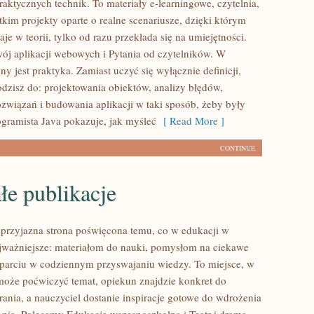
raktycznych technik. To materiały e-learningowe, czytelnia,
kim projekty oparte o realne scenariusze, dzięki którym
aje w teorii, tylko od razu przekłada się na umiejętności.
j aplikacji webowych i Pytania od czytelników. W
ony jest praktyka. Zamiast uczyć się wyłącznie definicji,
dzisz do: projektowania obiektów, analizy błędów,
ozwiązań i budowania aplikacji w taki sposób, żeby były
ogramista Java pokazuje, jak myśleć
[ Read More ]
CONTINUE
łe publikacje
o przyjazna strona poświęcona temu, co w edukacji w
jważniejsze: materiałom do nauki, pomysłom na ciekawe
sparciu w codziennym przyswajaniu wiedzy. To miejsce, w
oże poćwiczyć temat, opiekun znajdzie konkret do
ania, a nauczyciel dostanie inspiracje gotowe do wdrożenia