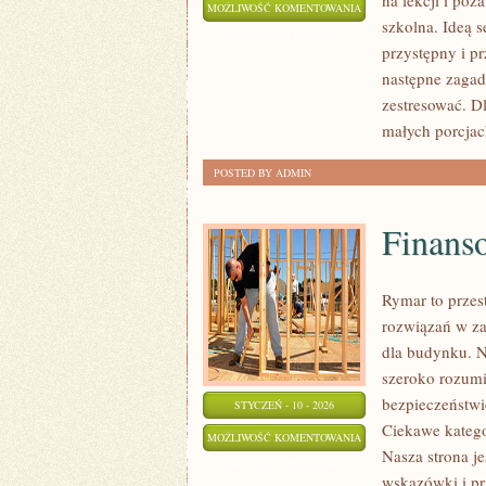
na lekcji i poz
POZOSTAŁE
MOŻLIWOŚĆ KOMENTOWANIA
szkolna. Ideą s
PUBLIKACJE
ZOSTAŁA WYŁĄCZONA
przystępny i p
następne zagadn
zestresować. Dl
małych porcjac
POSTED BY ADMIN
Finanso
Rymar to przes
rozwiązań w za
dla budynku. N
szeroko rozumi
bezpieczeństwi
STYCZEŃ - 10 - 2026
Ciekawe katego
FINANSOWANIE
MOŻLIWOŚĆ KOMENTOWANIA
Nasza strona j
I
ZOSTAŁA WYŁĄCZONA
wskazówki i pr