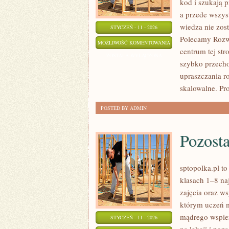
kod i szukają p
a przede wszyst
wiedza nie zost
STYCZEŃ - 11 - 2026
Polecamy Rozwó
PYTANIA
MOŻLIWOŚĆ KOMENTOWANIA
centrum tej str
OD
ZOSTAŁA WYŁĄCZONA
szybko przecho
CZYTELNIKÓW
upraszczania r
skalowalne. Pr
POSTED BY ADMIN
Pozosta
sptopolka.pl t
klasach 1–8 na
zajęcia oraz w
którym uczeń m
mądrego wspier
STYCZEŃ - 11 - 2026