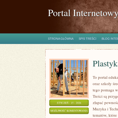
Portal Internetow
STRONA GŁÓWNA
SPIS TREŚCI
BLOG INT
Plastyk
To portal eduk
oraz szkoły śre
tego pomaga w 
Treści są przy
złapać pewność
STYCZEŃ - 15 - 2026
Muzyka i Techn
PLASTYKA
MOŻLIWOŚĆ KOMENTOWANIA
tematów, które 
ZOSTAŁA WYŁĄCZONA