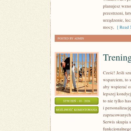
DOTACJE
planujesz wzno
przestrzeni, łat
urządzenie, le
mocy,
[ Read 
POSTED BY ADMIN
Trening
Cześć! Jeśli sz
wsparciem, to 
aby wspierać os
lepszej kondycj
to nie tylko ha
STYCZEŃ - 10 - 2026
i personalizacj
TRENING
MOŻLIWOŚĆ KOMENTOWANIA
zapracowanych 
DLA
ZOSTAŁA WYŁĄCZONA
Serwis skupia s
SENIORÓW
funkcjonalnego