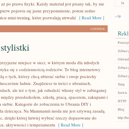
31
 aż po prawa fizyki. Każdy materiał jest pisany tak, by nie
jpierw pojawia się jasne przypomnienie, potem sedno
« lip
ńcu mini-trening, które pozwalają utrwalić
[ Read More ]
CONTINUE
Rekl
Przeczyt
stylistki
Zobacz 
Odwiedź
rzyjazne miejsce w sieci, w którym moda dla młodych
Zobacz p
yka się z codziennością rodziców. To blog internetowy
ą o tych, którzy chcą ubierać siebie i swoje pociechy
Zobacz 
nocześnie ładnie. Znajdziesz tu treści o ubraniach,
Tutaj
ndach, ale też o tym, jak odnaleźć własny styl w zabieganej
Serwis
: między przedszkolem, szkołą, pracą, spacerem, zakupami i
HTTP
a siebie. Kategorie do zobaczenia to Ubrania DIY i
Blog
da dziecięca. Na Mammamii moda nie jest sztywną zasadą.
c, dzięki której łatwiej wybrać rzeczy dopasowane do
http://h
ku, aktywności i temperamentu
[ Read More ]