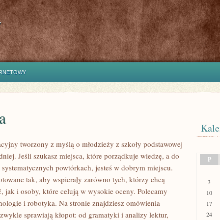
y
ERNETOWY
a
Kale
acyjny tworzony z myślą o młodzieży z szkoły podstawowej
dniej. Jeśli szukasz miejsca, które porządkuje wiedzę, a do
P
systematycznych powtórkach, jesteś w dobrym miejscu.
gotowane tak, aby wspierały zarówno tych, którzy chcą
3
, jak i osoby, które celują w wysokie oceny. Polecamy
10
ologie i robotyka. Na stronie znajdziesz omówienia
17
zwykle sprawiają kłopot: od gramatyki i analizy lektur,
24