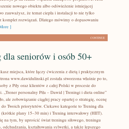
szenie nowego obiektu albo odświeżenie istniejącej
wo zauważysz, że temat ciepła i instalacji to nie tylko
cz komplet rozwiązań. Dlatego mówimy o dopasowaniu
More ]
CONTINUE
 dla seniorów i osób 50+
ukasz miejsca, które łączy ćwiczenia z dietą i praktycznym
strona www.dawidulinski.pl została stworzona właśnie po to,
oby z Piły oraz klientów z całej Polski w procesie do
i. „Trener personalny Piła – Dawid | Treningi i dieta online”
sło, ale zobowiązanie ciągłej pracy opartej o strategię, ocenę
ę do Twoich priorytetów. Ciekawe kategorie to Trening dla
(krótkie plany 15–30 min) i Trening interwałowy (HIIT).
ię na tym, by uprościć świat treningu siłowego, treningu
, odchudzania, kształtowania sylwetki, a także lepszego