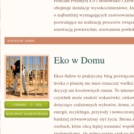
Polecam Przemysł 4.0 i Środowisko i Zró
obejmuje instalacje wysokociśnieniowe, k
o najbardziej wymagających zastosowania
pozwalające na realizację procesów związ
renowacją powierzchni, usuwaniem powło
POSTED BY ADMIN
Eko w Domu
Ekos-Sułów to praktyczny blog poświęcony
troska o planetę nie musi oznaczać wielk
decyzji ani kosztownych zmian. To intern
czytelnik może znaleźć wskazówki, ciekaw
dotyczące codziennych wyborów, domu, z
CZERWIEC - 27 - 2026
energii, recyklingu, przyrody i nowoczes
EKO
MOŻLIWOŚĆ KOMENTOWANIA
bardziej zrównoważony styl życia. Strona 
W
ZOSTAŁA WYŁĄCZONA
osobach, które chcą lepiej rozumieć wspó
DOMU
środowiskowe, ale jednocześnie szukają tr