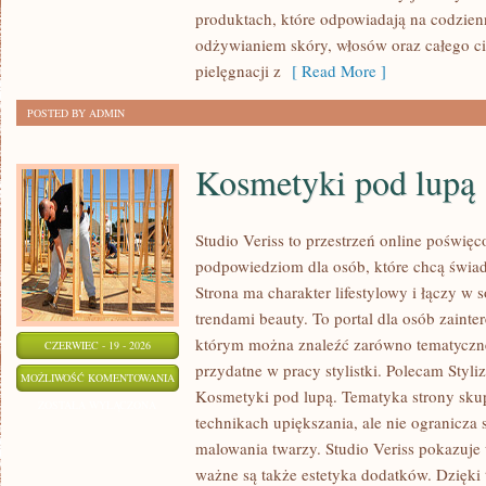
produktach, które odpowiadają na codzien
odżywianiem skóry, włosów oraz całego ci
pielęgnacji z
[ Read More ]
POSTED BY ADMIN
Kosmetyki pod lupą
Studio Veriss to przestrzeń online poświę
podpowiedziom dla osób, które chcą świa
Strona ma charakter lifestylowy i łączy w 
trendami beauty. To portal dla osób zain
którym można znaleźć zarówno tematyczne
CZERWIEC - 19 - 2026
przydatne w pracy stylistki. Polecam Styli
KOSMETYKI
MOŻLIWOŚĆ KOMENTOWANIA
Kosmetyki pod lupą. Tematyka strony skup
POD
ZOSTAŁA WYŁĄCZONA
technikach upiększania, ale nie ogranicza
LUPĄ
malowania twarzy. Studio Veriss pokazuje
ważne są także estetyka dodatków. Dzięki