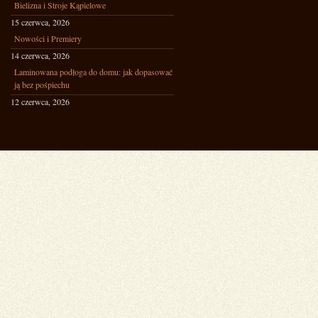
Bielizna i Stroje Kąpielowe
15 czerwca, 2026
Nowości i Premiery
14 czerwca, 2026
Laminowana podłoga do domu: jak dopasować
ją bez pośpiechu
12 czerwca, 2026