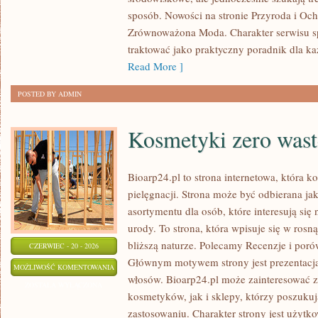
sposób. Nowości na stronie Przyroda i Oc
Zrównoważona Moda. Charakter serwisu s
traktować jako praktyczny poradnik dla ka
Read More ]
POSTED BY ADMIN
Kosmetyki zero wast
Bioarp24.pl to strona internetowa, która k
pielęgnacji. Strona może być odbierana jak
asortymentu dla osób, które interesują si
urody. To strona, która wpisuje się w rosn
bliższą naturze. Polecamy Recenzje i poró
CZERWIEC - 20 - 2026
Głównym motywem strony jest prezentacja
KOSMETYKI
MOŻLIWOŚĆ KOMENTOWANIA
włosów. Bioarp24.pl może zainteresować 
ZERO
ZOSTAŁA WYŁĄCZONA
kosmetyków, jak i sklepy, którzy poszuku
WASTE
zastosowaniu. Charakter strony jest użytk