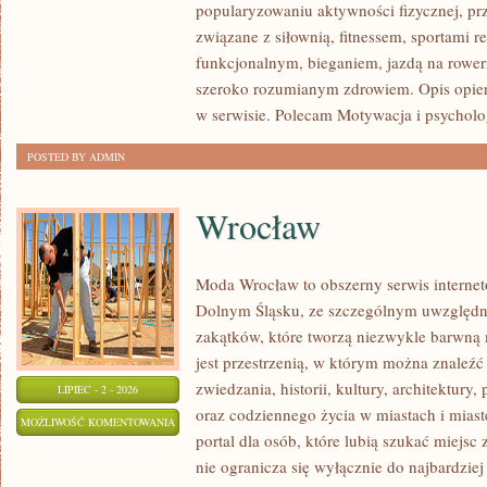
popularyzowaniu aktywności fizycznej, pr
związane z siłownią, fitnessem, sportami r
funkcjonalnym, bieganiem, jazdą na rowerz
szeroko rozumianym zdrowiem. Opis opier
w serwisie. Polecam Motywacja i psycholog
POSTED BY ADMIN
Wrocław
Moda Wrocław to obszerny serwis interne
Dolnym Śląsku, ze szczególnym uwzględn
zakątków, które tworzą niezwykle barwną m
jest przestrzenią, w którym można znaleźć 
zwiedzania, historii, kultury, architektury,
LIPIEC - 2 - 2026
oraz codziennego życia w miastach i mias
WROCŁAW
MOŻLIWOŚĆ KOMENTOWANIA
portal dla osób, które lubią szukać miejs
ZOSTAŁA WYŁĄCZONA
nie ogranicza się wyłącznie do najbardziej