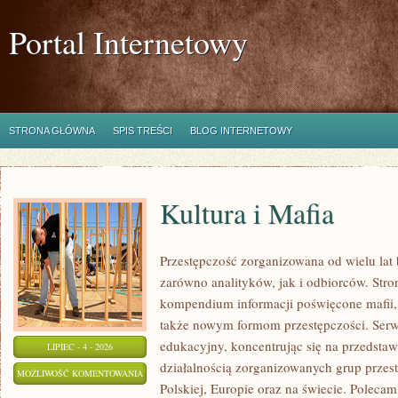
Portal Internetowy
STRONA GŁÓWNA
SPIS TREŚCI
BLOG INTERNETOWY
Kultura i Mafia
Przestępczość zorganizowana od wielu lat
zarówno analityków, jak i odbiorców. Str
kompendium informacji poświęcone mafii, i
także nowym formom przestępczości. Serw
edukacyjny, koncentrując się na przedsta
LIPIEC - 4 - 2026
działalnością zorganizowanych grup przes
KULTURA
MOŻLIWOŚĆ KOMENTOWANIA
Polskiej, Europie oraz na świecie. Poleca
I
ZOSTAŁA WYŁĄCZONA