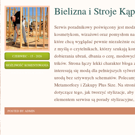
Bielizna i Stroje Ką
Serwis poradnikowy poświęcony jest modz
kosmetykom, wizażowi oraz pomysłom na 
które chcą wyglądać pewnie niezależnie od
z myślą o czytelnikach, którzy szukają k
dobierania ubrań, dbania o cerę, modowy
CZERWIEC - 15 - 2026
trików. Strona łączy lekki charakter bloga
BIELIZNA
MOŻLIWOŚĆ KOMENTOWANIA
interesują się modą dla pełniejszych sylw
I
ZOSTAŁA WYŁĄCZONA
urodą bez sztywnych schematów. Polecamy 
STROJE
Metamorfozy i Zakupy Plus Size. Na stroni
KĄPIELOWE
dotyczące tego, jak tworzyć stylizacje, a
elementem serwisu są porady stylizacyjne,
POSTED BY ADMIN