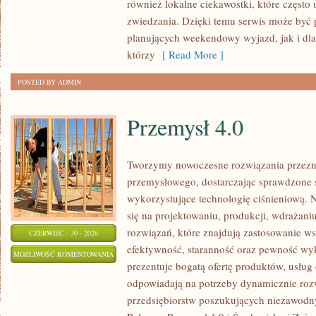
również lokalne ciekawostki, które częst
zwiedzania. Dzięki temu serwis może być 
planujących weekendowy wyjazd, jak i dl
którzy
[ Read More ]
POSTED BY ADMIN
Przemysł 4.0
Tworzymy nowoczesne rozwiązania przezn
przemysłowego, dostarczając sprawdzone 
wykorzystujące technologię ciśnieniową. N
się na projektowaniu, produkcji, wdrażan
rozwiązań, które znajdują zastosowanie wsz
CZERWIEC - 30 - 2026
efektywność, staranność oraz pewność w
PRZEMYSŁ
MOŻLIWOŚĆ KOMENTOWANIA
prezentuje bogatą ofertę produktów, usług 
4.0
ZOSTAŁA WYŁĄCZONA
odpowiadają na potrzeby dynamicznie rozw
przedsiębiorstw poszukujących niezawodn