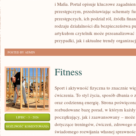
i Mafia. Portal opisuje kluczowe zagadnie
MAFIA
przestępczym, przedstawiając schematy f
przestępczych, ich podział ról, źródła fina
rodzaju działalności dla bezpieczeństwa p
artykułom czytelnik może przeanalizować
przypadki, jak i aktualne trendy organizacj
POSTED BY ADMIN
Fitness
Sport i aktywność fizyczna to znacznie wię
ćwiczenia. To styl życia, sposób dbania o
oraz codzienną energię. Strona poświęcona
rozbudowane bazę porad, w którym każdy
początkujący, jak i zaawansowany – może 
LIPIEC - 3 - 2026
dotyczące treningów, ćwiczeń, zdrowego st
FITNESS
MOŻLIWOŚĆ KOMENTOWANIA
świadomego rozwijania własnej sprawności
ZOSTAŁA WYŁĄCZONA