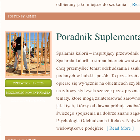
odbierany jako miejsce do szukania
[ Rea
POSTED BY ADMIN
Poradnik Suplement
Spalarnia kalorii – inspirujący przewodni
Spalarnia kalorii to strona internetowa st
chcą przemyśleć temat odchudzania i szuk
podanych w ludzki sposób. To przestrzeń d
opierać się wyłącznie na obietnicach szybk
CZERWIEC - 17 - 2026
na zdrowy styl życia szerzej: przez pryzm
PORADNIK
MOŻLIWOŚĆ KOMENTOWANIA
tematy, które mogą zainteresować zarówno
SUPLEMENTACYJNY
ZOSTAŁA WYŁĄCZONA
jak i tych, którzy od dawna próbują zadbać
świeżego spojrzenia na dobrze znane zaga
Psychologia Odchudzania i Relaks. Najwięk
wielowątkowe podejście
[ Read More ]