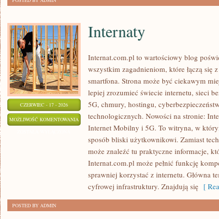
POSTED BY ADMIN
Internaty
Internat.com.pl to wartościowy blog poświ
wszystkim zagadnieniom, które łączą się 
smartfona. Strona może być ciekawym miej
lepiej zrozumieć świecie internetu, sieci
5G, chmury, hostingu, cyberbezpieczeńst
CZERWIEC - 17 - 2026
technologicznych. Nowości na stronie: Int
INTERNATY
MOŻLIWOŚĆ KOMENTOWANIA
Internet Mobilny i 5G. To witryna, w któr
ZOSTAŁA WYŁĄCZONA
sposób bliski użytkownikowi. Zamiast tec
może znaleźć tu praktyczne informacje, kt
Internat.com.pl może pełnić funkcję komp
sprawniej korzystać z internetu. Główna t
cyfrowej infrastruktury. Znajdują się
[ Rea
POSTED BY ADMIN