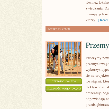
również lokaln
zwiedzania. Dz
planujących we
którzy
[ Read 
POSTED BY ADMIN
Przemy
Tworzymy nowo
przemysłowego,
wykorzystujące
się na projekt
rozwiązań, któr
CZERWIEC - 30 - 2026
efektywność, 
PRZEMYSŁ
MOŻLIWOŚĆ KOMENTOWANIA
prezentuje boga
4.0
ZOSTAŁA WYŁĄCZONA
odpowiadają na
przedsiębiorst