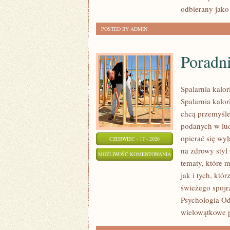
odbierany jako
POSTED BY ADMIN
Poradn
Spalarnia kalor
Spalarnia kalor
chcą przemyśle
podanych w lud
opierać się wył
CZERWIEC - 17 - 2026
na zdrowy styl 
PORADNIK
MOŻLIWOŚĆ KOMENTOWANIA
tematy, które 
SUPLEMENTACYJNY
ZOSTAŁA WYŁĄCZONA
jak i tych, któ
świeżego spojr
Psychologia Od
wielowątkowe 