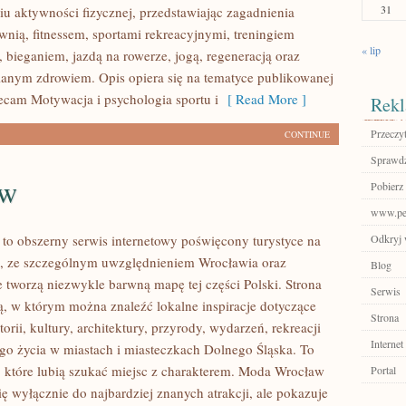
31
u aktywności fizycznej, przedstawiając zagadnienia
wnią, fitnessem, sportami rekreacyjnymi, treningiem
« lip
 bieganiem, jazdą na rowerze, jogą, regeneracją oraz
anym zdrowiem. Opis opiera się na tematyce publikowanej
lecam Motywacja i psychologia sportu i
[ Read More ]
Rekl
Przeczyt
CONTINUE
Sprawdź
aw
Pobierz
www.per
o obszerny serwis internetowy poświęcony turystyce na
Odkryj 
, ze szczególnym uwzględnieniem Wrocławia oraz
Blog
e tworzą niezwykle barwną mapę tej części Polski. Strona
Serwis
ią, w którym można znaleźć lokalne inspiracje dotyczące
Strona
torii, kultury, architektury, przyrody, wydarzeń, rekreacji
Internet
go życia w miastach i miasteczkach Dolnego Śląska. To
b, które lubią szukać miejsc z charakterem. Moda Wrocław
Portal
ię wyłącznie do najbardziej znanych atrakcji, ale pokazuje