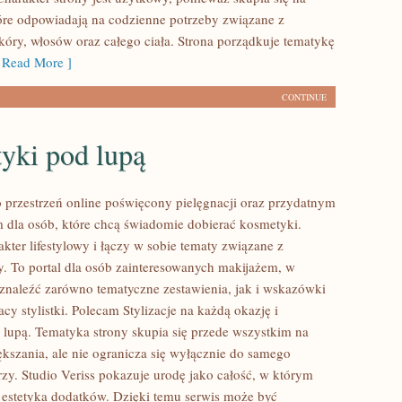
óre odpowiadają na codzienne potrzeby związane z
óry, włosów oraz całego ciała. Strona porządkuje tematykę
Read More ]
CONTINUE
yki pod lupą
to przestrzeń online poświęcony pielęgnacji oraz przydatnym
dla osób, które chcą świadomie dobierać kosmetyki.
kter lifestylowy i łączy w sobie tematy związane z
y. To portal dla osób zainteresowanych makijażem, w
naleźć zarówno tematyczne zestawienia, jak i wskazówki
cy stylistki. Polecam Stylizacje na każdą okazję i
lupą. Tematyka strony skupia się przede wszystkim na
ększania, ale nie ogranicza się wyłącznie do samego
zy. Studio Veriss pokazuje urodę jako całość, w którym
 estetyka dodatków. Dzięki temu serwis może być