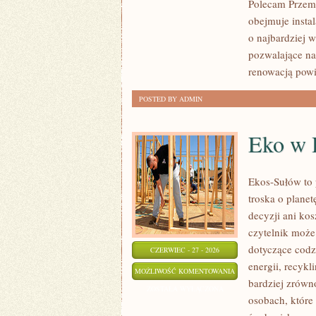
Polecam Przemy
obejmuje insta
o najbardziej 
pozwalające na
renowacją pow
POSTED BY ADMIN
Eko w
Ekos-Sułów to 
troska o plane
decyzji ani ko
czytelnik może
dotyczące cod
CZERWIEC - 27 - 2026
energii, recyk
EKO
MOŻLIWOŚĆ KOMENTOWANIA
bardziej zrówn
W
ZOSTAŁA WYŁĄCZONA
osobach, które
DOMU