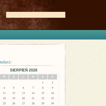
ndarz:
SIERPIEŃ 2026
W
Ś
C
P
S
N
1
2
4
5
6
7
8
9
11
12
13
14
15
16
18
19
20
21
22
23
25
26
27
28
29
30