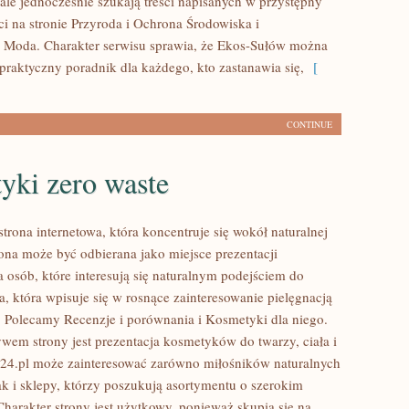
ale jednocześnie szukają treści napisanych w przystępny
i na stronie Przyroda i Ochrona Środowiska i
Moda. Charakter serwisu sprawia, że Ekos-Sułów można
 praktyczny poradnik dla każdego, kto zastanawia się,
[
CONTINUE
yki zero waste
strona internetowa, która koncentruje się wokół naturalnej
rona może być odbierana jako miejsce prezentacji
a osób, które interesują się naturalnym podejściem do
a, która wpisuje się w rosnące zainteresowanie pielęgnacją
e. Polecamy Recenzje i porównania i Kosmetyki dla niego.
m strony jest prezentacja kosmetyków do twarzy, ciała i
24.pl może zainteresować zarówno miłośników naturalnych
k i sklepy, którzy poszukują asortymentu o szerokim
Charakter strony jest użytkowy, ponieważ skupia się na