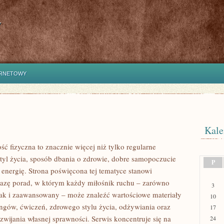
y
ERNETOWY
Kale
ść fizyczna to znacznie więcej niż tylko regularne
styl życia, sposób dbania o zdrowie, dobre samopoczucie
P
 energię. Strona poświęcona tej tematyce stanowi
azę porad, w którym każdy miłośnik ruchu – zarówno
3
jak i zaawansowany – może znaleźć wartościowe materiały
10
ingów, ćwiczeń, zdrowego stylu życia, odżywiania oraz
17
wijania własnej sprawności. Serwis koncentruje się na
24