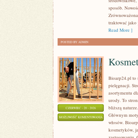
środowiskowe, 
sposób. Nowośc
Zrównoważona 
traktować jako
Read More ]
POSTED BY ADMIN
Kosmet
Bioarp24.pl to 
pielęgnacji. St
asortymentu dl
urody. To stron
bliższą naturz
CZERWIEC - 20 - 2026
Głównym motywe
KOSMETYKI
MOŻLIWOŚĆ KOMENTOWANIA
włosów. Bioarp
ZERO
ZOSTAŁA WYŁĄCZONA
kosmetyków, ja
WASTE
zastosowaniu. 