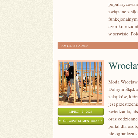
popularyzowani
związane z siło
funkcjonalnym,
szeroko rozumi
w serwisie. Po
POSTED BY ADMIN
Wrocł
Moda Wrocław t
Dolnym Śląsku
zakątków, któr
jest przestrzen
zwiedzania, his
LIPIEC - 2 - 2026
oraz codzienne
WROCŁAW
MOŻLIWOŚĆ KOMENTOWANIA
portal dla osó
ZOSTAŁA WYŁĄCZONA
nie ogranicza s