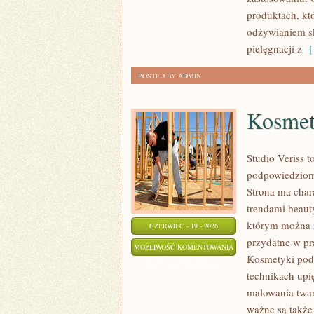
produktach, kt
odżywianiem sk
pielęgnacji z
[ 
POSTED BY ADMIN
Kosmet
Studio Veriss 
podpowiedziom 
Strona ma chara
trendami beaut
którym można z
CZERWIEC - 19 - 2026
przydatne w pra
KOSMETYKI
MOŻLIWOŚĆ KOMENTOWANIA
Kosmetyki pod 
POD
ZOSTAŁA WYŁĄCZONA
technikach upi
LUPĄ
malowania twar
ważne są także