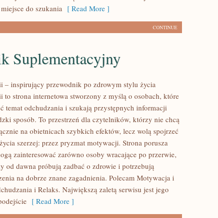
 miejsce do szukania
[ Read More ]
CONTINUE
ik Suplementacyjny
ii – inspirujący przewodnik po zdrowym stylu życia
ii to strona internetowa stworzony z myślą o osobach, które
ć temat odchudzania i szukają przystępnych informacji
zki sposób. To przestrzeń dla czytelników, którzy nie chcą
ącznie na obietnicach szybkich efektów, lecz wolą spojrzeć
życia szerzej: przez pryzmat motywacji. Strona porusza
mogą zainteresować zarówno osoby wracające po przerwie,
rzy od dawna próbują zadbać o zdrowie i potrzebują
zenia na dobrze znane zagadnienia. Polecam Motywacja i
chudzania i Relaks. Największą zaletą serwisu jest jego
podejście
[ Read More ]