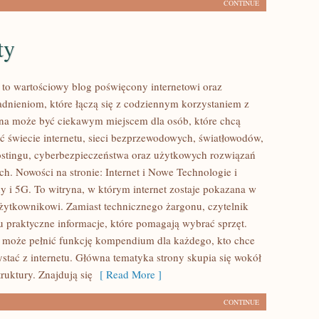
CONTINUE
ty
l to wartościowy blog poświęcony internetowi oraz
dnieniom, które łączą się z codziennym korzystaniem z
ona może być ciekawym miejscem dla osób, które chcą
eć świecie internetu, sieci bezprzewodowych, światłowodów,
stingu, cyberbezpieczeństwa oraz użytkowych rozwiązań
ch. Nowości na stronie: Internet i Nowe Technologie i
ny i 5G. To witryna, w którym internet zostaje pokazana w
użytkownikowi. Zamiast technicznego żargonu, czytelnik
u praktyczne informacje, które pomagają wybrać sprzęt.
l może pełnić funkcję kompendium dla każdego, kto chce
ystać z internetu. Główna tematyka strony skupia się wokół
truktury. Znajdują się
[ Read More ]
CONTINUE