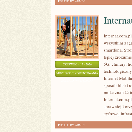
POSTED BY ADMIN
Interna
Internat.com.p
wszystkim zaga
smartfona. Str
lepiej zrozumi
5G, chmury, ho
CZERWIEC - 17 - 2026
technologiczny
INTERNATY
MOŻLIWOŚĆ KOMENTOWANIA
Internet Mobil
ZOSTAŁA WYŁĄCZONA
sposób bliski 
może znaleźć t
Internat.com.p
sprawniej korz
cyfrowej infras
POSTED BY ADMIN