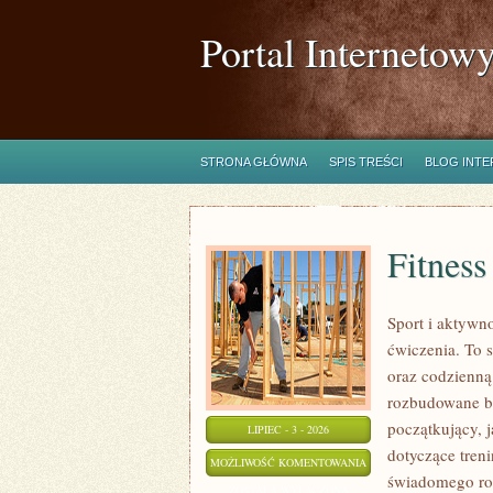
Portal Internetow
STRONA GŁÓWNA
SPIS TREŚCI
BLOG INT
Fitness
Sport i aktywno
ćwiczenia. To 
oraz codzienną
rozbudowane b
początkujący, 
LIPIEC - 3 - 2026
dotyczące tren
FITNESS
MOŻLIWOŚĆ KOMENTOWANIA
świadomego roz
ZOSTAŁA WYŁĄCZONA