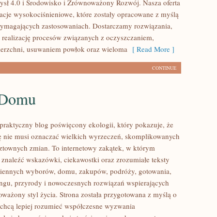
sł 4.0 i Środowisko i Zrównoważony Rozwój. Nasza oferta
lacje wysokociśnieniowe, które zostały opracowane z myślą
wymagających zastosowaniach. Dostarczamy rozwiązania,
 realizację procesów związanych z oczyszczaniem,
ierzchni, usuwaniem powłok oraz wieloma
[ Read More ]
CONTINUE
 Domu
praktyczny blog poświęcony ekologii, który pokazuje, że
tę nie musi oznaczać wielkich wyrzeczeń, skomplikowanych
sztownych zmian. To internetowy zakątek, w którym
 znaleźć wskazówki, ciekawostki oraz zrozumiałe teksty
ziennych wyborów, domu, zakupów, podróży, gotowania,
lingu, przyrody i nowoczesnych rozwiązań wspierających
oważony styl życia. Strona została przygotowana z myślą o
 chcą lepiej rozumieć współczesne wyzwania