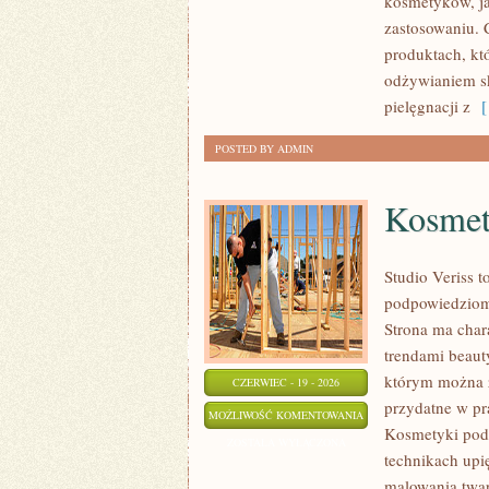
kosmetyków, ja
WASTE
zastosowaniu. 
produktach, kt
odżywianiem sk
pielęgnacji z
[ 
POSTED BY ADMIN
Kosmet
Studio Veriss 
podpowiedziom 
Strona ma chara
trendami beaut
którym można z
CZERWIEC - 19 - 2026
przydatne w pra
KOSMETYKI
MOŻLIWOŚĆ KOMENTOWANIA
Kosmetyki pod 
POD
ZOSTAŁA WYŁĄCZONA
technikach upi
LUPĄ
malowania twar