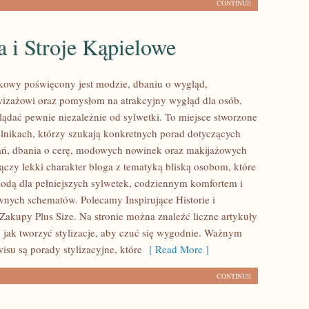
CONTINUE
a i Stroje Kąpielowe
kowy poświęcony jest modzie, dbaniu o wygląd,
izażowi oraz pomysłom na atrakcyjny wygląd dla osób,
lądać pewnie niezależnie od sylwetki. To miejsce stworzone
elnikach, którzy szukają konkretnych porad dotyczących
ań, dbania o cerę, modowych nowinek oraz makijażowych
łączy lekki charakter bloga z tematyką bliską osobom, które
 modą dla pełniejszych sylwetek, codziennym komfortem i
wnych schematów. Polecamy Inspirujące Historie i
Zakupy Plus Size. Na stronie można znaleźć liczne artykuły
, jak tworzyć stylizacje, aby czuć się wygodnie. Ważnym
isu są porady stylizacyjne, które
[ Read More ]
CONTINUE