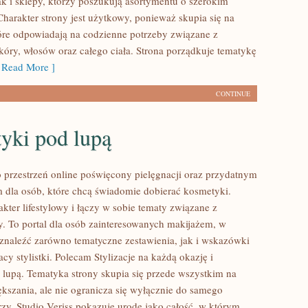
k i sklepy, którzy poszukują asortymentu o szerokim
Charakter strony jest użytkowy, ponieważ skupia się na
óre odpowiadają na codzienne potrzeby związane z
óry, włosów oraz całego ciała. Strona porządkuje tematykę
Read More ]
CONTINUE
yki pod lupą
to przestrzeń online poświęcony pielęgnacji oraz przydatnym
dla osób, które chcą świadomie dobierać kosmetyki.
kter lifestylowy i łączy w sobie tematy związane z
y. To portal dla osób zainteresowanych makijażem, w
naleźć zarówno tematyczne zestawienia, jak i wskazówki
cy stylistki. Polecam Stylizacje na każdą okazję i
lupą. Tematyka strony skupia się przede wszystkim na
ększania, ale nie ogranicza się wyłącznie do samego
zy. Studio Veriss pokazuje urodę jako całość, w którym