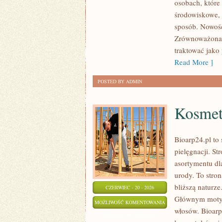
osobach, które
DOMU
środowiskowe, 
sposób. Nowośc
Zrównoważona 
traktować jako
Read More ]
POSTED BY ADMIN
Kosmet
Bioarp24.pl to 
pielęgnacji. St
asortymentu dl
urody. To stron
bliższą naturz
CZERWIEC - 20 - 2026
Głównym motywe
KOSMETYKI
MOŻLIWOŚĆ KOMENTOWANIA
włosów. Bioarp
ZERO
ZOSTAŁA WYŁĄCZONA