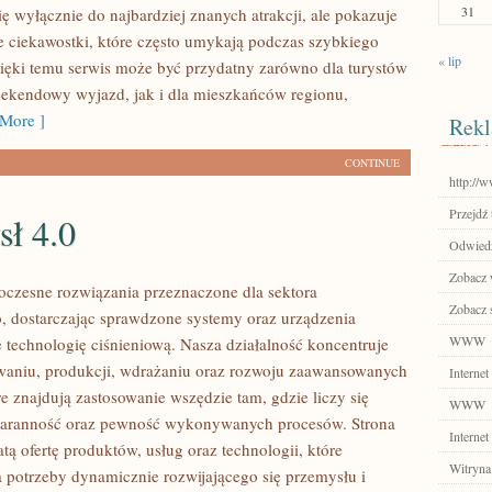
31
ię wyłącznie do najbardziej znanych atrakcji, ale pokazuje
e ciekawostki, które często umykają podczas szybkiego
« lip
ięki temu serwis może być przydatny zarówno dla turystów
ekendowy wyjazd, jak i dla mieszkańców regionu,
More ]
Rekl
CONTINUE
http://
Przejdź 
sł 4.0
Odwiedź
Zobacz w
czesne rozwiązania przeznaczone dla sektora
Zobacz 
 dostarczając sprawdzone systemy oraz urządzenia
WWW
 technologię ciśnieniową. Nasza działalność koncentruje
owaniu, produkcji, wdrażaniu oraz rozwoju zaawansowanych
Internet
e znajdują zastosowanie wszędzie tam, gdzie liczy się
WWW
staranność oraz pewność wykonywanych procesów. Strona
Internet
tą ofertę produktów, usług oraz technologii, które
Witryna
 potrzeby dynamicznie rozwijającego się przemysłu i