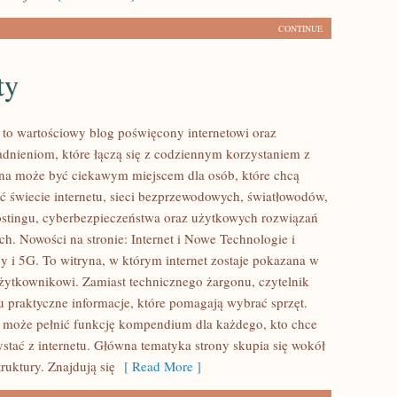
CONTINUE
ty
l to wartościowy blog poświęcony internetowi oraz
dnieniom, które łączą się z codziennym korzystaniem z
ona może być ciekawym miejscem dla osób, które chcą
eć świecie internetu, sieci bezprzewodowych, światłowodów,
stingu, cyberbezpieczeństwa oraz użytkowych rozwiązań
ch. Nowości na stronie: Internet i Nowe Technologie i
ny i 5G. To witryna, w którym internet zostaje pokazana w
użytkownikowi. Zamiast technicznego żargonu, czytelnik
u praktyczne informacje, które pomagają wybrać sprzęt.
l może pełnić funkcję kompendium dla każdego, kto chce
ystać z internetu. Główna tematyka strony skupia się wokół
truktury. Znajdują się
[ Read More ]