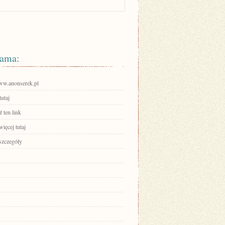
ama:
www.anonserek.pl
tutaj
 ten link
ięcej tutaj
szczegóły