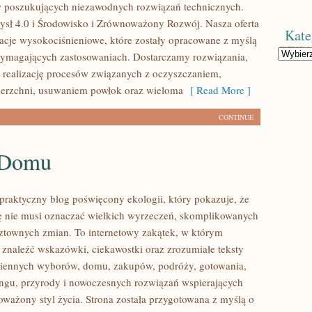
w poszukujących niezawodnych rozwiązań technicznych.
sł 4.0 i Środowisko i Zrównoważony Rozwój. Nasza oferta
Kate
lacje wysokociśnieniowe, które zostały opracowane z myślą
Kategorie
wymagających zastosowaniach. Dostarczamy rozwiązania,
 realizację procesów związanych z oczyszczaniem,
ierzchni, usuwaniem powłok oraz wieloma
[ Read More ]
CONTINUE
 Domu
praktyczny blog poświęcony ekologii, który pokazuje, że
tę nie musi oznaczać wielkich wyrzeczeń, skomplikowanych
sztownych zmian. To internetowy zakątek, w którym
 znaleźć wskazówki, ciekawostki oraz zrozumiałe teksty
ziennych wyborów, domu, zakupów, podróży, gotowania,
lingu, przyrody i nowoczesnych rozwiązań wspierających
oważony styl życia. Strona została przygotowana z myślą o