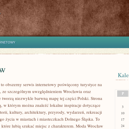
y
ERNETOWY
aw
Kale
o obszerny serwis internetowy poświęcony turystyce na
, ze szczególnym uwzględnieniem Wrocławia oraz
P
e tworzą niezwykle barwną mapę tej części Polski. Strona
ią, w którym można znaleźć lokalne inspiracje dotyczące
3
torii, kultury, architektury, przyrody, wydarzeń, rekreacji
10
go życia w miastach i miasteczkach Dolnego Śląska. To
17
b, które lubią szukać miejsc z charakterem. Moda Wrocław
24