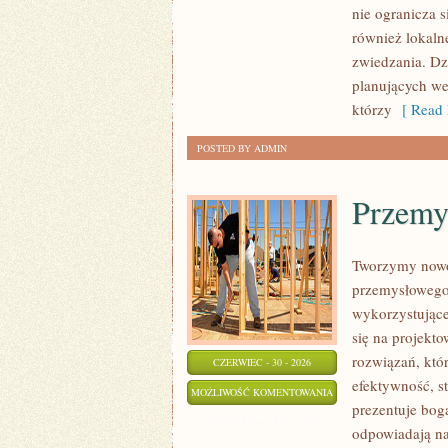
nie ogranicza s
również lokaln
zwiedzania. Dz
planujących we
którzy
[ Read 
POSTED BY ADMIN
Przemy
Tworzymy nowo
przemysłowego,
wykorzystujące
się na projekt
rozwiązań, któr
CZERWIEC - 30 - 2026
efektywność, 
PRZEMYSŁ
MOŻLIWOŚĆ KOMENTOWANIA
prezentuje boga
4.0
ZOSTAŁA WYŁĄCZONA
odpowiadają na