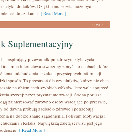
 estetyka dodatków. Dzięki temu serwis może być
 miejsce do szukania
[ Read More ]
CONTINUE
ik Suplementacyjny
ii – inspirujący przewodnik po zdrowym stylu życia
ii to strona internetowa stworzony z myślą o osobach, które
ć temat odchudzania i szukają przystępnych informacji
zki sposób. To przestrzeń dla czytelników, którzy nie chcą
ącznie na obietnicach szybkich efektów, lecz wolą spojrzeć
życia szerzej: przez pryzmat motywacji. Strona porusza
mogą zainteresować zarówno osoby wracające po przerwie,
rzy od dawna próbują zadbać o zdrowie i potrzebują
zenia na dobrze znane zagadnienia. Polecam Motywacja i
chudzania i Relaks. Największą zaletą serwisu jest jego
podejście
[ Read More ]