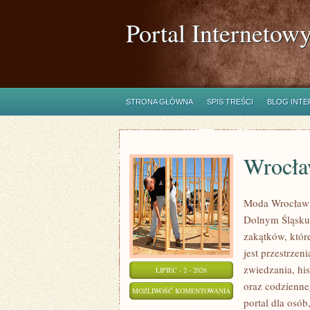
Portal Internetow
STRONA GŁÓWNA
SPIS TREŚCI
BLOG INT
Wrocł
Moda Wrocław t
Dolnym Śląsku
zakątków, któr
jest przestrzen
zwiedzania, his
LIPIEC - 2 - 2026
oraz codzienne
WROCŁAW
MOŻLIWOŚĆ KOMENTOWANIA
portal dla osó
ZOSTAŁA WYŁĄCZONA