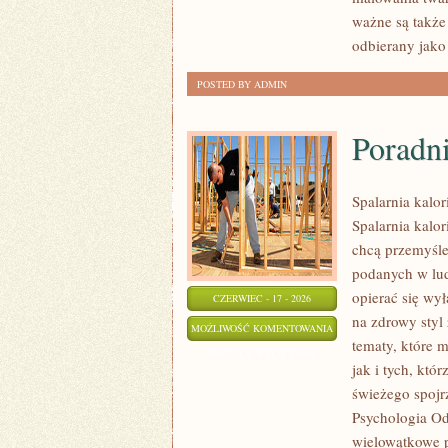
ważne są także
odbierany jako
POSTED BY ADMIN
Poradn
Spalarnia kalor
Spalarnia kalor
chcą przemyśle
podanych w lud
opierać się wył
CZERWIEC - 17 - 2026
na zdrowy styl 
PORADNIK
MOŻLIWOŚĆ KOMENTOWANIA
tematy, które 
SUPLEMENTACYJNY
ZOSTAŁA WYŁĄCZONA
jak i tych, któ
świeżego spojr
Psychologia Od
wielowątkowe 