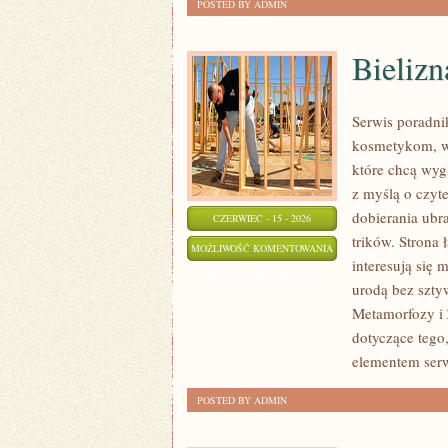
POSTED BY ADMIN
Bielizn
Serwis poradni
kosmetykom, w
które chcą wyg
z myślą o czyt
dobierania ubr
CZERWIEC - 15 - 2026
trików. Strona 
BIELIZNA
MOŻLIWOŚĆ KOMENTOWANIA
interesują się
I
ZOSTAŁA WYŁĄCZONA
urodą bez szty
STROJE
Metamorfozy i 
KĄPIELOWE
dotyczące tego
elementem serw
POSTED BY ADMIN