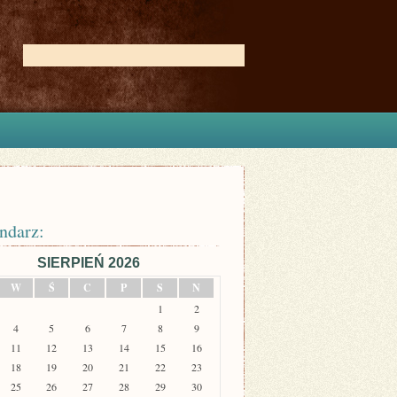
ndarz:
SIERPIEŃ 2026
W
Ś
C
P
S
N
1
2
4
5
6
7
8
9
11
12
13
14
15
16
18
19
20
21
22
23
25
26
27
28
29
30