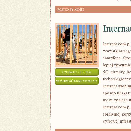
POSTED BY ADMIN
Interna
Internat.com.p
wszystkim zaga
smartfona. Str
lepiej zrozumi
5G, chmury, ho
CZERWIEC - 17 - 2026
technologiczny
INTERNATY
MOŻLIWOŚĆ KOMENTOWANIA
Internet Mobil
ZOSTAŁA WYŁĄCZONA
sposób bliski 
może znaleźć t
Internat.com.p
sprawniej korz
cyfrowej infras