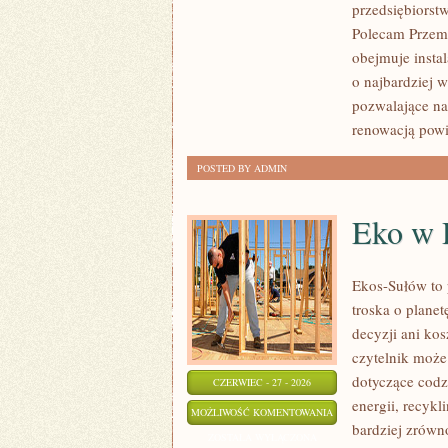
przedsiębiorst
Polecam Przemy
obejmuje insta
o najbardziej 
pozwalające na
renowacją pow
POSTED BY ADMIN
Eko w
Ekos-Sułów to 
troska o plane
decyzji ani ko
czytelnik może
dotyczące cod
CZERWIEC - 27 - 2026
energii, recyk
EKO
MOŻLIWOŚĆ KOMENTOWANIA
bardziej zrówn
W
ZOSTAŁA WYŁĄCZONA