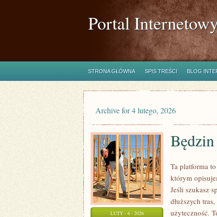
Portal Internetow
STRONA GŁÓWNA
SPIS TREŚCI
BLOG INT
Archive for 4 lutego, 2026
Będzin
Ta platforma to
którym opisuje
Jeśli szukasz
dłuższych tras,
użyteczność. To
LUTY - 4 - 2026