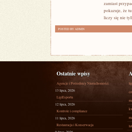
zamiast przypa
pokazuje, że t
liczy się nie tyl
POSTED BY ADMIN
Ostatnie wpisy
A
Agencje i Pośrednicy Nieruchomości
li
13 lipca, 2026
cz
LigiEsportu
ma
12 lipca, 2026
kw
Kontrole i compliance
ma
11 lipca, 2026
Restauracja i Konserwacja
lu
9 lipca, 2026