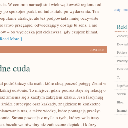
cia. W centrum narracji stoi wielowątkowość regionu: od
« sty
ma
y po spokojne parki, od industrialu po wydarzenia. Ten
opularne atrakcje, ale też podpowiada mniej oczywiste
óre łatwo przegapić. odwiedzający dostaje tu sens, a nie
Rekl
esów – bo wycieczka jest ciekawsza, gdy czujesz klimat.
Zobacz p
Read More ]
Dowiedz 
CONTINUE
Pobierz
Przeczyt
ne cuda
Dowiedz 
Tu
tal podróżniczy dla osób, które chcą poczuć potęgę Ziemi w
http://u
dzikiej odsłonie. To miejsce, gdzie podróż staje się relacją o
Serwis
raz zmienia się z każdym zakrętem szlaku. Jeśli fascynują
Blog
 źródła erupcyjne oraz kaskady, znajdziesz tu konkretne
lanowania tras, a także wiedzę, które pomagają przeżyć
Internet
omie. Strona powstała z myślą o tych, którzy wolą trasy
ez bazaltowe równiny niż zatłoczone deptaki, i którzy