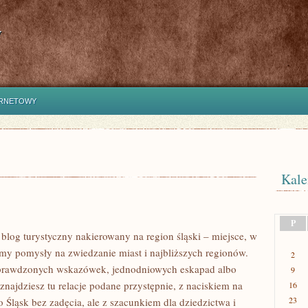
y
ERNETOWY
Kale
P
 blog turystyczny nakierowany na region śląski – miejsce, w
my pomysły na zwiedzanie miast i najbliższych regionów.
2
 sprawdzonych wskazówek, jednodniowych eskapad albo
9
 znajdziesz tu relacje podane przystępnie, z naciskiem na
16
23
 Śląsk bez zadęcia, ale z szacunkiem dla dziedzictwa i