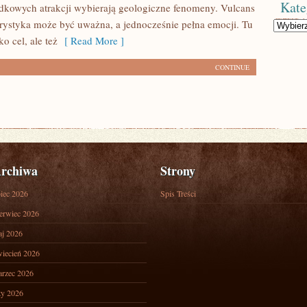
Kate
dkowych atrakcji wybierają geologiczne fenomeny. Vulcans
urystyka może być uważna, a jednocześnie pełna emocji. Tu
Kategorie
ko cel, ale też
[ Read More ]
CONTINUE
rchiwa
Strony
piec 2026
Spis Treści
erwiec 2026
j 2026
iecień 2026
rzec 2026
ty 2026