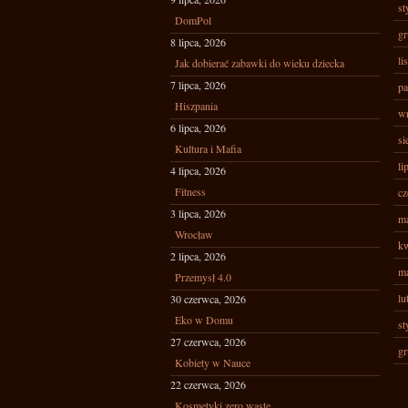
st
DomPol
gr
8 lipca, 2026
li
Jak dobierać zabawki do wieku dziecka
7 lipca, 2026
pa
Hiszpania
wr
6 lipca, 2026
si
Kultura i Mafia
li
4 lipca, 2026
Fitness
cz
3 lipca, 2026
ma
Wrocław
kw
2 lipca, 2026
ma
Przemysł 4.0
lu
30 czerwca, 2026
Eko w Domu
st
27 czerwca, 2026
gr
Kobiety w Nauce
22 czerwca, 2026
Kosmetyki zero waste