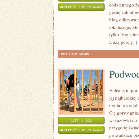
codziennego ży
BĘDZIN
MOŻLIWOŚĆ KOMENTOWANIA
gęstej zabudow
ZOSTAŁA WYŁĄCZONA
blog odkrywa p
lokalizacje, kt
tylko listę adr
Dużą porcję
[ 
POSTED BY ADMIN
Podwod
Vulcans to por
jej najbardziej 
ogniu, a krajob
Cię góry ognia,
wskazówki do p
LUTY - 4 - 2026
przygodę świad
PODWODNE
MOŻLIWOŚĆ KOMENTOWANIA
prowadzące prz
CUDA
ZOSTAŁA WYŁĄCZONA