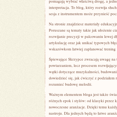
pomagają wybrać właściwą drogę, a jedn
interpretacja. To blog, który rozwija słu
sesja z instrumentem może przynieść poc
Na stronie znajdziesz materiały edukacyj
Poruszane są tematy takie jak ułożenie ci
rozwijanie precyzji w palcowaniu lewej 
artykulację oraz jak unikać typowych błę
wskazówkom łatwiej zaplanować trening i
Śpiewające Skrzypce zwracają uwagę na t
powtarzaniem, lecz procesem rozwijający
wątki dotyczące muzykalności, budowani
dowiedzieć się, jak ćwiczyć z podziałem r
rozumieć budowę melodii.
Ważnym elementem bloga jest także świat
różnych epok i stylów: od klasyki przez 
nowoczesne aranżacje. Dzięki temu każdy
nastroju. Dla jednych będą to łatwe aranż