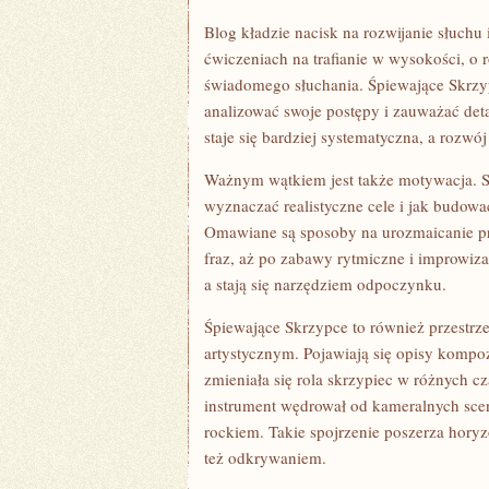
Blog kładzie nacisk na rozwijanie słuchu
ćwiczeniach na trafianie w wysokości, o
świadomego słuchania. Śpiewające Skrzyp
analizować swoje postępy i zauważać deta
staje się bardziej systematyczna, a rozwó
Ważnym wątkiem jest także motywacja. Str
wyznaczać realistyczne cele i jak budowa
Omawiane są sposoby na urozmaicanie pra
fraz, aż po zabawy rytmiczne i improwizac
a stają się narzędziem odpoczynku.
Śpiewające Skrzypce to również przestrzeń
artystycznym. Pojawiają się opisy kompoz
zmieniała się rola skrzypiec w różnych c
instrument wędrował od kameralnych scen
rockiem. Takie spojrzenie poszerza horyzo
też odkrywaniem.