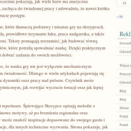
ocześnie pokazują, jak wiele barw ma muzyczna
31
ch, zachęca do świadomej pracy i udowadnia, że nawet krótka
zucie postępu.
« lip
ne, które tłumaczą podstawy i niuanse gry na skrzypcach.
Rekl
ała, prawidłowe trzymanie łuku, praca nadgarstka, a także
dłoni. Teksty pomagają zrozumieć, jak budować równą
Dowiedz 
dów, które potrafią spowalniać naukę. Dzięki praktycznym
Odwiedź
 dobrać zadania do swoich możliwości.
Więcej n
o, że nauka gry nie jest wyłącznie mechanicznym
m świadomość. Dlatego w wielu artykułach pojawiają się
Przeczyt
a dynamiki oraz pracy nad pulsem. Czytelnik może
Odwiedź 
ytmicznym, jak rozwijać wyczucie tonacji oraz jak lepiej
Blog
Blog
 repertuaru. Śpiewające Skrzypce opisują melodie z
Strona
kinowe motywy, aż po brzmienia regionalne oraz
Portal
 może znaleźć inspiracje dopasowane do swojego gustu i
Portal
acje, dla innych techniczne wyzwania. Strona pokazuje, jak