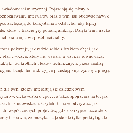
 i świadomości muzycznej. Pojawiają się teksty o
 rozpoznawaniu interwałów oraz o tym, jak budować nawyk
ce zachęcają do korzystania z odsłuchu, aby lepiej
le, które w trakcie gry potrafią umknąć. Dzięki temu nauka
j nabiera tempa w sposób naturalny.
ona pokazuje, jak radzić sobie z brakiem chęci, jak
ć plan ćwiczeń, który nie wypala, a wspiera równowagę.
ktyki: od krótkich bloków technicznych, przez analizę
yjne. Dzięki temu skrzypce przestają kojarzyć się z presją,
 dla tych, którzy interesują się dziedzictwem
ytorów, ciekawostki o epoce, a także spojrzenia na to, jak
zasach i środowiskach. Czytelnik może odkrywać, jak
 do współczesnych projektów, gdzie skrzypce łączą się z
nty i sprawia, że muzyka staje się nie tylko praktyką, ale