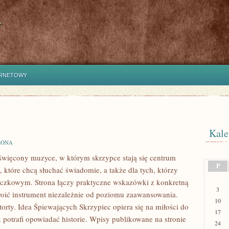
y
ERNETOWY
Kale
ZONA
święcony muzyce, w którym skrzypce stają się centrum
P
 które chcą słuchać świadomie, a także dla tych, którzy
myczkowym. Strona łączy praktyczne wskazówki z konkretną
3
oić instrument niezależnie od poziomu zaawansowania.
10
orty. Idea Śpiewających Skrzypiec opiera się na miłości do
17
 potrafi opowiadać historie. Wpisy publikowane na stronie
24