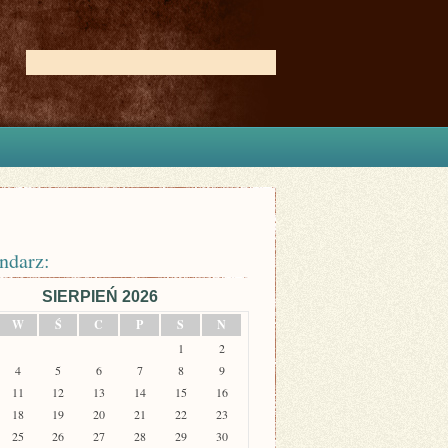
ndarz:
SIERPIEŃ 2026
W
Ś
C
P
S
N
1
2
4
5
6
7
8
9
11
12
13
14
15
16
18
19
20
21
22
23
25
26
27
28
29
30