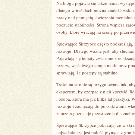
Na blogu pojawia się także temat występó
dlatego w treściach można znaleźć wska
pracy nad pamięcią, ćwiczenia mentalne o
poczucie stabilności. Strona wspiera zaró
osoby, które wracają na scenę po przerwi
Śpiewające Skrzypce często podkreślają, ż
rozwoju. Dlatego ważne jest, aby słuchać
Pojawiają się tematy związane z relaksacj
przerw, właściwego tempa nauki oraz pr
sprawiają, że postępy są stabilne.
Treści na stronie są przygotowane tak, a
ekspertem, by czerpać z nich korzyść. Ró
i osoba, która ma już kilka lat praktyki
rozwoju i zachęcają do poszukiwania wła
zarazem pozostaje przestrzenią dla zachw
Śpiewające Skrzypce pokazują, że w skrzy
najważniejsza jest radość płynąca z gran