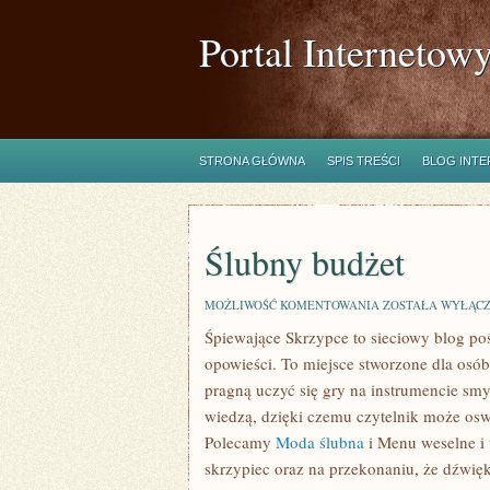
Portal Internetow
STRONA GŁÓWNA
SPIS TREŚCI
BLOG INT
Ślubny budżet
ŚLUBNY
MOŻLIWOŚĆ KOMENTOWANIA
ZOSTAŁA WYŁĄC
BUDŻET
Śpiewające Skrzypce to sieciowy blog po
opowieści. To miejsce stworzone dla osób,
pragną uczyć się gry na instrumencie s
wiedzą, dzięki czemu czytelnik może osw
Polecamy
Moda ślubna
i Menu weselne i t
skrzypiec oraz na przekonaniu, że dźwięk