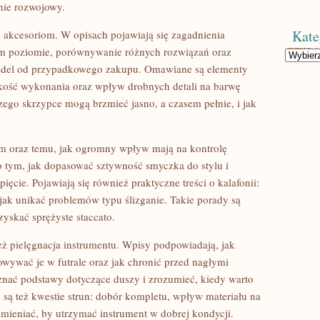
śnie rozwojowy.
Kate
h akcesoriom. W opisach pojawiają się zagadnienia
im poziomie, porównywanie różnych rozwiązań oraz
Kategorie
odel od przypadkowego zakupu. Omawiane są elementy
jakość wykonania oraz wpływ drobnych detali na barwę
ego skrzypce mogą brzmieć jasno, a czasem pełnie, i jak
m oraz temu, jak ogromny wpływ mają na kontrolę
o tym, jak dopasować sztywność smyczka do stylu i
pięcie. Pojawiają się również praktyczne treści o kalafonii:
 jak unikać problemów typu ślizganie. Takie porady są
zyskać sprężyste staccato.
ż pielęgnacja instrumentu. Wpisy podpowiadają, jak
owywać je w futrale oraz jak chronić przed nagłymi
znać podstawy dotyczące duszy i zrozumieć, kiedy warto
są też kwestie strun: dobór kompletu, wpływ materiału na
ymieniać, by utrzymać instrument w dobrej kondycji.