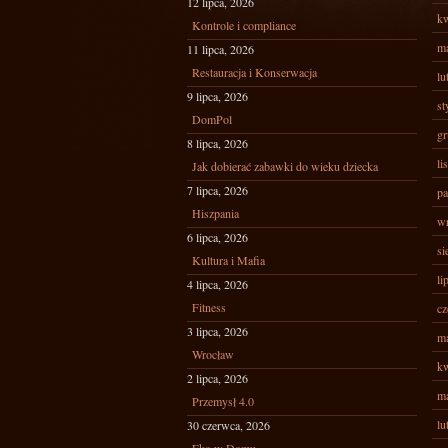
12 lipca, 2026
kw
Kontrole i compliance
ma
11 lipca, 2026
Restauracja i Konserwacja
lu
9 lipca, 2026
st
DomPol
gr
8 lipca, 2026
li
Jak dobierać zabawki do wieku dziecka
7 lipca, 2026
pa
Hiszpania
wr
6 lipca, 2026
si
Kultura i Mafia
li
4 lipca, 2026
Fitness
cz
3 lipca, 2026
ma
Wrocław
kw
2 lipca, 2026
ma
Przemysł 4.0
lu
30 czerwca, 2026