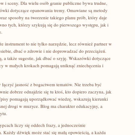
w i sceny. Dla wielu osób granie publiczne bywa trudne,
zówki dotyczące opanowania tremy. Omawiane są metody
raz sposoby na tworzenie takiego planu prób, który daje
wno tych, którzy szykują się do pierwszego występu, jak i
e.
e instrument to nie tylko narzędzie, lecz również partner w
 siebie, dbać o zdrowie i nie doprowadzać do przeciążeń.
ą, a także sugestie, jak dbać o szyję. Wskazówki dotyczące
acy w małych krokach pomagają uniknąć zniechęcenia i
by łączyć jasność z bogactwem tematów. Nie trzeba być
wnie dobrze odnajdzie się tu ktoś, kto dopiero zaczyna, jak
. Wpisy pomagają uporządkować wiedzę, wskazują kierunki
snej drogi w muzyce. Blog ma charakter edukacyjny, a
ytu.
pcach liczy się oddech frazy, a jednocześnie
ia. Każdy dźwięk może stać się małą opowieścią, a każda