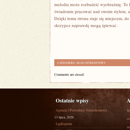
melodia może rozbudzić wyobraźnię. To b
świadomie pracować nad swoim stylem, a
Dzięki temu strona staje się miejscem, do
skrzypce naprawdę mogą śpiewać.
CATEGORIES:
BLOG INTERNETOWY
Comments are closed.
Ostatnie wpisy
A
Agencje i Pośrednicy Nieruchomości
li
13 lipca, 2026
cz
LigiEsportu
ma