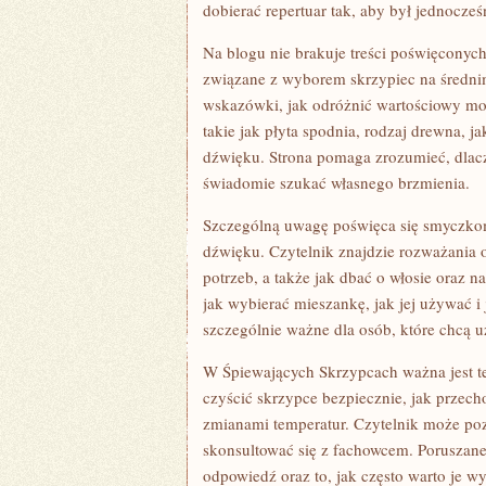
dobierać repertuar tak, aby był jednocze
Na blogu nie brakuje treści poświęconyc
związane z wyborem skrzypiec na średn
wskazówki, jak odróżnić wartościowy m
takie jak płyta spodnia, rodzaj drewna, 
dźwięku. Strona pomaga zrozumieć, dlacz
świadomie szukać własnego brzmienia.
Szczególną uwagę poświęca się smyczko
dźwięku. Czytelnik znajdzie rozważania 
potrzeb, a także jak dbać o włosie oraz na
jak wybierać mieszankę, jak jej używać i
szczególnie ważne dla osób, które chcą u
W Śpiewających Skrzypcach ważna jest te
czyścić skrzypce bezpiecznie, jak przech
zmianami temperatur. Czytelnik może po
skonsultować się z fachowcem. Poruszane 
odpowiedź oraz to, jak często warto je w