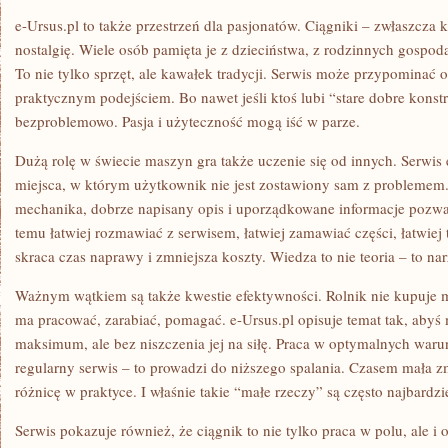
e-Ursus.pl to także przestrzeń dla pasjonatów. Ciągniki – zwłaszcza
nostalgię. Wiele osób pamięta je z dzieciństwa, z rodzinnych gospod
To nie tylko sprzęt, ale kawałek tradycji. Serwis może przypominać o t
praktycznym podejściem. Bo nawet jeśli ktoś lubi “stare dobre konstru
bezproblemowo. Pasja i użyteczność mogą iść w parze.
Dużą rolę w świecie maszyn gra także uczenie się od innych. Serwis 
miejsca, w którym użytkownik nie jest zostawiony sam z problemem.
mechanika, dobrze napisany opis i uporządkowane informacje pozwa
temu łatwiej rozmawiać z serwisem, łatwiej zamawiać części, łatwiej 
skraca czas naprawy i zmniejsza koszty. Wiedza to nie teoria – to na
Ważnym wątkiem są także kwestie efektywności. Rolnik nie kupuje ma
ma pracować, zarabiać, pomagać. e-Ursus.pl opisuje temat tak, aby
maksimum, ale bez niszczenia jej na siłę. Praca w optymalnych waru
regularny serwis – to prowadzi do niższego spalania. Czasem mała 
różnicę w praktyce. I właśnie takie “małe rzeczy” są często najbardzi
Serwis pokazuje również, że ciągnik to nie tylko praca w polu, ale 