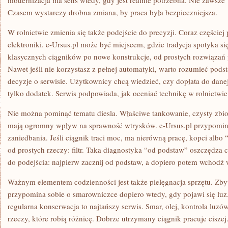
modernizacja ma sens wtedy, gdy jest realnie potrzebna. Nie zawsze 
Czasem wystarczy drobna zmiana, by praca była bezpieczniejsza.
W rolnictwie zmienia się także podejście do precyzji. Coraz częściej
elektroniki. e-Ursus.pl może być miejscem, gdzie tradycja spotyka s
klasycznych ciągników po nowe konstrukcje, od prostych rozwiązań
Nawet jeśli nie korzystasz z pełnej automatyki, warto rozumieć po
decyzje o serwisie. Użytkownicy chcą wiedzieć, czy dopłata do danej 
tylko dodatek. Serwis podpowiada, jak oceniać technikę w rolnictwie
Nie można pominąć tematu diesla. Właściwe tankowanie, czysty zbiorni
mają ogromny wpływ na sprawność wtrysków. e-Ursus.pl przypomina
zaniedbania. Jeśli ciągnik traci moc, ma nierówną pracę, kopci albo
od prostych rzeczy: filtr. Taka diagnostyka “od podstaw” oszczędza c
do podejścia: najpierw zacznij od podstaw, a dopiero potem wchodź 
Ważnym elementem codzienności jest także pielęgnacja sprzętu. Zb
przypomina sobie o smarowniczce dopiero wtedy, gdy pojawi się luz.
regularna konserwacja to najtańszy serwis. Smar, olej, kontrola luzó
rzeczy, które robią różnicę. Dobrze utrzymany ciągnik pracuje ciszej.