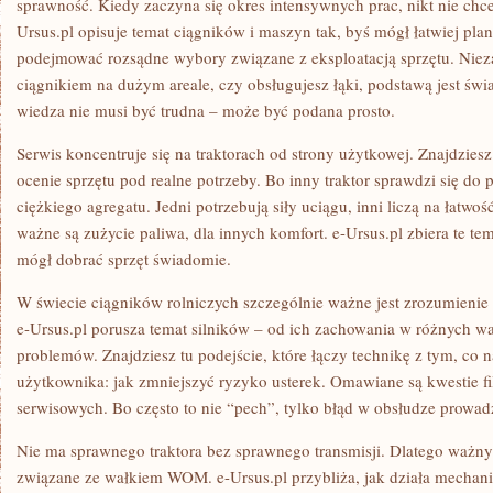
sprawność. Kiedy zaczyna się okres intensywnych prac, nikt nie chce
Ursus.pl opisuje temat ciągników i maszyn tak, byś mógł łatwiej pl
podejmować rozsądne wybory związane z eksploatacją sprzętu. Nieza
ciągnikiem na dużym areale, czy obsługujesz łąki, podstawą jest św
wiedza nie musi być trudna – może być podana prosto.
Serwis koncentruje się na traktorach od strony użytkowej. Znajdziesz
ocenie sprzętu pod realne potrzeby. Bo inny traktor sprawdzi się do 
ciężkiego agregatu. Jedni potrzebują siły uciągu, inni liczą na łatw
ważne są zużycie paliwa, dla innych komfort. e-Ursus.pl zbiera te te
mógł dobrać sprzęt świadomie.
W świecie ciągników rolniczych szczególnie ważne jest zrozumieni
e-Ursus.pl porusza temat silników – od ich zachowania w różnych 
problemów. Znajdziesz tu podejście, które łączy technikę z tym, co 
użytkownika: jak zmniejszyć ryzyko usterek. Omawiane są kwestie f
serwisowych. Bo często to nie “pech”, tylko błąd w obsłudze prowad
Nie ma sprawnego traktora bez sprawnego transmisji. Dlatego ważny
związane ze wałkiem WOM. e-Ursus.pl przybliża, jak działa mechan