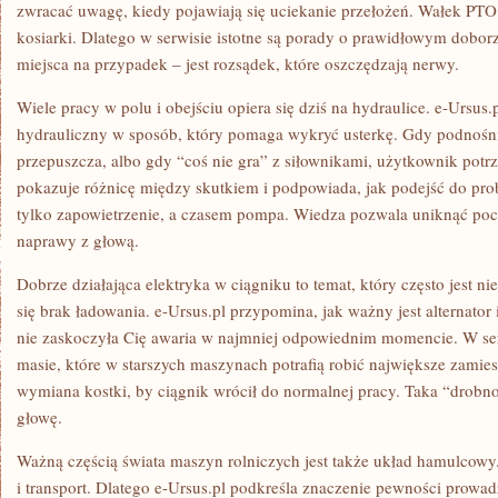
zwracać uwagę, kiedy pojawiają się uciekanie przełożeń. Wałek PTO 
kosiarki. Dlatego w serwisie istotne są porady o prawidłowym dobor
miejsca na przypadek – jest rozsądek, które oszczędzają nerwy.
Wiele pracy w polu i obejściu opiera się dziś na hydraulice. e-Ursus.
hydrauliczny w sposób, który pomaga wykryć usterkę. Gdy podnośni
przepuszcza, albo gdy “coś nie gra” z siłownikami, użytkownik potr
pokazuje różnicę między skutkiem i podpowiada, jak podejść do pro
tylko zapowietrzenie, a czasem pompa. Wiedza pozwala uniknąć po
naprawy z głową.
Dobrze działająca elektryka w ciągniku to temat, który często jest n
się brak ładowania. e-Ursus.pl przypomina, jak ważny jest alternator 
nie zaskoczyła Cię awaria w najmniej odpowiednim momencie. W serw
masie, które w starszych maszynach potrafią robić największe zamie
wymiana kostki, by ciągnik wrócił do normalnej pracy. Taka “drobno
głowę.
Ważną częścią świata maszyn rolniczych jest także układ hamulcowy. 
i transport. Dlatego e-Ursus.pl podkreśla znaczenie pewności prowadz