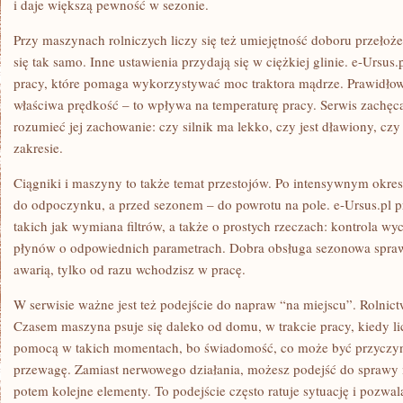
i daje większą pewność w sezonie.
Przy maszynach rolniczych liczy się też umiejętność doboru przełoż
się tak samo. Inne ustawienia przydają się w ciężkiej glinie. e-Ursus.
pracy, które pomaga wykorzystywać moc traktora mądrze. Prawidłow
właściwa prędkość – to wpływa na temperaturę pracy. Serwis zachęc
rozumieć jej zachowanie: czy silnik ma lekko, czy jest dławiony, c
zakresie.
Ciągniki i maszyny to także temat przestojów. Po intensywnym okre
do odpoczynku, a przed sezonem – do powrotu na pole. e-Ursus.pl 
takich jak wymiana filtrów, a także o prostych rzeczach: kontrola 
płynów o odpowiednich parametrach. Dobra obsługa sezonowa sprawi
awarią, tylko od razu wchodzisz w pracę.
W serwisie ważne jest też podejście do napraw “na miejscu”. Rolni
Czasem maszyna psuje się daleko od domu, w trakcie pracy, kiedy lic
pomocą w takich momentach, bo świadomość, co może być przyczyną 
przewagę. Zamiast nerwowego działania, możesz podejść do sprawy 
potem kolejne elementy. To podejście często ratuje sytuację i pozwal