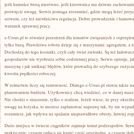
jeśli hamulce biorą nierówno, jeśli kierownica ma dziwne zachowanie
poświęcić uwagę. Serwis pomaga zrozumieć, gdzie mogą leżeć przyc
serwem, czy też niewłaściwa regulacja. Dobre prowadzenie i hamowan
warunek sprawnej pracy.
e-Ursus.pl to również przestrzeń dla tematów związanych z osprzętem
tylko bazą. Prawdziwa robota dzieje się z maszynami: agregatem, a
Dochodzą do tego kosiarki, czyli cały świat zielonki. Są też ładowac
gospodarstw nie wyobraża sobie codziennej pracy. Serwis opisuje, jak
maszynę i jak uniknąć błędów, które prowadzą do szybszego zużycia
kwestia prędkości roboczej.
W rolnictwie liczy się rentowność. Dlatego e-Ursus.pl stawia także n
planowaniem budżetu. Użytkownicy chcą wiedzieć, co w danej masz
Nie chodzi o straszenie, tylko o realizm. Jeżeli wiesz, że przy okre
uwagę na łożyska, to możesz zaplanować naprawę tak, by nie wypadł
rozumiesz, jak wpływa na spalanie nieprawidłowe obroty, łatwiej zop
Dużo miejsca w świecie ciągników zajmuje temat podzespołów. Serw
praktycznie: czasem opłaca się kupić część oryginalną, a czasem d