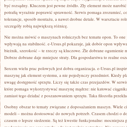
być rozsądny. Kluczem jest pewne źródło. Zły element może narobić
potrafią wyraźnie poprawić sprawność. Serwis pomaga zrozumieć, co
tolerancje, sposób montażu, a nawet drobne detale. W warsztacie ro
szczegóły robią największą różnicę.
Nie można mówić o maszynach rolniczych bez tematu opon. To one 
wpływają na stabilność. e-Ursus.pl pokazuje, jak dobór opon wpływa
bieżnik, szerokość – te rzeczy są kluczowe. Źle dobrane ogumienie 
Dobrze dobrane daje mniejsze straty. Dla gospodarstwa to realne osz
Sercem wielu prac polowych jest dobra organizacja. e-Ursus.pl inspir
maszynę jak element systemu, a nie pojedynczy przedmiot. Kiedy pla
uwagę dostępność sprzętu. Liczy się także czas przejazdów. W serwi
które pomaga wykorzystywać maszynę mądrze: nie katować ciągnika, 
zamiast tego działać z poszanowaniem sprzętu. Taka filozofia przekła
Osobny obszar to tematy związane z doposażaniem maszyn. Wiele ci
modeli – można dostosować do nowych potrzeb. Czasem chodzi o d
czasem o lepsze siedzenie. Są też kwestie funkcjonalne: mocniejsza 