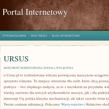
Portal Internetowy
STRONA GŁÓWNA
SPIS TREŚCI
BLOG INTERNETOWY
URSUS
URSUS
MOŻLIWOŚĆ KOMENTOWANIA
ZOSTAŁA WYŁĄCZONA
e-Ursus.pl to rozbudowana witryna poświęcona maszynom uciągowy
sprzętowi rolnemu. To miejsce stworzone dla osób, które chcą pozna
praktyce – bez zbędnego nadęcia, za to z naciskiem na przydatne w
wiedzę zarówno dla nowych użytkowników maszyn, jak i dla praktykó
interesuje Cię polska klasyka mechanizacji, ale także szeroki świat 
Twoim centrum informacji. Polecamy
Warzywnictwo
i Rolnictwo ekol