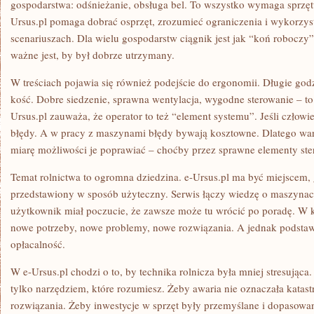
gospodarstwa: odśnieżanie, obsługa bel. To wszystko wymaga sprzętu,
Ursus.pl pomaga dobrać osprzęt, zrozumieć ograniczenia i wykorzy
scenariuszach. Dla wielu gospodarstw ciągnik jest jak “koń roboczy
ważne jest, by był dobrze utrzymany.
W treściach pojawia się również podejście do ergonomii. Długie god
kość. Dobre siedzenie, sprawna wentylacja, wygodne sterowanie – to
Ursus.pl zauważa, że operator to też “element systemu”. Jeśli człowi
błędy. A w pracy z maszynami błędy bywają kosztowne. Dlatego war
miarę możliwości je poprawiać – choćby przez sprawne elementy ste
Temat rolnictwa to ogromna dziedzina. e-Ursus.pl ma być miejscem, g
przedstawiony w sposób użyteczny. Serwis łączy wiedzę o maszynach
użytkownik miał poczucie, że zawsze może tu wrócić po poradę. W 
nowe potrzeby, nowe problemy, nowe rozwiązania. A jednak podstaw
opłacalność.
W e-Ursus.pl chodzi o to, by technika rolnicza była mniej stresująca.
tylko narzędziem, które rozumiesz. Żeby awaria nie oznaczała katast
rozwiązania. Żeby inwestycje w sprzęt były przemyślane i dopasowa