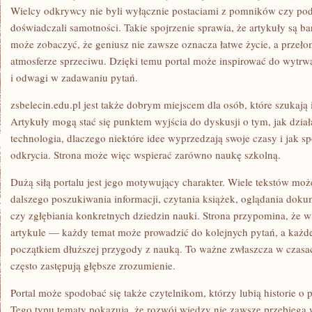
Wielcy odkrywcy nie byli wyłącznie postaciami z pomników czy pod
doświadczali samotności. Takie spojrzenie sprawia, że artykuły są ba
może zobaczyć, że geniusz nie zawsze oznacza łatwe życie, a przeło
atmosferze sprzeciwu. Dzięki temu portal może inspirować do wytrw
i odwagi w zadawaniu pytań.
zsbelecin.edu.pl jest także dobrym miejscem dla osób, które szukają 
Artykuły mogą stać się punktem wyjścia do dyskusji o tym, jak działa 
technologia, dlaczego niektóre idee wyprzedzają swoje czasy i jak 
odkrycia. Strona może więc wspierać zarówno naukę szkolną.
Dużą siłą portalu jest jego motywujący charakter. Wiele tekstów moż
dalszego poszukiwania informacji, czytania książek, oglądania do
czy zgłębiania konkretnych dziedzin nauki. Strona przypomina, że w
artykule — każdy temat może prowadzić do kolejnych pytań, a każde
początkiem dłuższej przygody z nauką. To ważne zwłaszcza w czasac
często zastępują głębsze zrozumienie.
Portal może spodobać się także czytelnikom, którzy lubią historie 
Tego typu tematy pokazują, że rozwój wiedzy nie zawsze przebiega