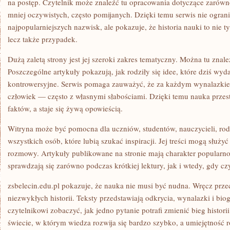
na postęp. Czytelnik może znaleźć tu opracowania dotyczące zarówno
mniej oczywistych, często pomijanych. Dzięki temu serwis nie ograni
najpopularniejszych nazwisk, ale pokazuje, że historia nauki to nie 
lecz także przypadek.
Dużą zaletą strony jest jej szeroki zakres tematyczny. Można tu znale
Poszczególne artykuły pokazują, jak rodziły się idee, które dziś wyda
kontrowersyjne. Serwis pomaga zauważyć, że za każdym wynalazkiem
człowiek — często z własnymi słabościami. Dzięki temu nauka przes
faktów, a staje się żywą opowieścią.
Witryna może być pomocna dla uczniów, studentów, nauczycieli, rod
wszystkich osób, które lubią szukać inspiracji. Jej treści mogą służy
rozmowy. Artykuły publikowane na stronie mają charakter popularn
sprawdzają się zarówno podczas krótkiej lektury, jak i wtedy, gdy cz
zsbelecin.edu.pl pokazuje, że nauka nie musi być nudna. Wręcz prz
niezwykłych historii. Teksty przedstawiają odkrycia, wynalazki i bio
czytelnikowi zobaczyć, jak jedno pytanie potrafi zmienić bieg histor
świecie, w którym wiedza rozwija się bardzo szybko, a umiejętność r