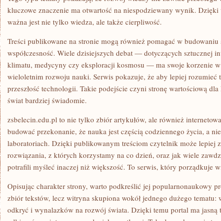
kluczowe znaczenie ma otwartość na niespodziewany wynik. Dzięki 
ważna jest nie tylko wiedza, ale także cierpliwość.
Treści publikowane na stronie mogą również pomagać w budowaniu s
współczesność. Wiele dzisiejszych debat — dotyczących sztucznej inte
klimatu, medycyny czy eksploracji kosmosu — ma swoje korzenie w
wieloletnim rozwoju nauki. Serwis pokazuje, że aby lepiej rozumieć t
przeszłość technologii. Takie podejście czyni stronę wartościową dla
świat bardziej świadomie.
zsbelecin.edu.pl to nie tylko zbiór artykułów, ale również internet
budować przekonanie, że nauka jest częścią codziennego życia, a ni
laboratoriach. Dzięki publikowanym treściom czytelnik może lepiej z
rozwiązania, z których korzystamy na co dzień, oraz jak wiele zawd
potrafili myśleć inaczej niż większość. To serwis, który porządkuje w
Opisując charakter strony, warto podkreślić jej popularnonaukowy pr
zbiór tekstów, lecz witryna skupiona wokół jednego dużego tematu:
odkryć i wynalazków na rozwój świata. Dzięki temu portal ma jasną