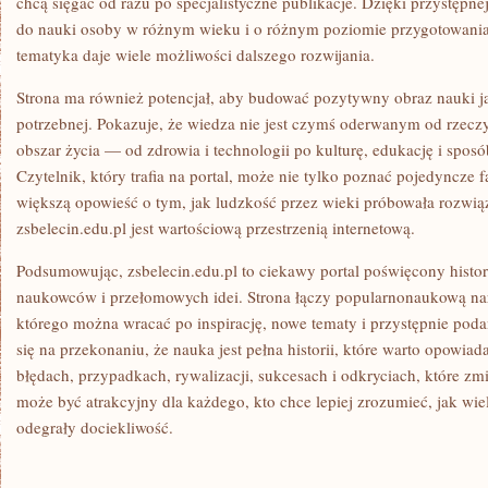
chcą sięgać od razu po specjalistyczne publikacje. Dzięki przystępn
do nauki osoby w różnym wieku i o różnym poziomie przygotowania. J
tematyka daje wiele możliwości dalszego rozwijania.
Strona ma również potencjał, aby budować pozytywny obraz nauki ja
potrzebnej. Pokazuje, że wiedza nie jest czymś oderwanym od rzecz
obszar życia — od zdrowia i technologii po kulturę, edukację i spos
Czytelnik, który trafia na portal, może nie tylko poznać pojedyncze f
większą opowieść o tym, jak ludzkość przez wieki próbowała rozwią
zsbelecin.edu.pl jest wartościową przestrzenią internetową.
Podsumowując, zsbelecin.edu.pl to ciekawy portal poświęcony histor
naukowców i przełomowych idei. Strona łączy popularnonaukową narr
którego można wracać po inspirację, nowe tematy i przystępnie podan
się na przekonaniu, że nauka jest pełna historii, które warto opowiad
błędach, przypadkach, rywalizacji, sukcesach i odkryciach, które zmi
może być atrakcyjny dla każdego, kto chce lepiej zrozumieć, jak wie
odegrały dociekliwość.