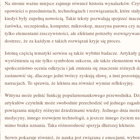
Na stronie ważne miejsce zajmuje również historia wynalazków. Cz
opowieści o przedmiotach, technologiach i rozwiązaniach, które stały
kiedyś były zupełną nowością. Takie teksty pozwalają spojrzeć inacze
żarówka, szczepionka, komputer, mikroskop, maszyna parowa czy na
tylko elementami rzeczywistości, ale efektami potrzeby rozwiązywa
dostrzec, że za każdym z takich rozwiązań kryje się proces.
Istotną częścią tematyki serwisu są także wybitni badacze. Artykuły 
wyróżnienia są nie tylko symbolem sukcesu, ale także elementem wię
społeczeństwo ocenia odkrycia i jak zmienia się znaczenie różnych d
zastanowić się, dlaczego jedni twórcy zyskują sławę, a inni pozosta
narracjach. To sprawia, że lektura ma również wymiar refleksyjny.
Witryna może pełnić funkcję popularnonaukowego przewodnika. Dzię
artykułów czytelnik może swobodnie przechodzić od jednego zagadn
powiązania między różnymi dziedzinami wiedzy. Jednego dnia może z
medycyny, innego rozwojem technologii, a jeszcze innego życiem na
mimo braku uznania. Taka różnorodność sprzyja dłuższej lekturze.
Serwis pokazuje również, że nauka jest związana z emocjami, wybora