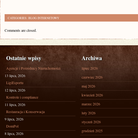
CATEGORIES:
BLOG INTERNETOWY
Comments are closed.
Ostatnie wpisy
Archiwa
Agencje i Pośrednicy Nieruchomości
lipiec 2026
13 lipca, 2026
czerwiec 2026
LigiEsportu
maj 2026
12 lipca, 2026
kwiecień 2026
Kontrole i compliance
marzec 2026
11 lipca, 2026
Restauracja i Konserwacja
luty 2026
9 lipca, 2026
styczeń 2026
DomPol
grudzień 2025
8 lipca, 2026