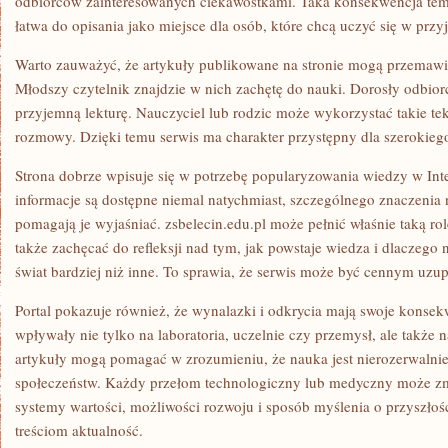
odbiorców zainteresowanych ciekawostkami. Taka konsekwencja temat
łatwa do opisania jako miejsce dla osób, które chcą uczyć się w prz
Warto zauważyć, że artykuły publikowane na stronie mogą przemawi
Młodszy czytelnik znajdzie w nich zachętę do nauki. Dorosły odbior
przyjemną lekturę. Nauczyciel lub rodzic może wykorzystać takie te
rozmowy. Dzięki temu serwis ma charakter przystępny dla szerokieg
Strona dobrze wpisuje się w potrzebę popularyzowania wiedzy w Int
informacje są dostępne niemal natychmiast, szczególnego znaczenia n
pomagają je wyjaśniać. zsbelecin.edu.pl może pełnić właśnie taką ro
także zachęcać do refleksji nad tym, jak powstaje wiedza i dlaczego 
świat bardziej niż inne. To sprawia, że serwis może być cennym uzup
Portal pokazuje również, że wynalazki i odkrycia mają swoje konse
wpływały nie tylko na laboratoria, uczelnie czy przemysł, ale także 
artykuły mogą pomagać w zrozumieniu, że nauka jest nierozerwalni
społeczeństw. Każdy przełom technologiczny lub medyczny może zm
systemy wartości, możliwości rozwoju i sposób myślenia o przyszłośc
treściom aktualność.