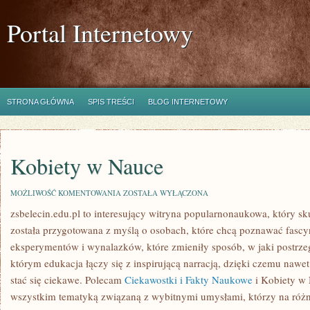
Portal Internetowy
STRONA GŁÓWNA
SPIS TREŚCI
BLOG INTERNETOWY
Kobiety w Nauce
KOBIETY
MOŻLIWOŚĆ KOMENTOWANIA
ZOSTAŁA WYŁĄCZONA
W
zsbelecin.edu.pl to interesujący witryna popularnonaukowa, który skup
NAUCE
została przygotowana z myślą o osobach, które chcą poznawać fascynuj
eksperymentów i wynalazków, które zmieniły sposób, w jaki postrze
którym edukacja łączy się z inspirującą narracją, dzięki czemu nawe
stać się ciekawe. Polecam
Ciekawostki i Fakty Naukowe
i Kobiety w 
wszystkim tematyką związaną z wybitnymi umysłami, którzy na różny