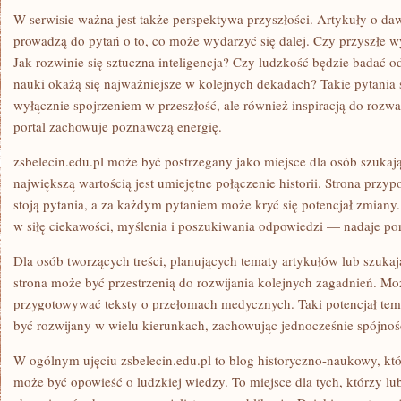
W serwisie ważna jest także perspektywa przyszłości. Artykuły o da
prowadzą do pytań o to, co może wydarzyć się dalej. Czy przyszłe 
Jak rozwinie się sztuczna inteligencja? Czy ludzkość będzie badać od
nauki okażą się najważniejsze w kolejnych dekadach? Takie pytania sp
wyłącznie spojrzeniem w przeszłość, ale również inspiracją do rozwa
portal zachowuje poznawczą energię.
zsbelecin.edu.pl może być postrzegany jako miejsce dla osób szukając
największą wartością jest umiejętne połączenie historii. Strona pr
stoją pytania, a za każdym pytaniem może kryć się potencjał zmiany
w siłę ciekawości, myślenia i poszukiwania odpowiedzi — nadaje port
Dla osób tworzących treści, planujących tematy artykułów lub szukaj
strona może być przestrzenią do rozwijania kolejnych zagadnień. Mo
przygotowywać teksty o przełomach medycznych. Taki potencjał tem
być rozwijany w wielu kierunkach, zachowując jednocześnie spójność
W ogólnym ujęciu zsbelecin.edu.pl to blog historyczno-naukowy, któ
może być opowieść o ludzkiej wiedzy. To miejsce dla tych, którzy lu