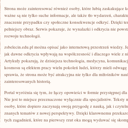
Strona może zainteresować również osoby, które lubią zaskakujące k
ważne są nie tylko suche informacje, ale także tło wydarzeń, charakt
znaczenie przypadku czy społeczne konsekwencje odkryć. Dzięki te
pełniejszy obraz. Serwis pokazuje, że wynalazki i odkrycia nie pows
rozwoju technologii.
zsbelecin.edu.pl można opisać jako internetową przestrzeń wiedzy. J
jak dawne odkrycia wpływają na współczesność i dlaczego wiele z n
Artykuły pokazują, że dzisiejsza technologia, medycyna, komunikacj
kosmosu są efektem pracy wielu pokoleń ludzi, którzy mieli odwagę
sprawia, że strona może być atrakcyjna nie tylko dla miłośników nauk
zainteresowanych historią.
Portal wyróżnia się tym, że łączy opowieści w formie przystępnej dl
Nie jest to miejsce przeznaczone wyłącznie dla specjalistów. Tekst
osoby, które dopiero zaczynają swoją przygodę z nauką, jak i czytel
znanych tematów z nowej perspektywy. Dzięki klarownemu przekazow
tych zagadnień, które na pierwszy rzut oka mogą wydawać się skom