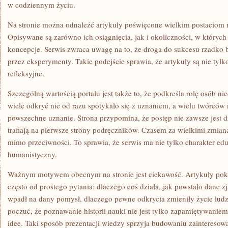
w codziennym życiu.
Na stronie można odnaleźć artykuły poświęcone wielkim postaciom na
Opisywane są zarówno ich osiągnięcia, jak i okoliczności, w który
koncepcje. Serwis zwraca uwagę na to, że droga do sukcesu rzadko 
przez eksperymenty. Takie podejście sprawia, że artykuły są nie tylk
refleksyjne.
Szczególną wartością portalu jest także to, że podkreśla rolę osób ni
wiele odkryć nie od razu spotykało się z uznaniem, a wielu twórców
powszechne uznanie. Strona przypomina, że postęp nie zawsze jest d
trafiają na pierwsze strony podręczników. Czasem za wielkimi zmiana
mimo przeciwności. To sprawia, że serwis ma nie tylko charakter ed
humanistyczny.
Ważnym motywem obecnym na stronie jest ciekawość. Artykuły poka
często od prostego pytania: dlaczego coś działa, jak powstało dane z
wpadł na dany pomysł, dlaczego pewne odkrycia zmieniły życie ludz
poczuć, że poznawanie historii nauki nie jest tylko zapamiętywanie
idee. Taki sposób prezentacji wiedzy sprzyja budowaniu zainteresow