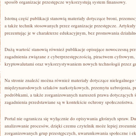
sposób organizacje przestępcze wykorzystują system finansowy.
Istotną część publikacji stanowią materiały dotyczące broni, przem
a także technik stosowanych przez organizacje przestępcze. Artykuły
prezentując je w charakterze edukacyjnym, bez promowania działalno
Dużą wartość stanowią również publikacje opisujące nowoczesną prz
zagadnienia związane z cyberprzestępczością, piractwem cyfrowym,
kryptowalutami oraz wykorzystywaniem nowych technologii przez gr
Na stronie znaleźć można również materiały dotyczące nielegalnego
międzynarodowych szlaków narkotykowych, przemytu uzbrojenia, pr
podróbkami, a także zorganizowanych naruszeń prawa dotyczących ś
zagadnienia przedstawiane są w kontekście ochrony społeczeństwa.
Portal nie ogranicza się wyłącznie do opisywania głośnych spraw. D
analizowanie procesów, dzięki czemu czytelnik może lepiej zrozum
zorganizowanych grup przestępczych, uwarunkowania społeczne i e