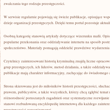
zwalczania tego rodzaju przestępczości.
W serwisie regularnie pojawiają się świeże publikacje, opisujące wsp
dzieje organizacji przestępczych. Dzięki temu portal pozostaje aktua
Osobną kategorię stanowią artykuły dotyczące wizerunku mafii. Opisy
popularne przekonania oraz oddziaływanie internetu na sposób postr
społeczeństwo. Materiały pomagają oddzielić prawdziwe wydarzenia
Czytelnicy zainteresowani historią kryminalną znajdą liczne opracow
grup przestępczych, ich liderów, metod działania, a także oddziaływ
publikacje mają charakter informacyjny, zachęcając do świadomego 
Strona skierowana jest do miłośników historii przestępczości, słuch
prawem, publicystów, a także wszystkich, którzy chcą zgłębić temat m
różnorodność poruszanych zagadnień oraz systematyczne rozwijanie s
stanowi rozbudowaną encyklopedię internetową dla każdego zainte
przestępczości zorganizowanej.