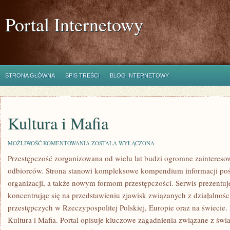
Portal Internetowy
STRONA GŁÓWNA
SPIS TREŚCI
BLOG INTERNETOWY
Kultura i Mafia
KULTURA
MOŻLIWOŚĆ KOMENTOWANIA
ZOSTAŁA WYŁĄCZONA
I
Przestępczość zorganizowana od wielu lat budzi ogromne zainteresow
MAFIA
odbiorców. Strona stanowi kompleksowe kompendium informacji pośw
organizacji, a także nowym formom przestępczości. Serwis prezentu
koncentrując się na przedstawieniu zjawisk związanych z działalnoś
przestępczych w Rzeczypospolitej Polskiej, Europie oraz na świecie
Kultura i Mafia. Portal opisuje kluczowe zagadnienia związane z św