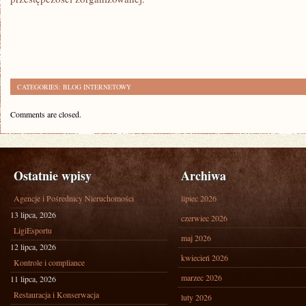
CATEGORIES:
BLOG INTERNETOWY
Comments are closed.
Ostatnie wpisy
Archiwa
Agencje i Pośrednicy Nieruchomości
lipiec 2026
13 lipca, 2026
czerwiec 2026
LigiEsportu
maj 2026
12 lipca, 2026
kwiecień 2026
Kontrole i compliance
marzec 2026
11 lipca, 2026
Restauracja i Konserwacja
luty 2026