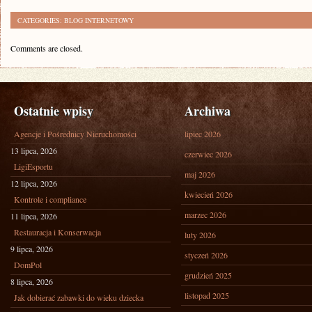
CATEGORIES:
BLOG INTERNETOWY
Comments are closed.
Ostatnie wpisy
Archiwa
Agencje i Pośrednicy Nieruchomości
lipiec 2026
13 lipca, 2026
czerwiec 2026
LigiEsportu
maj 2026
12 lipca, 2026
kwiecień 2026
Kontrole i compliance
marzec 2026
11 lipca, 2026
Restauracja i Konserwacja
luty 2026
9 lipca, 2026
styczeń 2026
DomPol
grudzień 2025
8 lipca, 2026
listopad 2025
Jak dobierać zabawki do wieku dziecka