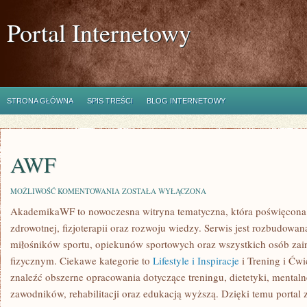
Portal Internetowy
STRONA GŁÓWNA
SPIS TREŚCI
BLOG INTERNETOWY
AWF
AWF
MOŻLIWOŚĆ KOMENTOWANIA
ZOSTAŁA WYŁĄCZONA
AkademikaWF to nowoczesna witryna tematyczna, która poświęcona je
zdrowotnej, fizjoterapii oraz rozwoju wiedzy. Serwis jest rozbudowa
miłośników sportu, opiekunów sportowych oraz wszystkich osób za
fizycznym. Ciekawe kategorie to
Lifestyle i Inspiracje
i Trening i Ćwi
znaleźć obszerne opracowania dotyczące treningu, dietetyki, mental
zawodników, rehabilitacji oraz edukacją wyższą. Dzięki temu portal