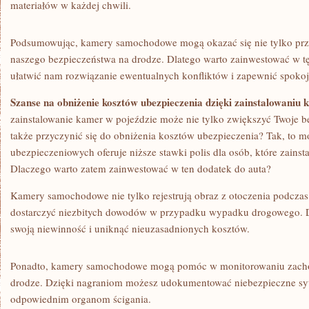
materiałów w każdej⁤ chwili.
Podsumowując, kamery samochodowe mogą okazać się nie tylko przyd
naszego bezpieczeństwa⁤ na drodze. Dlatego warto zainwestować w tę
⁢ułatwić nam‌ rozwiązanie ewentualnych konfliktów i zapewnić spokojn
Szanse na obniżenie kosztów ubezpieczenia dzięki zainstalowaniu 
zainstalowanie ⁣kamer w pojeździe może⁣ nie tylko zwiększyć Twoje b
także przyczynić się do ⁣obniżenia⁣ kosztów ubezpieczenia? Tak, to m
⁣ubezpieczeniowych ‌oferuje niższe stawki polis dla osób, które zain
Dlaczego ⁢warto zatem zainwestować w ten dodatek do auta?
Kamery samochodowe nie tylko rejestrują obraz z otoczenia ​podczas⁢ 
dostarczyć niezbitych dowodów w‍ przypadku wypadku drogowego. D
swoją niewinność i uniknąć nieuzasadnionych ⁤kosztów.
Ponadto, kamery samochodowe mogą pomóc‌ w⁣ monitorowaniu zacho
drodze. Dzięki nagraniom możesz udokumentować niebezpieczne sytua
odpowiednim organom ścigania.