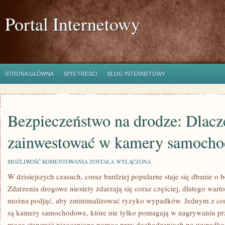
Portal Internetowy
STRONA GŁÓWNA
SPIS TREŚCI
BLOG INTERNETOWY
Bezpieczeństwo na drodze: Dlacz
zainwestować w kamery samoch
BEZPIECZEŃSTWO
MOŻLIWOŚĆ KOMENTOWANIA
ZOSTAŁA WYŁĄCZONA
NA
W ⁢dzisiejszych czasach, coraz bardziej ‌popularne staje się dbanie o 
DRODZE:
DLACZEGO
Zdarzenia drogowe niestety zdarzają się coraz częściej,⁢ dlatego warto
WARTO
ZAINWESTOWAĆ
można podjąć, aby zminimalizować ryzyko wypadków. Jednym z cor
W
są kamery samochodowe,⁤ które nie tylko pomagają⁢ w nagrywaniu pr
KAMERY
SAMOCHODOWE?
mogą stanowić​ nieocenioną pomoc przy dochodzeniach po wypadka