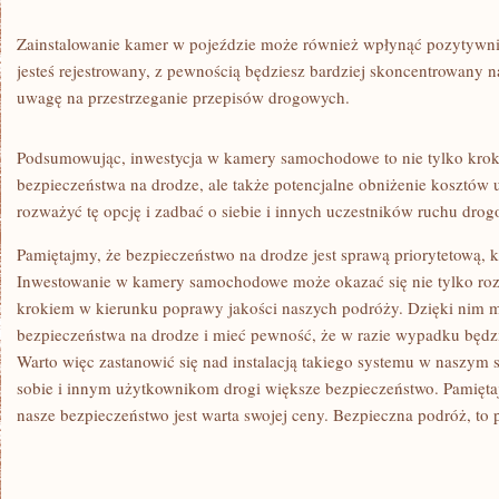
Zainstalowanie⁢ kamer w pojeździe może również wpłynąć pozytywni
jesteś rejestrowany, z pewnością będziesz bardziej skoncentrowany n
uwagę ‌na przestrzeganie przepisów drogowych.
Podsumowując, inwestycja w kamery samochodowe‌ to nie tylko​ krok
bezpieczeństwa na ‌drodze, ale także​ potencjalne obniżenie⁤ kosztów 
rozważyć tę opcję i zadbać o siebie⁣ i​ innych uczestników ruchu ⁣dro
Pamiętajmy, ⁣że ​bezpieczeństwo na drodze jest sprawą priorytetową, 
Inwestowanie w kamery samochodowe ‌może‌ okazać się nie tylko rozsą
krokiem w kierunku poprawy jakości naszych‌ podróży. Dzięki nim⁢
bezpieczeństwa​ na drodze i mieć pewność,​ że w razie wypadku będzi
Warto więc⁢ zastanowić się nad instalacją takiego systemu⁢ w naszym
sobie i innym użytkownikom drogi większe bezpieczeństwo. Pamiętajm
nasze‌ bezpieczeństwo jest warta swojej ceny. Bezpieczna podróż, ⁢to