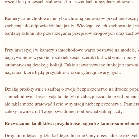
wszelkich procesach⁣ sądowych i roszczeniach‍ ubezpieczeniowych.
Kamery samochodowe⁣ nie tylko chronią kierowców przed niesłusznym
‍zachęcają do odpowiedzialnej⁢ jazdy. Wiedząc, że ich zachowanie jest
bardziej skłonni do przestrzegania przepisów drogowych oraz zachow
Przy inwestycji w kamery samochodowe warto postawić na modele, któ
nagrywanie w wysokiej⁤ rozdzielczości, szeroki ⁣kąt widzenia, nocny
automatyczną detekcję kolizji. Takie zaawansowane funkcje zapewnia
nagrania, które będą przydatne w razie‍ sytuacji awaryjnych.
Działaj proaktywnie⁤ i zadbaj‌ o swoje bezpieczeństwo na drodze ‍pop
samochodowej.‌ Inwestycja ⁢ta nie tylko zabezpiecza cię przed potenc
ale także może uratować życie w sytuacji niebezpieczeństwa. Pamiętaj
⁤zależy również od​ Twojej świadomej​ i odpowiedzialnej jazdy.
Rozwiązanie konfliktów: przydatność nagrań z kamer ⁤samochod
Droga‌ to miejsce, gdzie każdego ‌dnia możemy doświadczać różnych 