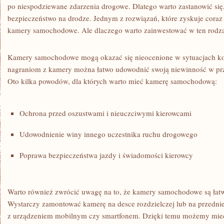
⁤po ⁤niespodziewane zdarzenia drogowe. Dlatego warto zastanowić si
⁣bezpieczeństwo na drodze. Jednym z rozwiązań, które zyskuje coraz
kamery samochodowe. Ale dlaczego warto​ zainwestować w ten rodzaj
Kamery ⁤samochodowe mogą ​okazać ‌się nieocenione w ‍sytuacjach ko
nagraniom z kamery można łatwo udowodnić‌ swoją niewinność w pr
Oto kilka powodów, dla których warto mieć kamerę samochodową:
Ochrona przed oszustwami⁢ i ⁤nieuczciwymi kierowcami
Udowodnienie ​winy innego uczestnika ruchu drogowego
Poprawa bezpieczeństwa jazdy i świadomości kierowcy
Warto również zwrócić ⁤uwagę na to,‌ że kamery samochodowe są‍ łatwe
Wystarczy zamontować‌ kamerę‍ na‍ desce rozdzielczej lub na​ przedniej
z urządzeniem mobilnym⁣ czy smartfonem. Dzięki temu‍ możemy mieć