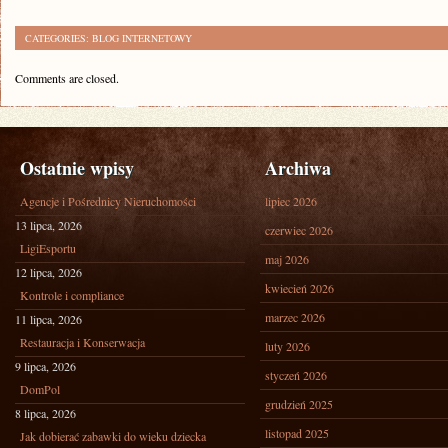
CATEGORIES:
BLOG INTERNETOWY
Comments are closed.
Ostatnie wpisy
Archiwa
Agencje i Pośrednicy Nieruchomości
lipiec 2026
13 lipca, 2026
czerwiec 2026
LigiEsportu
maj 2026
12 lipca, 2026
kwiecień 2026
Kontrole i compliance
marzec 2026
11 lipca, 2026
Restauracja i Konserwacja
luty 2026
9 lipca, 2026
styczeń 2026
DomPol
grudzień 2025
8 lipca, 2026
listopad 2025
Jak dobierać zabawki do wieku dziecka