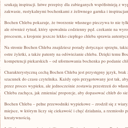
szukają inspiracji. łatwe przepisy dla zabieganych współistnieją z
zakwasie, rustykalnymi bochenkami z żeliwnego garnka i inspiracjam
Bochen Chleba pokazuje, że tworzenie własnego pieczywa to nie tyl
ale również rytuał, który spowalnia codzienny pęd. czekanie na wyro
procesem, a krojenie jeszcze lekko ciepłego chleba sprawia autentyc
Na stronie Bochen Chleba znajdziesz porady dotyczące sprzętu, takic
ostre żyletki, a także patenty na odświeżanie chleba. Dzięki temu B
kompetencji piekarskich – od uformowania bochenka po podanie chle
Charakterystyczną cechą Bochen Chleba jest przystępny język, brak
szacunek do czasu czytelnika. Każdy opis przygotowany jest tak, ab
przez proces wypieku, ale jednocześnie zostawia przestrzeń do własn
Chleba zachęca, jak zmieniać proporcje, aby dopasować chleb do sie
Bochen Chleba – pełne przewodniki wypiekowe – zrodził się z wiary
miejsce, w którym liczy się ciekawość i chęć działania, a rzemiosło
kreatywnością.