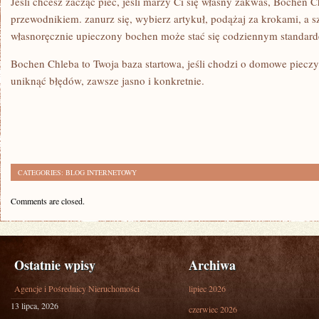
Jeśli chcesz zacząć piec, jeśli marzy Ci się własny zakwas, Bochen 
przewodnikiem. zanurz się, wybierz artykuł, podążaj za krokami, a s
własnoręcznie upieczony bochen może stać się codziennym standar
Bochen Chleba to Twoja baza startowa, jeśli chodzi o domowe piec
uniknąć błędów, zawsze jasno i konkretnie.
CATEGORIES:
BLOG INTERNETOWY
Comments are closed.
Ostatnie wpisy
Archiwa
Agencje i Pośrednicy Nieruchomości
lipiec 2026
13 lipca, 2026
czerwiec 2026