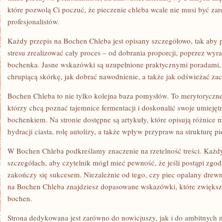
które pozwolą Ci poczuć, że pieczenie chleba wcale nie musi być za
profesjonalistów.
Każdy przepis na Bochen Chleba jest opisany szczegółowo, tak aby 
stresu zrealizować cały proces – od dobrania proporcji, poprzez wyra
bochenka. Jasne wskazówki są uzupełnione praktycznymi poradami, k
chrupiącą skórkę, jak dobrać nawodnienie, a także jak odświeżać zac
Bochen Chleba to nie tylko kolejna baza pomysłów. To merytoryczne
którzy chcą poznać tajemnice fermentacji i doskonalić swoje umieję
bochenkiem. Na stronie dostępne są artykuły, które opisują różnice
hydracji ciasta, rolę autolizy, a także wpływ przypraw na strukturę p
W Bochen Chleba podkreślamy znaczenie na rzetelność treści. Każdy
szczegółach, aby czytelnik mógł mieć pewność, że jeśli postąpi zgod
zakończy się sukcesem. Niezależnie od tego, czy piec opalany drewn
na Bochen Chleba znajdziesz dopasowane wskazówki, które zwiększą
bochen.
Strona dedykowana jest zarówno do nowicjuszy, jak i do ambitnych 