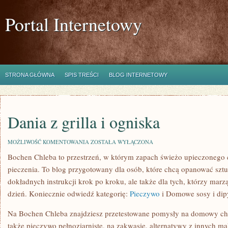
Portal Internetowy
STRONA GŁÓWNA
SPIS TREŚCI
BLOG INTERNETOWY
Dania z grilla i ogniska
DANIA
MOŻLIWOŚĆ KOMENTOWANIA
ZOSTAŁA WYŁĄCZONA
Z
Bochen Chleba to przestrzeń, w którym zapach świeżo upieczonego ch
GRILLA
I
pieczenia. To blog przygotowany dla osób, które chcą opanować szt
OGNISKA
dokładnych instrukcji krok po kroku, ale także dla tych, którzy marz
dzień. Koniecznie odwiedź kategorię:
Pieczywo
i Domowe sosy i dip
Na Bochen Chleba znajdziesz przetestowane pomysły na domowy chleb
także pieczywo pełnoziarniste, na zakwasie, alternatywy z innych m