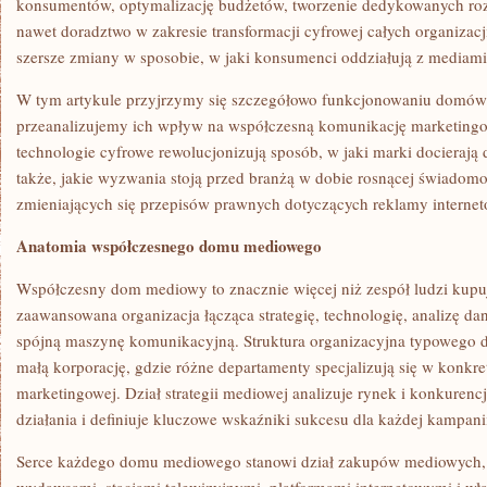
konsumentów, optymalizację budżetów, tworzenie dedykowanych roz
nawet doradztwo w zakresie transformacji cyfrowej całych organizacj
szersze zmiany w sposobie, w jaki konsumenci oddziałują z mediami
W tym artykule przyjrzymy się szczegółowo funkcjonowaniu domów
przeanalizujemy ich wpływ na współczesną komunikację marketingo
technologie cyfrowe rewolucjonizują sposób, w jaki marki docierają
także, jakie wyzwania stoją przed branżą w dobie rosnącej świadom
zmieniających się przepisów prawnych dotyczących reklamy internet
Anatomia współczesnego domu mediowego
Współczesny dom mediowy to znacznie więcej niż zespół ludzi kupu
zaawansowana organizacja łącząca strategię, technologię, analizę da
spójną maszynę komunikacyjną. Struktura organizacyjna typoweg
małą korporację, gdzie różne departamenty specjalizują się w konkr
marketingowej. Dział strategii mediowej analizuje rynek i konkurenc
działania i definiuje kluczowe wskaźniki sukcesu dla każdej kampani
Serce każdego domu mediowego stanowi dział zakupów mediowych, 