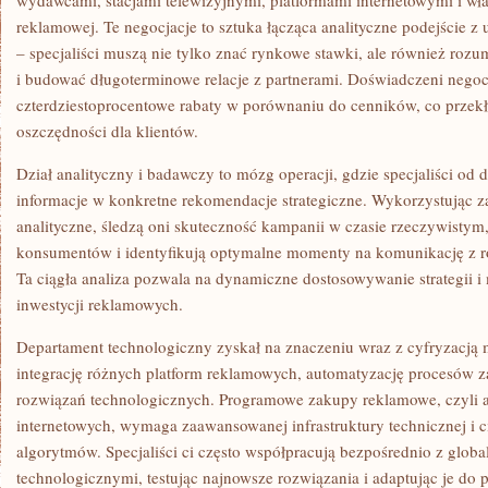
wydawcami, stacjami telewizyjnymi, platformami internetowymi i właś
reklamowej. Te negocjacje to sztuka łącząca analityczne podejście 
– specjaliści muszą nie tylko znać rynkowe stawki, ale również ro
i budować długoterminowe relacje z partnerami. Doświadczeni negoc
czterdziestoprocentowe rabaty w porównaniu do cenników, co przekł
oszczędności dla klientów.
Dział analityczny i badawczy to mózg operacji, gdzie specjaliści od 
informacje w konkretne rekomendacje strategiczne. Wykorzystując 
analityczne, śledzą oni skuteczność kampanii w czasie rzeczywistym
konsumentów i identyfikują optymalne momenty na komunikację z 
Ta ciągła analiza pozwala na dynamiczne dostosowywanie strategii i
inwestycji reklamowych.
Departament technologiczny zyskał na znaczeniu wraz z cyfryzacją
integrację różnych platform reklamowych, automatyzację procesów z
rozwiązań technologicznych. Programowe zakupy reklamowe, czyli 
internetowych, wymaga zaawansowanej infrastruktury technicznej i 
algorytmów. Specjaliści ci często współpracują bezpośrednio z glob
technologicznymi, testując najnowsze rozwiązania i adaptując je do 