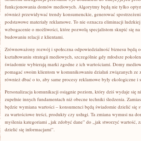
funkcjonowania domów mediowych. Algorytmy będą nie tylko optym
również przewidywać trendy konsumenckie, generować spostrzeżenia 
podstawowe materiały reklamowe. To nie oznacza eliminacji ludzkiej k
wzbogacenie o możliwości, które pozwolą specjalistom skupić się na
budowaniu relacji z klientami.
Zrównoważony rozwój i społeczna odpowiedzialność biznesu będą o
kształtowaniu strategii mediowych, szczególnie gdy młodsze pokole
świadomie wybierają marki zgodne z ich wartościami. Domy mediowe
pomagać swoim klientom w komunikowaniu działań związanych ze
również dbać o to, aby same procesy reklamowe były ekologiczne i 
Personalizacja komunikacji osiągnie poziom, który dziś wydaje się n
zupełnie innych fundamentach niż obecne techniki śledzenia. Zamiast
będzie wymiana wartości – konsumenci będą świadomie dzielić się 
za wartościowe treści, produkty czy usługi. Ta zmiana wymusi na d
myślenia kategoriami „jak zdobyć dane” do „jak stworzyć wartość, 
dzielić się informacjami”.