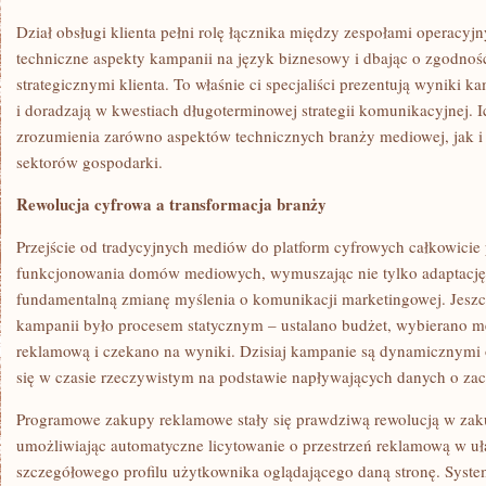
Dział obsługi klienta pełni rolę łącznika między zespołami operacy
techniczne aspekty kampanii na język biznesowy i dbając o zgodność
strategicznymi klienta. To właśnie ci specjaliści prezentują wyniki 
i doradzają w kwestiach długoterminowej strategii komunikacyjnej.
zrozumienia zarówno aspektów technicznych branży mediowej, jak i 
sektorów gospodarki.
Rewolucja cyfrowa a transformacja branży
Przejście od tradycyjnych mediów do platform cyfrowych całkowicie
funkcjonowania domów mediowych, wymuszając nie tylko adaptację 
fundamentalną zmianę myślenia o komunikacji marketingowej. Jesz
kampanii było procesem statycznym – ustalano budżet, wybierano m
reklamową i czekano na wyniki. Dzisiaj kampanie są dynamicznymi 
się w czasie rzeczywistym na podstawie napływających danych o z
Programowe zakupy reklamowe stały się prawdziwą rewolucją w zak
umożliwiając automatyczne licytowanie o przestrzeń reklamową w 
szczegółowego profilu użytkownika oglądającego daną stronę. System