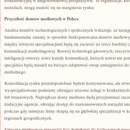
konkurencyjną w długoterminowej perspektywie. Te organizacje, któ
metodach, mogą znaleźć się na marginesie rynku.
Przyszłość domów mediowych w Polsce
Analiza trendów technologicznych i społecznych wskazuje, że następ
fundamentalne zmiany w sposobie funkcjonowania domów mediowych
między różnymi specjalizacjami będą się zacierać na rzecz bardziej 
komunikacji marketingowej. Rozwój technologii głosowych, rzeczywis
inteligencji otworzy nowe kanały komunikacji, których nawet nie pot
specjaliści będą musieli na bieżąco adaptować swoje umiejętności do
medialnego.
Konsolidacja rynku prawdopodobnie będzie kontynuowana, ale równ
wyspecjalizowane podmioty oferujące niszowe usługi w konkretnych
lub branżowych. Największe domy mediowe będą przypominać raczej
tradycyjne agencje, oferując dostęp do zaawansowanych narzędzi anal
podczas gdy mniejsze firmy skupią się na głębokiej specjalizacji w 
regionach geograficznych.
Sztuczna inteligencja przestanie być dodatkiem do tradycyjnych proc