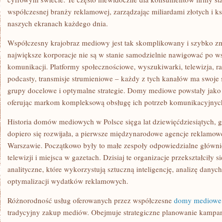
współczesnej branży reklamowej, zarządzając miliardami złotych i ks
naszych ekranach każdego dnia.
Współczesny krajobraz mediowy jest tak skomplikowany i szybko zmi
największe korporacje nie są w stanie samodzielnie nawigować po w
komunikacji. Platformy społecznościowe, wyszukiwarki, telewizja, ra
podcasty, transmisje strumieniowe – każdy z tych kanałów ma swoje 
grupy docelowe i optymalne strategie. Domy mediowe powstały jako
oferując markom kompleksową obsługę ich potrzeb komunikacyjnyc
Historia domów mediowych w Polsce sięga lat dziewięćdziesiątych,
dopiero się rozwijała, a pierwsze międzynarodowe agencje reklamow
Warszawie. Początkowo były to małe zespoły odpowiedzialne główn
telewizji i miejsca w gazetach. Dzisiaj te organizacje przekształciły
analityczne, które wykorzystują sztuczną inteligencję, analizę dany
optymalizacji wydatków reklamowych.
Różnorodność usług oferowanych przez współczesne
domy mediowe
tradycyjny zakup mediów. Obejmuje strategiczne planowanie kampan