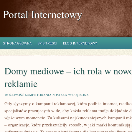
Portal Internetowy
STRONA GŁÓWNA
SPIS TREŚCI
BLOG INTERNETOWY
Domy mediowe – ich rola w nowo
reklamie
DOMY
MOŻLIWOŚĆ KOMENTOWANIA
ZOSTAŁA WYŁĄCZONA
MEDIOWE
Gdy słyszymy o kampanii reklamowej, która podbija internet, rzadk
–
ICH
specjalistów pracujących w tle, aby każda reklama trafiła dokładnie
ROLA
W
właściwym momencie. Za kulisami najskuteczniejszych kampanii r
NOWOCZESNEJ
– organizacje, które przekształciły sposób, w jaki marki komunikują 
REKLAMIE
cyfrowym świecie. Te często niewidoczne dla konsumentów firmy st