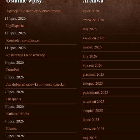
Ostatnie wpisy
Archiwa
Agencje i Pośrednicy Nieruchomości
lipiec 2026
13 lipca, 2026
czerwiec 2026
LigiEsportu
maj 2026
12 lipca, 2026
kwiecień 2026
Kontrole i compliance
marzec 2026
11 lipca, 2026
Restauracja i Konserwacja
luty 2026
9 lipca, 2026
styczeń 2026
DomPol
grudzień 2025
8 lipca, 2026
listopad 2025
Jak dobierać zabawki do wieku dziecka
7 lipca, 2026
październik 2025
Hiszpania
wrzesień 2025
6 lipca, 2026
sierpień 2025
Kultura i Mafia
lipiec 2025
4 lipca, 2026
Fitness
czerwiec 2025
3 lipca, 2026
maj 2025