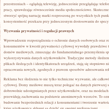
przestrzeniach – oglądają telewizję, jednocześnie przeglądając telefo
pracy, sprawdzając równocześnie media społecznościowe. Skuteczn
stworzyć spójną narrację marki rozproszoną po wszystkich tych punk
konsystentność przekazu przy jednoczesnym dostosowaniu do specy
Wyzwania prywatności i regulacji prawnych
Wprowadzenie rozporządzenia o ochronie danych osobowych oraz r
konsumentów w kwestii prywatności cyfrowej wywołały prawdziwe tr
domów mediowych, zmuszając do fundamentalnego przemyślenia spo
wykorzystywania danych użytkowników. Tradycyjne metody śledzen
plikach śledzących i identyfikatorach urządzeń, stają się stopniowo
opracowania nowych, zgodnych z prawem sposobów adresowania re
Reklama bez śledzenia to nie tylko techniczne wyzwanie, ale całkowi
cyfrowej. Domy mediowe muszą teraz polegać na danych pierwszej st
dobrowolnie udostępnianych przez użytkowników, oraz na modelach
przewidują zachowania na podstawie anonimowych wzorców. To ozn
budowanie bezpośrednich relacji z konsumentami i tworzenie wartośc
które użytkownicy skłonni są dzielić się swoimi preferencjami.