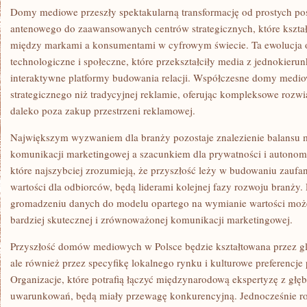
Domy mediowe przeszły spektakularną transformację od prostych p
antenowego do zaawansowanych centrów strategicznych, które kszta
między markami a konsumentami w cyfrowym świecie. Ta ewolucja o
technologiczne i społeczne, które przekształciły media z jednokie
interaktywne platformy budowania relacji. Współczesne domy mediow
strategicznego niż tradycyjnej reklamie, oferując kompleksowe rozw
daleko poza zakup przestrzeni reklamowej.
Największym wyzwaniem dla branży pozostaje znalezienie balansu 
komunikacji marketingowej a szacunkiem dla prywatności i autonom
które najszybciej zrozumieją, że przyszłość leży w budowaniu zaufan
wartości dla odbiorców, będą liderami kolejnej fazy rozwoju branży.
gromadzeniu danych do modelu opartego na wymianie wartości może
bardziej skutecznej i zrównoważonej komunikacji marketingowej.
Przyszłość domów mediowych w Polsce będzie kształtowana przez gl
ale również przez specyfikę lokalnego rynku i kulturowe preferencj
Organizacje, które potrafią łączyć międzynarodową ekspertyzę z gł
uwarunkowań, będą miały przewagę konkurencyjną. Jednocześnie ros