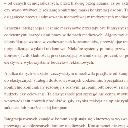
– od danych demograficznych, przez historię przeglądania, aż po aktu
czy warto wyświetlić reklamę konkretnej marki konkretnej osobie. T
osiągnięcie precyzji adresowania niemożliwej w tradycyjnych mediac
Sztuczna inteligencja i uczenie maszynowe przestały być futurystycz
codziennymi narzędziami pracy w domach mediowych. Algorytmy ana
identyfikując wzorce w zachowaniach konsumentów, przewidując tre
optymalizując wydatki reklamowe. Niektóre systemy potrafią przew
konwersji z dokładnością przekraczającą osiemdziesiąt procent, co p
efektywne wykorzystanie budżetów reklamowych.
Analiza danych w czasie rzeczywistym umożliwiła przejście od kam
do elastycznych strategii dostosowywanych codziennie. Specjaliści 
konkretne komunikaty rezonują z różnymi grupami odbiorców, i nat
budżety czy celowanie. Ta elastyczność jest szczególnie cenna w sy
wprowadzaniu nowych produktów, gdy szybka reakcja na opinie r
sukcesie lub porażce całej kampanii.
Integracja różnych kanałów komunikacji stała się kluczowym wyzwa
przewagą współczesnych domów mediowych. Konsumenci nie żyją 