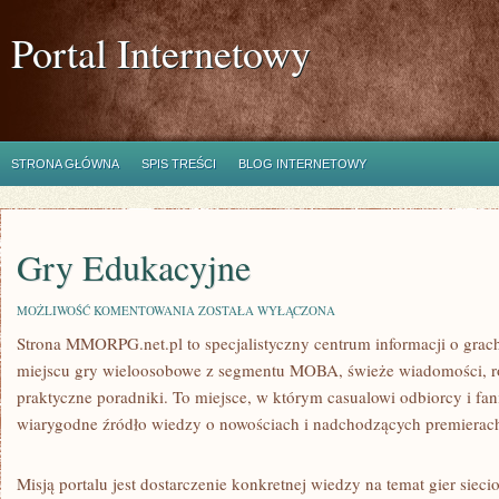
Portal Internetowy
STRONA GŁÓWNA
SPIS TREŚCI
BLOG INTERNETOWY
Gry Edukacyjne
GRY
MOŻLIWOŚĆ KOMENTOWANIA
ZOSTAŁA WYŁĄCZONA
EDUKACYJNE
Strona MMORPG.net.pl to specjalistyczny centrum informacji o gra
miejscu gry wieloosobowe z segmentu MOBA, świeże wiadomości, r
praktyczne poradniki. To miejsce, w którym casualowi odbiorcy i fan
wiarygodne źródło wiedzy o nowościach i nadchodzących premierac
Misją portalu jest dostarczenie konkretnej wiedzy na temat gier siec