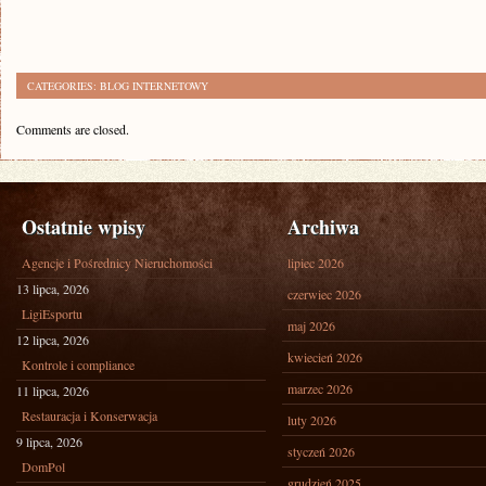
CATEGORIES:
BLOG INTERNETOWY
Comments are closed.
Ostatnie wpisy
Archiwa
Agencje i Pośrednicy Nieruchomości
lipiec 2026
13 lipca, 2026
czerwiec 2026
LigiEsportu
maj 2026
12 lipca, 2026
kwiecień 2026
Kontrole i compliance
marzec 2026
11 lipca, 2026
Restauracja i Konserwacja
luty 2026
9 lipca, 2026
styczeń 2026
DomPol
grudzień 2025