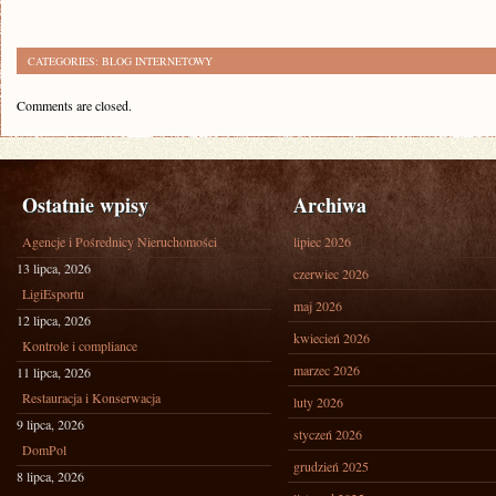
CATEGORIES:
BLOG INTERNETOWY
Comments are closed.
Ostatnie wpisy
Archiwa
Agencje i Pośrednicy Nieruchomości
lipiec 2026
13 lipca, 2026
czerwiec 2026
LigiEsportu
maj 2026
12 lipca, 2026
kwiecień 2026
Kontrole i compliance
marzec 2026
11 lipca, 2026
Restauracja i Konserwacja
luty 2026
9 lipca, 2026
styczeń 2026
DomPol
grudzień 2025
8 lipca, 2026