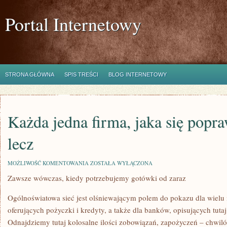
Portal Internetowy
STRONA GŁÓWNA
SPIS TREŚCI
BLOG INTERNETOWY
Każda jedna firma, jaka się popr
lecz
KAŻDA
MOŻLIWOŚĆ KOMENTOWANIA
ZOSTAŁA WYŁĄCZONA
JEDNA
Zawsze wówczas, kiedy potrzebujemy gotówki od zaraz
FIRMA,
JAKA
SIĘ
Ogólnoświatowa sieć jest olśniewającym polem do pokazu dla wielu i
POPRAWNIE
EWOLUUJE,
oferujących pożyczki i kredyty, a także dla banków, opisujących tutaj
LECZ
Odnajdziemy tutaj kolosalne ilości zobowiązań, zapożyczeń – chwil