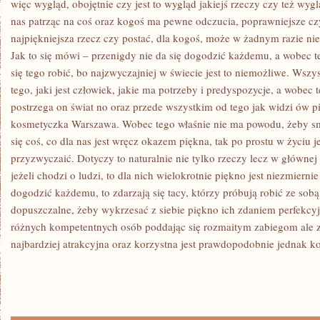
więc wygląd, obojętnie czy jest to wygląd jakiejś rzeczy czy też wy
nas patrząc na coś oraz kogoś ma pewne odczucia, poprawniejsze cz
najpiękniejsza rzecz czy postać, dla kogoś, może w żadnym razie ni
Jak to się mówi – przenigdy nie da się dogodzić każdemu, a wobec t
się tego robić, bo najzwyczajniej w świecie jest to niemożliwe. Wsz
tego, jaki jest człowiek, jakie ma potrzeby i predyspozycje, a wobec 
postrzega on świat no oraz przede wszystkim od tego jak widzi ów p
kosmetyczka Warszawa. Wobec tego właśnie nie ma powodu, żeby sm
się coś, co dla nas jest wręcz okazem piękna, tak po prostu w życiu je
przyzwyczaić. Dotyczy to naturalnie nie tylko rzeczy lecz w głównej 
jeżeli chodzi o ludzi, to dla nich wielokrotnie piękno jest niezmiern
dogodzić każdemu, to zdarzają się tacy, którzy próbują robić ze sob
dopuszczalne, żeby wykrzesać z siebie piękno ich zdaniem perfekcyj
różnych kompetentnych osób poddając się rozmaitym zabiegom ale z
najbardziej atrakcyjna oraz korzystna jest prawdopodobnie jednak k