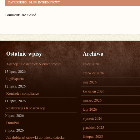
CATEGORIES:
BLOG INTERNETOWY
Comments are closed.
Ostatnie wpisy
Archiwa
Agencje i Pośrednicy Nieruchomości
lipiec 2026
13 lipca, 2026
czerwiec 2026
LigiEsportu
maj 2026
12 lipca, 2026
kwiecień 2026
Kontrole i compliance
marzec 2026
11 lipca, 2026
Restauracja i Konserwacja
luty 2026
9 lipca, 2026
styczeń 2026
DomPol
grudzień 2025
8 lipca, 2026
listopad 2025
Jak dobierać zabawki do wieku dziecka