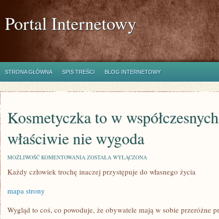
Portal Internetowy
STRONA GŁÓWNA
SPIS TREŚCI
BLOG INTERNETOWY
Kosmetyczka to w współczesnych
właściwie nie wygoda
KOSMETYCZKA
MOŻLIWOŚĆ KOMENTOWANIA
ZOSTAŁA WYŁĄCZONA
TO
Każdy człowiek trochę inaczej przystępuje do własnego życia
W
WSPÓŁCZESNYCH
CZASACH
mapa strony
WŁAŚCIWIE
NIE
WYGODA
Wygląd to coś, co powoduje, że obywatele mają w sobie przeróżne p