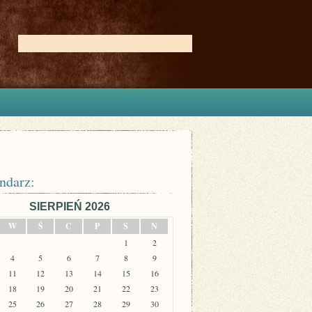
ndarz:
SIERPIEŃ 2026
W
Ś
C
P
S
N
1
2
4
5
6
7
8
9
11
12
13
14
15
16
18
19
20
21
22
23
25
26
27
28
29
30