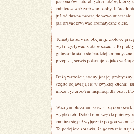
pasjonatów naturalnych smaków, którzy 
zainteresować zarówno osoby, które dopi
już od dawna tworzą domowe mieszanki.
jak przygotowywać aromatyczne oleje.
Tematyka serwisu obejmuje ziołowe przep
wykorzystywać zioła w sosach. To prakty
gotowanie stało się bardziej aromatyczne
przepisu, serwis pokazuje je jako ważną 
Dużą wartością strony jest jej praktyczn
często pojawiają się w zwykłej kuchni: j
może być źródłem inspiracji dla osób, kt
Ważnym obszarem serwisu są domowe ko
wypiekach. Dzięki nim zwykłe potrawy na
zamiast sięgać wyłącznie po gotowe mie
To podejście sprawia, że gotowanie staje s