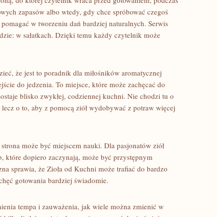
roną, do której czytelnik wraca przed gotowaniem, podczas
owych zapasów albo wtedy, gdy chce spróbować czegoś
e pomagać w tworzeniu dań bardziej naturalnych. Serwis
dzie: w sałatkach. Dzięki temu każdy czytelnik może
ieć, że jest to poradnik dla miłośników aromatycznej
ejście do jedzenia. To miejsce, które może zachęcać do
staje blisko zwykłej, codziennej kuchni. Nie chodzi tu o
i, lecz o to, aby z pomocą ziół wydobywać z potraw więcej
trona może być miejscem nauki. Dla pasjonatów ziół
b, które dopiero zaczynają, może być przystępnym
a sprawia, że Zioła od Kuchni może trafiać do bardzo
 chęć gotowania bardziej świadomie.
ienia tempa i zauważenia, jak wiele można zmienić w