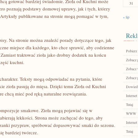
chcą gotować bardziej świadomie. Zioła od Kuchni może
31
ero poznają podstawy domowej uprawy, jak i tych, którzy
 Artykuły publikowane na stronie mogą pomagać w tym,
« lip
Rekl
isy. Na stronie można znaleźć porady dotyczące tego, jak
czne miejsce dla każdego, kto chce sprawić, aby codzienne
Pobierz 
. Zamiast traktować zioła jako drobny dodatek na końcu
Zobacz p
część kuchni.
Zobacz 
Zobacz p
y charakter. Teksty mogą odpowiadać na pytania, które
akie zioła pasują do mięsa. Dzięki temu Zioła od Kuchni
Dowiedz 
óre chcą mieć pod ręką naturalne rozwiązania.
Internet
Tutaj
mpozycje smakowe. Zioła mogą pojawiać się w
WWW
bierają lekkości. Strona może zachęcać do tego, aby
Internet
szanki przypraw, spróbować dopasowywać smaki do sezonu.
Tutaj
ię bardziej twórcze.