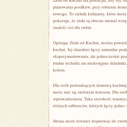
Zioła od Kuchni ma potencjał, aby być st
planowania posiłków, przy robieniu dom
nowego. To zielnik kulinarny, które moż
pokazuje, że zioła są obecne niemal wszę
znaleźć coś dla siebie.
Opisując Zioła od Kuchni, można powiedz
kuchni. Jej charakter łączy naturalne pod
eksperymentowania, ale jednocześnie pozo
trudne techniki ani niedostępne składnik
koloru.
Dla osób prowadzących domową kuchnię s
może stać się zielonym notesem. Dla osó
wprowadzeniem. Taka szerokość tematyczn
różnych odbiorców, których łączy jedno:
Strona może również inspirować do zwoln