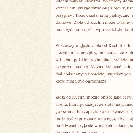
kuchni małymi krokami. Wystarczy dodać
koperkiem, przygotować olej ziołowy, u
przypraw. Takie działania są praktyczne, a
domowe. Zioła od Kuchni może właśnie d
musi być nudna, jeśli wprowadzi się do ni
W szerszym ujęciu Zioła od Kuchni to b
łączyć proste przepisy, pokazując, że zi
w kuchni polskiej, regionalnej, śródziem
eksperymentalnej. Można dodawać je do p
dań codziennych i bardziej wyjątkowych. D
które mogą być ogrodnicze.
Zioła od Kuchni można opisać jako serwi
strona, która pokazuje, że zioła mają zna
gotowania. Ich zapach, kolor i świeżość s
może być zaproszeniem do tego, aby spojr
możliwości kryje się w małych listkach,
domowych kompozycjach.