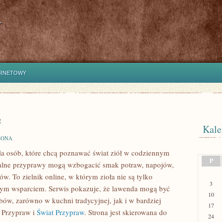
y
ERNETOWY
e
Kale
ZONA
dla osób, które chcą poznawać świat ziół w codziennym
P
turalne przyprawy mogą wzbogacić smak potraw, napojów,
. To zielnik online, w którym zioła nie są tylko
3
nnym wsparciem. Serwis pokazuje, że lawenda mogą być
10
ów, zarówno w kuchni tradycyjnej, jak i w bardziej
17
 Przypraw i
Świat Przypraw
. Strona jest skierowana do
24