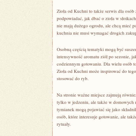
Zioła od Kuchni to także serwis dla os
podpowiadać, jak dbać o zioła w słoikach
nie mają dużego ogrodu, ale chcą mieć po
kuchnia nie musi wymagać drogich zaku
Osobną częścią tematyki mogą być suszen
intensywność aromatu ziół po sezonie, ja
codziennym gotowaniu. Dla wielu osób to
Zioła od Kuchni może inspirować do tego
stosować do ryb.
Na stronie ważne miejsce zajmują równi
tylko w jedzeniu, ale także w domowych r
tymianek mogą pojawiać się jako składnik
osób, które interesuje gotowanie, ale t
rytuały.