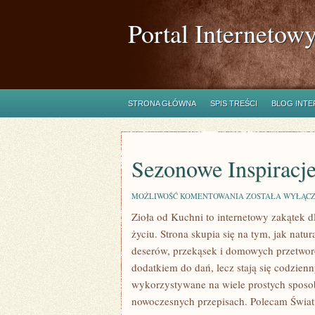
Portal Internetow
STRONA GŁÓWNA
SPIS TREŚCI
BLOG INT
Sezonowe Inspiracj
SEZONOWE
MOŻLIWOŚĆ KOMENTOWANIA
ZOSTAŁA WYŁĄC
INSPIRACJE
Zioła od Kuchni to internetowy zakątek 
życiu. Strona skupia się na tym, jak na
deserów, przekąsek i domowych przetworów
dodatkiem do dań, lecz stają się codzie
wykorzystywane na wiele prostych sposob
nowoczesnych przepisach. Polecam Świat