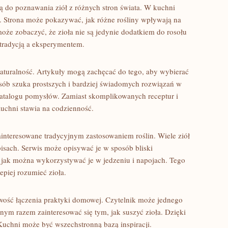
ą do poznawania ziół z różnych stron świata. W kuchni
. Strona może pokazywać, jak różne rośliny wpływają na
może zobaczyć, że zioła nie są jedynie dodatkiem do rosołu
tradycją a eksperymentem.
naturalność. Artykuły mogą zachęcać do tego, aby wybierać
osób szuka prostszych i bardziej świadomych rozwiązań w
 katalogu pomysłów. Zamiast skomplikowanych receptur i
uchni stawia na codzienność.
interesowane tradycyjnym zastosowaniem roślin. Wiele ziół
isach. Serwis może opisywać je w sposób bliski
jak można wykorzystywać je w jedzeniu i napojach. Tego
lepiej rozumieć zioła.
wość łączenia praktyki domowej. Czytelnik może jednego
nnym razem zainteresować się tym, jak suszyć zioła. Dzięki
uchni może być wszechstronną bazą inspiracji.