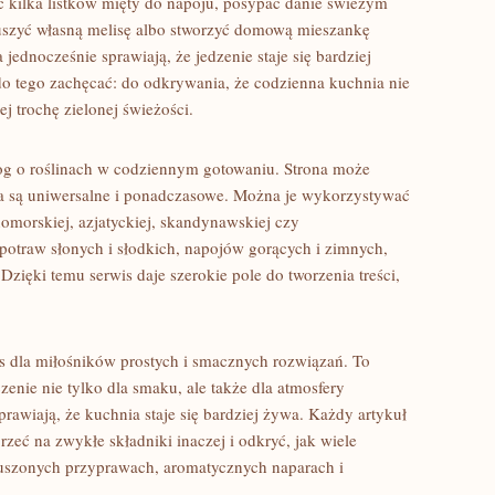
 kilka listków mięty do napoju, posypać danie świeżym
suszyć własną melisę albo stworzyć domową mieszankę
 jednocześnie sprawiają, że jedzenie staje się bardziej
o tego zachęcać: do odkrywania, że codzienna kuchnia nie
ej trochę zielonej świeżości.
log o roślinach w codziennym gotowaniu. Strona może
oła są uniwersalne i ponadczasowe. Można je wykorzystywać
nomorskiej, azjatyckiej, skandynawskiej czy
otraw słonych i słodkich, napojów gorących i zimnych,
zięki temu serwis daje szerokie pole do tworzenia treści,
s dla miłośników prostych i smacznych rozwiązań. To
czenie nie tylko dla smaku, ale także dla atmosfery
prawiają, że kuchnia staje się bardziej żywa. Każdy artykuł
zeć na zwykłe składniki inaczej i odkryć, jak wiele
 suszonych przyprawach, aromatycznych naparach i