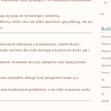
31
« lip
ją się pasja do technologii z praktyką.
biorcy, który chce nie tylko sprawdzić specyfikację, ale też
cy.
Rekl
Przeczyt
rawdzonych informacji o komputerach, notebookach i
Więcej n
ały zarówno dla osób stawiających pierwsze kroki, jak i
Więcej i
Dowiedz 
jmować świadome decyzje zakupowe oraz lepiej poznać
Sprawdź
Serwis
ziom artykułów, dlatego testy przygotowywane są z
Tu
.
Internet
nie konkretnych problemów, a nie tylko kopiować suche
Tu
HTTP