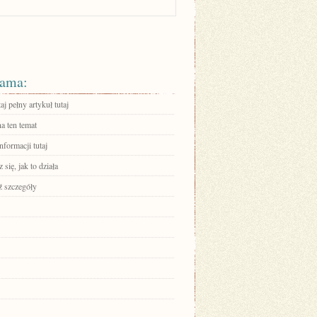
ama:
aj pełny artykuł tutaj
a ten temat
nformacji tutaj
się, jak to działa
 szczegóły