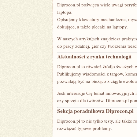
Diprocon.pl poświęca wiele uwagi peryfe
laptopa.
Opisujemy klawiatury mechaniczne, myszk
dokujące, a także plecaki na laptopy.
W naszych artykułach znajdziesz praktyc
do pracy zdalnej, gier czy tworzenia treści
Aktualności z rynku technologii
Diprocon.pl to również źródło świeżych 
Publikujemy wiadomości z targów, komenta
pozwalają być na bieżąco z ciągle ewolu
Jeśli interesuje Cię temat innowacyjnyc
czy sprzętu dla twórców, Diprocon.pl po
Sekcja poradnikowa Diprocon.pl
Diprocon.pl to nie tylko testy, ale także
rozwiązać typowe problemy.