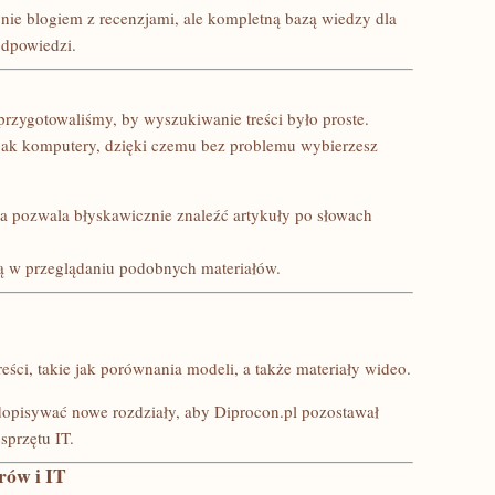
dynie blogiem z recenzjami, ale kompletną bazą wiedzy dla
odpowiedzi.
przygotowaliśmy, by wyszukiwanie treści było proste.
h jak komputery, dzięki czemu bez problemu wybierzesz
óra pozwala błyskawicznie znaleźć artykuły po słowach
ą w przeglądaniu podobnych materiałów.
ści, takie jak porównania modeli, a także materiały wideo.
opisywać nowe rozdziały, aby Diprocon.pl pozostawał
przętu IT.
rów i IT