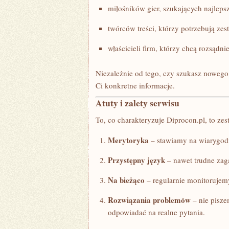
miłośników gier, szukających najlepsz
twórców treści, którzy potrzebują ze
właścicieli firm, którzy chcą rozsądni
Niezależnie od tego, czy szukasz nowego 
Ci konkretne informacje.
Atuty i zalety serwisu
To, co charakteryzuje Diprocon.pl, to ze
Merytoryka
– stawiamy na wiarygodn
Przystępny język
– nawet trudne zaga
Na bieżąco
– regularnie monitorujem
Rozwiązania problemów
– nie pisze
odpowiadać na realne pytania.