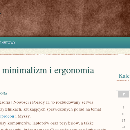
y
ERNETOWY
 minimalizm i ergonomia
Kale
ZONA
P
soria | Nowości i Porady IT to rozbudowany serwis
3
 czytelnikach, szukających sprawdzonych porad na temat
10
iprocon
i Myszy.
17
isy komputerów, laptopów oraz peryferiów, a także
24
zne wskazówki, które pomogą Ci w codziennym użytkowaniu