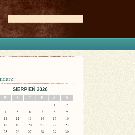
ndarz:
SIERPIEŃ 2026
W
Ś
C
P
S
N
1
2
4
5
6
7
8
9
11
12
13
14
15
16
18
19
20
21
22
23
25
26
27
28
29
30