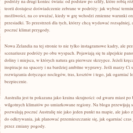
podróży na drugi koniec świata: od podstaw po szlify, które robią ró
teorii dostajesz doświadczenie zebrane w podróży: jak wybrać termin
możliwości, na co uważać, kiedy w grę wchodzi zmienne warunki ora
przesiadki. To przestrzeń dla tych, którzy chcą wydawać rozsądniej, a
poczuć klimat przygody.
Nowa Zelandia na tej stronie to nie tylko instagramowe kadry, ale p
scenariusze podróży po obu wyspach. Pojawiają się tu alpejskie panor
doliny i miejsca, w których natura gra pierwsze skrzypce. Jeżeli krę
inspiracje na spacery i na bardziej ambitne wyprawy. Jeśli marzy Ci 
rozwiązania dotyczące noclegów, tras, kosztów i tego, jak ogarniać l
bezpiecznie.
Australia jest tu pokazana jako kraina skrajności: od gwaru miast po 
wilgotnych klimatów po umiarkowane regiony. Na blogu przewijają si
pozwalają poczuć Australię nie jako jeden punkt na mapie, ale jako zb
do odkrywania, jak planować przemieszczanie się, jak ogarniać czas j
przez zmiany pogody.