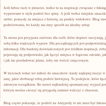
Jeśli lubisz ruch w plenerze, trafisz tu na inspiracje związane z hiki
wyprawami w stylu podróż bez spiny. A jeśli wolisz miejskie smaczki
siebie: pomysły na miejsca z historią, na punkty widokowe. Blog sta
podróżowania, bo każdy ma inny sposób na idealny urlop.
Ta strona jest przyjazna zarówno dla osób, które dopiero zaczynają, j
sobą kilka większych wypraw. Dla początkujących jest podpowiedzią,
informacji. Dla bardziej doświadczonych jest źródłem inspiracji, żeb
pojawiają się podpowiedzi, jak łączyć miejsca w logiczne odcinki, j
i jak nie przeładować planu, żeby nie wrócić zmęczonym.
W treściach widać też miłość do smaczków: kiedy najlepiej ruszyć w
aurę, jakie drobiazgi robią podróż łatwiejszą. To podejście, które łą
zdrowym rozsądkiem. Bo nawet najbardziej spontaniczny wyjazd pot
którym można cieszyć się przygodą zamiast walczyć z chaosem.
Blog często pokazuje, że podróż na Antypody to nie musi być luksu