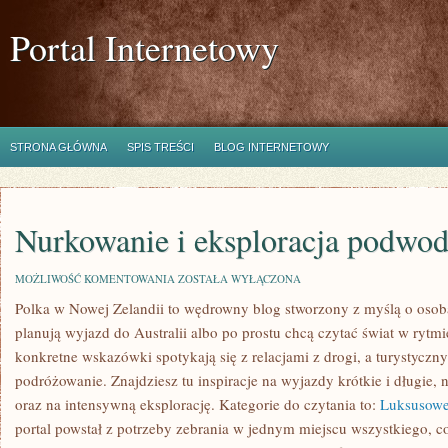
Portal Internetowy
STRONA GŁÓWNA
SPIS TREŚCI
BLOG INTERNETOWY
Nurkowanie i eksploracja podwo
NURKOWANIE
MOŻLIWOŚĆ KOMENTOWANIA
ZOSTAŁA WYŁĄCZONA
I
Polka w Nowej Zelandii to wędrowny blog stworzony z myślą o osoba
EKSPLORACJA
PODWODNA
planują wyjazd do Australii albo po prostu chcą czytać świat w rytmi
konkretne wskazówki spotykają się z relacjami z drogi, a turystycz
podróżowanie. Znajdziesz tu inspiracje na wyjazdy krótkie i długie, 
oraz na intensywną eksplorację. Kategorie do czytania to:
Luksusowe
portal powstał z potrzeby zebrania w jednym miejscu wszystkiego, 