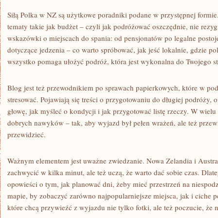
Siłą Polka w NZ są użytkowe poradniki podane w przystępnej formie.
tematy takie jak budżet – czyli jak podróżować oszczędnie, nie rezygn
wskazówki o miejscach do spania: od pensjonatów po legalne postoj
dotyczące jedzenia – co warto spróbować, jak jeść lokalnie, gdzie po
wszystko pomaga ułożyć podróż, która jest wykonalna do Twojego st
Blog jest też przewodnikiem po sprawach papierkowych, które w pod
stresować. Pojawiają się treści o przygotowaniu do długiej podróży, 
głowę, jak myśleć o kondycji i jak przygotować listę rzeczy. W wielu 
dobrych nawyków – tak, aby wyjazd był pełen wrażeń, ale też przew
przewidzieć.
Ważnym elementem jest uważne zwiedzanie. Nowa Zelandia i Australia
zachwycić w kilka minut, ale też uczą, że warto dać sobie czas. Dlat
opowieści o tym, jak planować dni, żeby mieć przestrzeń na niespod
mapie, by zobaczyć zarówno najpopularniejsze miejsca, jak i ciche pe
które chcą przywieźć z wyjazdu nie tylko fotki, ale też poczucie, że