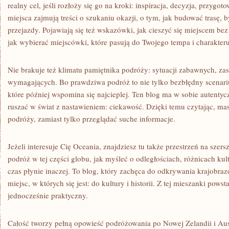
realny cel, jeśli rozłoży się go na kroki: inspiracja, decyzja, przygo
miejsca zajmują treści o szukaniu okazji, o tym, jak budować trasę, b
przejazdy. Pojawiają się też wskazówki, jak cieszyć się miejscem bez
jak wybierać miejscówki, które pasują do Twojego tempa i charakteru
Nie brakuje też klimatu pamiętnika podróży: sytuacji zabawnych, z
wymagających. Bo prawdziwa podróż to nie tylko bezbłędny scenariu
które później wspomina się najcieplej. Ten blog ma w sobie autentyc
ruszać w świat z nastawieniem: ciekawość. Dzięki temu czytając, ma
podróży, zamiast tylko przeglądać suche informacje.
Jeżeli interesuje Cię Oceania, znajdziesz tu także przestrzeń na szers
podróż w tej części globu, jak myśleć o odległościach, różnicach kul
czas płynie inaczej. To blog, który zachęca do odkrywania krajobra
miejsc, w których się jest: do kultury i historii. Z tej mieszanki powst
jednocześnie praktyczny.
Całość tworzy pełną opowieść podróżowania po Nowej Zelandii i Austr