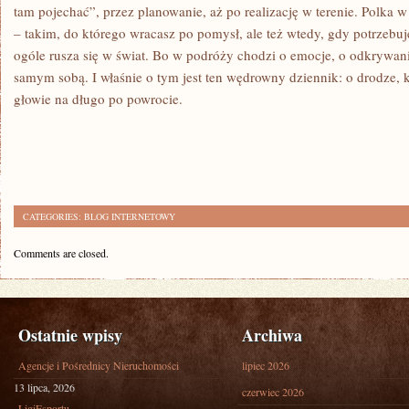
tam pojechać”, przez planowanie, aż po realizację w terenie. Polk
– takim, do którego wracasz po pomysł, ale też wtedy, gdy potrzebu
ogóle rusza się w świat. Bo w podróży chodzi o emocje, o odkrywanie
samym sobą. I właśnie o tym jest ten wędrowny dziennik: o drodze, k
głowie na długo po powrocie.
CATEGORIES:
BLOG INTERNETOWY
Comments are closed.
Ostatnie wpisy
Archiwa
Agencje i Pośrednicy Nieruchomości
lipiec 2026
13 lipca, 2026
czerwiec 2026
LigiEsportu