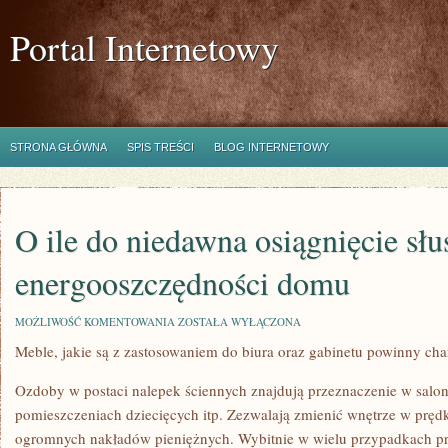
Portal Internetowy
STRONA GŁÓWNA
SPIS TREŚCI
BLOG INTERNETOWY
O ile do niedawna osiągnięcie słu
energooszczędności domu
O
MOŻLIWOŚĆ KOMENTOWANIA
ZOSTAŁA WYŁĄCZONA
ILE
Meble, jakie są z zastosowaniem do biura oraz gabinetu powinny ch
DO
NIEDAWNA
OSIĄGNIĘCIE
Ozdoby w postaci nalepek ściennych znajdują przeznaczenie w salo
SŁUSZNEJ
ENERGOOSZCZĘDNOŚCI
pomieszczeniach dziecięcych itp. Zezwalają zmienić wnętrze w prę
DOMU
ogromnych nakładów pieniężnych. Wybitnie w wielu przypadkach pri