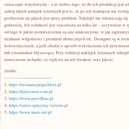
oznaczane winylowymi – a to wobec tego, że do ich produkcji jest u
zaletą takich nalepek ściennych jest to, że po ich usunięciu nie zostaj
pozbyciem się jakich jest spory problem. Naklejki nie odznaczają si
grubością. Ich solidność jest szacowana na kilka lat – oczywiście 
od tego w jakim pomieszczeniu są one umieszczone, w jak ogromny
działanie wilgotności i promieni słonecznych etc. Dostępne są w ró
kolorystycznych, a jeśli chodzi o sposób wykończenia ich przestrze
lub ewentualnie błyszcząca. Przy redukcji naklejek ściennych odnaj
nowoczesne techniki, co wpływa na ich trwałość oraz jakość.
źródło:
———————————
1.
https://restauracjaspichlerz.pl
2.
https://italsystem.com.pl
3.
https://www.parviflora.pl
4.
https://salon-optyczny-victoria.pl
5.
https://www.mars-net.pl