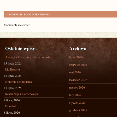
CATEGORIES:
BLOG INTERNETOWY
Comments are closed.
Ostatnie wpisy
Archiwa
Agencje i Pośrednicy Nieruchomości
lipiec 2026
13 lipca, 2026
czerwiec 2026
LigiEsportu
maj 2026
12 lipca, 2026
kwiecień 2026
Kontrole i compliance
marzec 2026
11 lipca, 2026
Restauracja i Konserwacja
luty 2026
9 lipca, 2026
styczeń 2026
DomPol
grudzień 2025
8 lipca, 2026