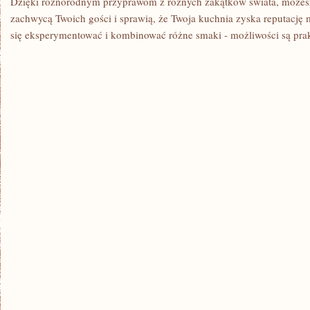
Dzięki różnorodnym przyprawom z ⁤różnych zakątków świata, możesz 
‌zachwycą Twoich gości i sprawią, że Twoja ⁢kuchnia zyska reputację m
się eksperymentować i kombinować różne⁣ smaki ​- możliwości ⁤są pra