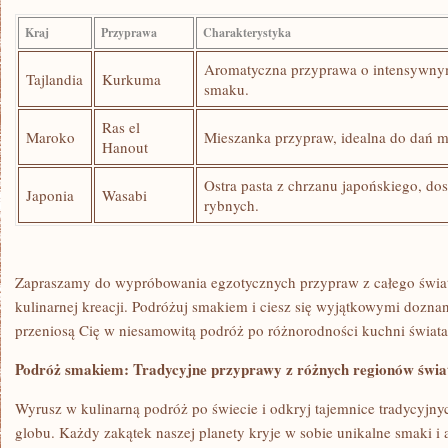
Kraj
Przyprawa
Charakterystyka
Aromatyczna przyprawa o‌ intensywn
Tajlandia
Kurkuma
⁣smaku.
Ras el
Maroko
Mieszanka przypraw, idealna do dań mi
Hanout
Ostra pasta z‍ chrzanu japońskiego, do
Japonia
Wasabi
rybnych.
Zapraszamy do wypróbowania‍ egzotycznych przypraw z ‍całego świa
kulinarnej kreacji. Podróżuj smakiem i ciesz ⁣się wyjątkowymi dozna
przeniosą​ Cię⁢ w niesamowitą podróż po różnorodności kuchni świata
Podróż smakiem: ‌Tradycyjne przyprawy ⁤z różnych regionów świa
Wyrusz w kulinarną‍ podróż ​po świecie i odkryj tajemnice ⁣tradycyjn
globu. Każdy‌ zakątek naszej planety kryje w⁤ sobie unikalne smaki i