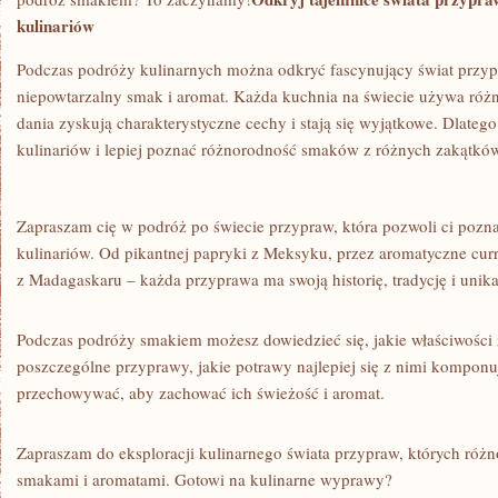
kulinariów
Podczas⁣ podróży kulinarnych można odkryć fascynujący świat przyp
niepowtarzalny ⁤smak⁣ i⁢ aromat.⁣ Każda kuchnia na świecie używa róż
‌dania ⁣zyskują charakterystyczne cechy⁤ i stają się wyjątkowe. Dlatego
kulinariów i lepiej poznać⁤ różnorodność smaków‌ z różnych zakątków 
Zapraszam ⁣cię w podróż po​ świecie ⁤przypraw, która ‍pozwoli ci poz
kulinariów. Od pikantnej papryki ‍z Meksyku, przez aromatyczne ‍curry
z Madagaskaru – każda przyprawa ma swoją⁢ historię, ​tradycję i unika
Podczas podróży smakiem możesz dowiedzieć ⁤się, jakie właściwości
poszczególne przyprawy, jakie​ potrawy najlepiej się z nimi komponują
przechowywać, aby zachować ich świeżość i​ aromat.
Zapraszam‍ do eksploracji kulinarnego świata przypraw, których róż
smakami i ⁤aromatami. Gotowi na kulinarne wyprawy?