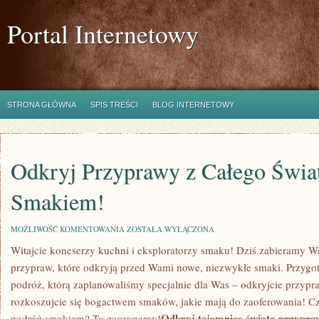
Portal Internetowy
STRONA GŁÓWNA
SPIS TREŚCI
BLOG INTERNETOWY
Odkryj Przyprawy z Całego Świa
Smakiem!
ODKRYJ
MOŻLIWOŚĆ KOMENTOWANIA
ZOSTAŁA WYŁĄCZONA
PRZYPRAWY
Witajcie koneserzy kuchni i ⁤eksploratorzy smaku! Dziś zabieramy W
Z
CAŁEGO
przypraw, które odkryją przed ‍Wami nowe,​ niezwykłe ⁤smaki. Przygot
ŚWIATA:
PODRÓŻ
podróż, którą zaplanowaliśmy specjalnie dla Was – odkryjcie przypraw
SMAKIEM!
rozkoszujcie się ⁣bogactwem smaków, ⁣jakie mają do zaoferowania! Czy
Odkryj tajemnice ⁢świata przypr
podróż smakiem? ‌To zaczynamy!