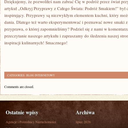
Dziękujemy, że pozwoliłeś nam ⁢zabrać Cię w podróż⁢ przez‌ świat pr
artykuł „Odkryj Przyprawy z Całego Świata: Podróż Smakiem!” był dl
inspirujący. Przyprawy są niezwykłym elementem kuchni, który moż
dania.⁢ Dlatego też warto eksperymentować i poznawać nowe smaki z 
przyprawa, o której zapomnieliśmy?⁢ Podziel się z nami w komentar
przeczytanie ⁣naszego artykułu i⁢ zapraszamy do śledzenia naszej stron
inspiracji‌ kulinarnych! ⁣Smacznego!
CATEGORIES:
BLOG INTERNETOWY
Comments are closed.
Ostatnie wpisy
Archiwa
Agencje i Pośrednicy Nieruchomości
lipiec 2026