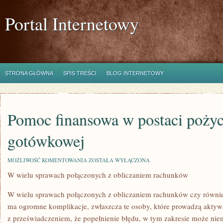
Portal Internetowy
STRONA GŁÓWNA
SPIS TREŚCI
BLOG INTERNETOWY
Pomoc finansowa w postaci pożyc
gotówkowej
POMOC
MOŻLIWOŚĆ KOMENTOWANIA
ZOSTAŁA WYŁĄCZONA
FINANSOWA
W wielu sprawach połączonych z obliczaniem rachunków
W
POSTACI
POŻYCZKI
W wielu sprawach połączonych z obliczaniem rachunków czy równie
GOTÓWKOWEJ
ma ogromne komplikacje, zwłaszcza te osoby, które prowadzą aktyw
z przeświadczeniem, że popełnienie błędu, w tym zakresie może niem