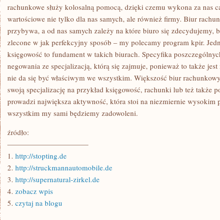
rachunkowe służy kolosalną pomocą, dzięki czemu wykona za nas całą
wartościowe nie tylko dla nas samych, ale również firmy. Biur rachu
przybywa, a od nas samych zależy na które biuro się zdecydujemy, 
zlecone w jak perfekcyjny sposób – my polecamy program kpir. Jedn
księgowość to fundament w takich biurach. Specyfika poszczególnych
negowania ze specjalizacją, którą się zajmuje, ponieważ to także jes
nie da się być właściwym we wszystkim. Większość biur rachunkow
swoją specjalizację na przykład księgowość, rachunki lub też także po
prowadzi największa aktywność, która stoi na niezmiernie wysokim 
wszystkim my sami będziemy zadowoleni.
źródło:
———————————
1.
http://stopting.de
2.
http://struckmannautomobile.de
3.
http://supernatural-zirkel.de
4.
zobacz wpis
5.
czytaj na blogu