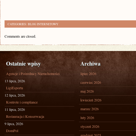
CATEGORIES:
BLOG INTERNETOWY
Comments are closed.
Ostatnie wpisy
Archiwa
Agencje i Pośrednicy Nieruchomości
lipiec 2026
13 lipca, 2026
czerwiec 2026
LigiEsportu
maj 2026
12 lipca, 2026
kwiecień 2026
Kontrole i compliance
marzec 2026
11 lipca, 2026
Restauracja i Konserwacja
luty 2026
9 lipca, 2026
styczeń 2026
DomPol
grudzień 2025