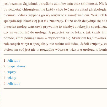
KOBIET.
jest bezmiar. Są jednak określone zamiłowania oraz skłonności. Nie 
JAKIM
by pozostać chirurgiem, nie każdy chce być na przykład ginekologi
SPOSOBEM
SIĘ
niemniej jednak wypada go wykonywać z zamiłowaniem. Wskutek te
OKAZUJE
specjalizacji lekarskiej jest tak znaczący. Dużo osób decyduje się na
przecież urolog warszawa prywatnie to niezbyt atrakcyjna specjaliza
czy nawet boi iść do urologa. A przecież jest to lekarz, jak każdy in
pomóc, która pomaga nam w wyleczeniu się. Skutkiem tego również 
zalecanych wizyt u specjalisty nie wolno odkładać. Jeżeli czujemy,
płciowym coś jest nie w porządku wówczas wizyta u urologa to koni
1.
felietony
2.
mapa strony
3.
wpisy
4.
teksty
5.
felietony