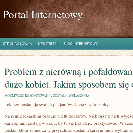
Portal Internetowy
STRONA GŁÓWNA
SPIS TREŚCI
BLOG INTERNETOWY
Problem z nierówną i pofałdowan
dużo kobiet. Jakim sposobem się 
PROBLEM
MOŻLIWOŚĆ KOMENTOWANIA
ZOSTAŁA WYŁĄCZONA
Z
Lekarze posiadają swoich pacjentów. Nieraz są to osoby
NIERÓWNĄ
I
POFAŁDOWANĄ
Na rynku lekarskim pracuje wielu doktorów. Niektórzy z nich wyjeżd
SKÓRĄ
UD
karierę, inni zostają w kraju, by tu się kształcić, praktykować. W cz
MA
postać, która zamierza w przyszłości zostać lekarzem musi wybrać sob
DUŻO