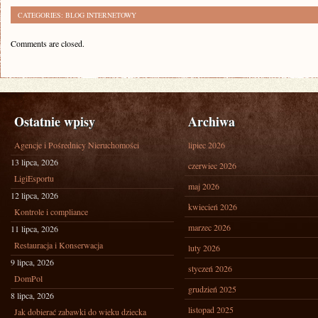
CATEGORIES:
BLOG INTERNETOWY
Comments are closed.
Ostatnie wpisy
Archiwa
Agencje i Pośrednicy Nieruchomości
lipiec 2026
13 lipca, 2026
czerwiec 2026
LigiEsportu
maj 2026
12 lipca, 2026
kwiecień 2026
Kontrole i compliance
marzec 2026
11 lipca, 2026
Restauracja i Konserwacja
luty 2026
9 lipca, 2026
styczeń 2026
DomPol
grudzień 2025
8 lipca, 2026
listopad 2025
Jak dobierać zabawki do wieku dziecka