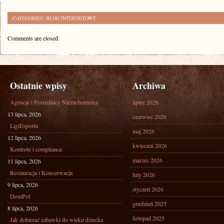
CATEGORIES:
BLOG INTERNETOWY
Comments are closed.
Ostatnie wpisy
Archiwa
Agencje i Pośrednicy Nieruchomości
lipiec 2026
13 lipca, 2026
czerwiec 2026
LigiEsportu
maj 2026
12 lipca, 2026
kwiecień 2026
Kontrole i compliance
marzec 2026
11 lipca, 2026
Restauracja i Konserwacja
luty 2026
9 lipca, 2026
styczeń 2026
DomPol
grudzień 2025
8 lipca, 2026
listopad 2025
Jak dobierać zabawki do wieku dziecka