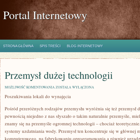
Portal Internetowy
STRONA GŁÓWNA
SPIS TREŚCI
BLOG INTERNETOWY
Przemysł dużej technologii
PRZEMYSŁ
MOŻLIWOŚĆ KOMENTOWANIA
ZOSTAŁA WYŁĄCZONA
DUŻEJ
Poszukiwania lokali do wynajęcia
TECHNOLOGII
Pośród przeróżnych rodzajów przemysłu wyróżnia się też przemysł du
pewnością niejedno z nas słyszało o takim naturalnie przemyśle, mie
znamy się na przemyśle ogromnej technologii – chociaż teoretycznie
systemy uzdatniania wody. Przemysł ten koncentruje się w głównej 
komputerowego, na fabrykowaniu oprogramowania a również urządze