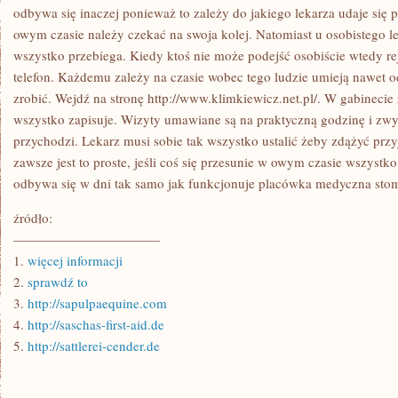
odbywa się inaczej ponieważ to zależy do jakiego lekarza udaje się p
owym czasie należy czekać na swoja kolej. Natomiast u osobistego l
wszystko przebiega. Kiedy ktoś nie może podejść osobiście wtedy reje
telefon. Każdemu zależy na czasie wobec tego ludzie umieją nawet 
zrobić. Wejdź na stronę http://www.klimkiewicz.net.pl/. W gabinecie z
wszystko zapisuje. Wizyty umawiane są na praktyczną godzinę i zw
przychodzi. Lekarz musi sobie tak wszystko ustalić żeby zdążyć prz
zawsze jest to proste, jeśli coś się przesunie w owym czasie wszystko
odbywa się w dni tak samo jak funkcjonuje placówka medyczna stom
źródło:
———————————
1.
więcej informacji
2.
sprawdź to
3.
http://sapulpaequine.com
4.
http://saschas-first-aid.de
5.
http://sattlerei-cender.de