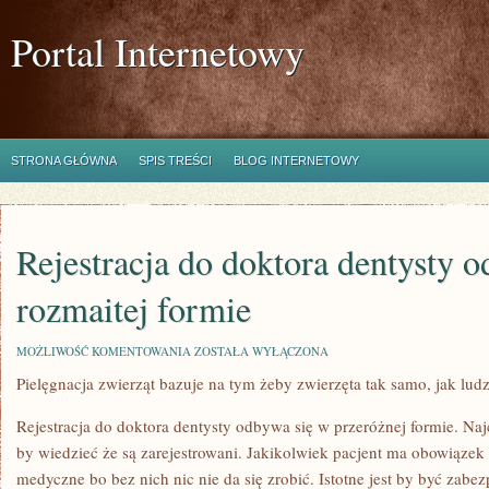
Portal Internetowy
STRONA GŁÓWNA
SPIS TREŚCI
BLOG INTERNETOWY
Rejestracja do doktora dentysty 
rozmaitej formie
REJESTRACJA
MOŻLIWOŚĆ KOMENTOWANIA
ZOSTAŁA WYŁĄCZONA
DO
Pielęgnacja zwierząt bazuje na tym żeby zwierzęta tak samo, jak ludz
DOKTORA
DENTYSTY
ODBYWA
Rejestracja do doktora dentysty odbywa się w przeróżnej formie. Najc
SIĘ
W
by wiedzieć że są zarejestrowani. Jakikolwiek pacjent ma obowiąze
ROZMAITEJ
medyczne bo bez nich nic nie da się zrobić. Istotne jest by być zabe
FORMIE