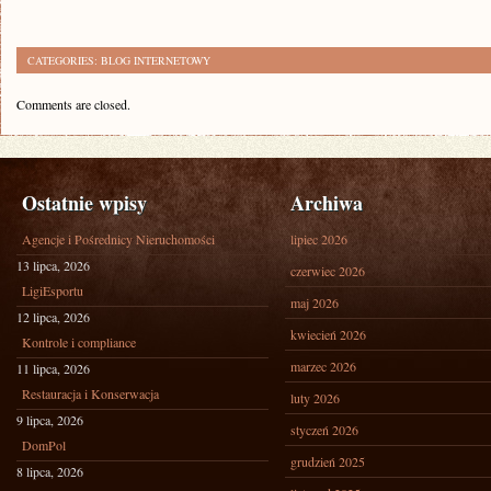
CATEGORIES:
BLOG INTERNETOWY
Comments are closed.
Ostatnie wpisy
Archiwa
Agencje i Pośrednicy Nieruchomości
lipiec 2026
13 lipca, 2026
czerwiec 2026
LigiEsportu
maj 2026
12 lipca, 2026
kwiecień 2026
Kontrole i compliance
marzec 2026
11 lipca, 2026
Restauracja i Konserwacja
luty 2026
9 lipca, 2026
styczeń 2026
DomPol
grudzień 2025
8 lipca, 2026