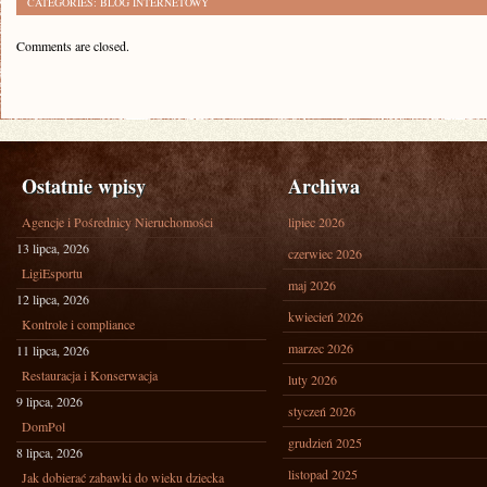
CATEGORIES:
BLOG INTERNETOWY
Comments are closed.
Ostatnie wpisy
Archiwa
Agencje i Pośrednicy Nieruchomości
lipiec 2026
13 lipca, 2026
czerwiec 2026
LigiEsportu
maj 2026
12 lipca, 2026
kwiecień 2026
Kontrole i compliance
marzec 2026
11 lipca, 2026
Restauracja i Konserwacja
luty 2026
9 lipca, 2026
styczeń 2026
DomPol
grudzień 2025
8 lipca, 2026
listopad 2025
Jak dobierać zabawki do wieku dziecka