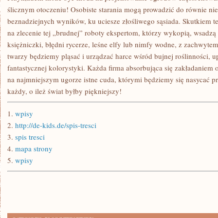
ślicznym otoczeniu! Osobiste starania mogą prowadzić do równie ni
beznadziejnych wyników, ku uciesze złośliwego sąsiada. Skutkiem t
na zlecenie tej „brudnej” roboty ekspertom, którzy wykopią, wsadzą 
księżniczki, błędni rycerze, leśne elfy lub nimfy wodne, z zachwyte
twarzy będziemy pląsać i urządzać harce wśród bujnej roślinności, 
fantastycznej kolorystyki. Każda firma absorbująca się zakładanie
na najmniejszym ugorze istne cuda, którymi będziemy się nasycać pr
każdy, o ileż świat byłby piękniejszy!
1.
wpisy
2.
http://de-kids.de/spis-tresci
3.
spis tresci
4.
mapa strony
5.
wpisy