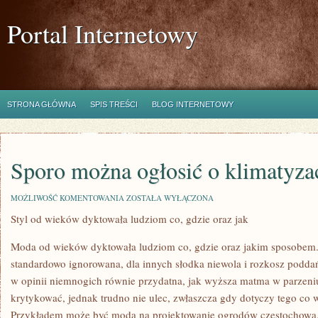
Portal Internetowy
STRONA GŁÓWNA
SPIS TREŚCI
BLOG INTERNETOWY
Sporo można ogłosić o klimatyzac
SPORO
MOŻLIWOŚĆ KOMENTOWANIA
ZOSTAŁA WYŁĄCZONA
MOŻNA
Styl od wieków dyktowała ludziom co, gdzie oraz jak
OGŁOSIĆ
O
KLIMATYZACJI
Moda od wieków dyktowała ludziom co, gdzie oraz jakim sposobem.
standardowo ignorowana, dla innych słodka niewola i rozkosz poddań
w opinii niemnogich równie przydatna, jak wyższa matma w parzeniu
krytykować, jednak trudno nie ulec, zwłaszcza gdy dotyczy tego co 
Przykładem może być moda na projektowanie ogrodów częstochowa. 