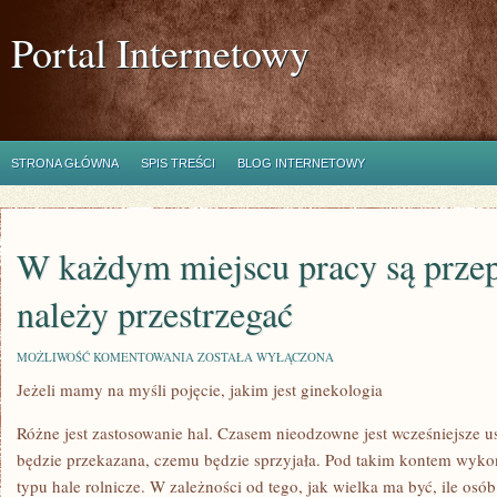
Portal Internetowy
STRONA GŁÓWNA
SPIS TREŚCI
BLOG INTERNETOWY
W każdym miejscu pracy są przep
należy przestrzegać
W
MOŻLIWOŚĆ KOMENTOWANIA
ZOSTAŁA WYŁĄCZONA
KAŻDYM
Jeżeli mamy na myśli pojęcie, jakim jest ginekologia
MIEJSCU
PRACY
SĄ
Różne jest zastosowanie hal. Czasem nieodzowne jest wcześniejsze us
PRZEPISY
JAKICH
będzie przekazana, czemu będzie sprzyjała. Pod takim kontem wyko
NALEŻY
typu hale rolnicze. W zależności od tego, jak wielka ma być, ile osó
PRZESTRZEGAĆ