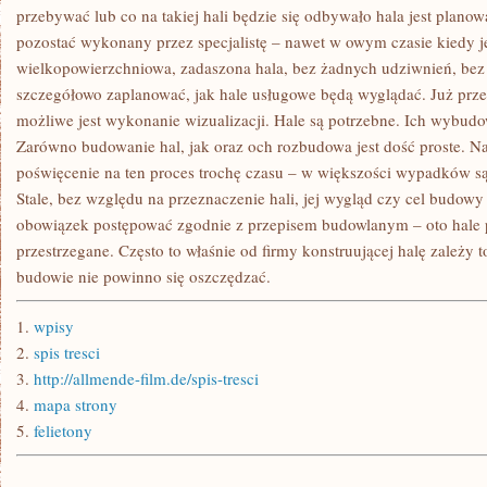
przebywać lub co na takiej hali będzie się odbywało hala jest plano
pozostać wykonany przez specjalistę – nawet w owym czasie kiedy jes
wielkopowierzchniowa, zadaszona hala, bez żadnych udziwnień, bez
szczegółowo zaplanować, jak hale usługowe będą wyglądać. Już prz
możliwe jest wykonanie wizualizacji. Hale są potrzebne. Ich wybudow
Zarówno budowanie hal, jak oraz och rozbudowa jest dość proste. Nat
poświęcenie na ten proces trochę czasu – w większości wypadków są 
Stale, bez względu na przeznaczenie hali, jej wygląd czy cel budo
obowiązek postępować zgodnie z przepisem budowlanym – oto hale pr
przestrzegane. Często to właśnie od firmy konstruującej halę zależy 
budowie nie powinno się oszczędzać.
1.
wpisy
2.
spis tresci
3.
http://allmende-film.de/spis-tresci
4.
mapa strony
5.
felietony