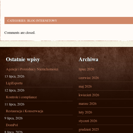
CATEGORIES:
BLOG INTERNETOWY
Comments are closed.
Ostatnie wpisy
Archiwa
Agencje i Pośrednicy Nieruchomości
lipiec 2026
13 lipca, 2026
czerwiec 2026
LigiEsportu
maj 2026
12 lipca, 2026
kwiecień 2026
Kontrole i compliance
marzec 2026
11 lipca, 2026
Restauracja i Konserwacja
luty 2026
9 lipca, 2026
styczeń 2026
DomPol
grudzień 2025
8 lipca, 2026