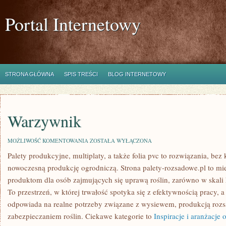
Portal Internetowy
STRONA GŁÓWNA
SPIS TREŚCI
BLOG INTERNETOWY
Warzywnik
WARZYWNIK
MOŻLIWOŚĆ KOMENTOWANIA
ZOSTAŁA WYŁĄCZONA
Palety produkcyjne, multiplaty, a także folia pvc to rozwiązania, bez
nowoczesną produkcję ogrodniczą. Strona palety-rozsadowe.pl to 
produktom dla osób zajmujących się uprawą roślin, zarówno w skali 
To przestrzeń, w której trwałość spotyka się z efektywnością pracy, 
odpowiada na realne potrzeby związane z wysiewem, produkcją roz
zabezpieczaniem roślin. Ciekawe kategorie to
Inspiracje i aranżacje