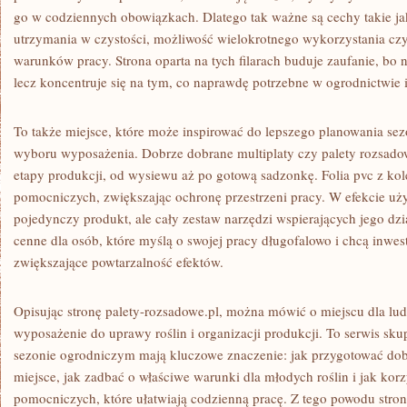
go w codziennych obowiązkach. Dlatego tak ważne są cechy takie jak
utrzymania w czystości, możliwość wielokrotnego wykorzystania cz
warunków pracy. Strona oparta na tych filarach buduje zaufanie, bo 
lecz koncentruje się na tym, co naprawdę potrzebne w ogrodnictwie i
To także miejsce, które może inspirować do lepszego planowania se
wyboru wyposażenia. Dobrze dobrane multiplaty czy palety rozsad
etapy produkcji, od wysiewu aż po gotową sadzonkę. Folia pvc z ko
pomocniczych, zwiększając ochronę przestrzeni pracy. W efekcie uż
pojedynczy produkt, ale cały zestaw narzędzi wspierających jego dzi
cenne dla osób, które myślą o swojej pracy długofalowo i chcą inwe
zwiększające powtarzalność efektów.
Opisując stronę palety-rozsadowe.pl, można mówić o miejscu dla lud
wyposażenie do uprawy roślin i organizacji produkcji. To serwis sk
sezonie ogrodniczym mają kluczowe znaczenie: jak przygotować dob
miejsce, jak zadbać o właściwe warunki dla młodych roślin i jak kor
pomocniczych, które ułatwiają codzienną pracę. Z tego powodu str