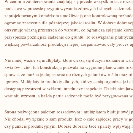
W centrum zainteresowania znajdują się przede wszystkim tace rozsa
podstawę w procesie przygotowywania zdrowych i silnych sadzonek.
zaprojektowanym komórkom umożliwiają one kontrolowaną rozbudo
ogromne znaczenie dla późniejszej jakości roślin. W dobrze dobrane
otrzymuje własną przestrzeń do wzrostu, co ogranicza splątanie korze
przyspiesza późniejsze sadzenie do gruntu. To rozwiązanie praktycz
większą powtarzalność produkcji i lepiej zorganizować cały proces 
Nie mniej ważne są multiplaty, które cieszą się dużym uznaniem w
kwiatów i ziół. Ich konstrukcja pozwala na wygodne planowanie roz
sprawia, że można je dopasować do różnych gatunków roślin oraz r
uprawy. Multiplaty to produkty dla tych, którzy cenią organizację i
dostępną przestrzeń w szklarni, tunelu czy inspekcie. Dzięki nim ła
warunki wzrostu, a każda partia sadzonek może być przygotowana w
Strona poświęcona paletom rozsadowym i multiplatom buduje swój p
Nie chodzi wyłącznie o sam produkt, lecz o całe zaplecze pracy w g
czy punkcie produkcyjnym. Dobrze dobrane tace i palety wpływają n