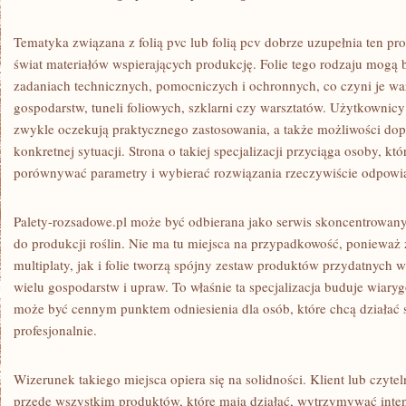
Tematyka związana z folią pvc lub folią pcv dobrze uzupełnia ten pro
świat materiałów wspierających produkcję. Folie tego rodzaju mogą
zadaniach technicznych, pomocniczych i ochronnych, co czyni je w
gospodarstw, tuneli foliowych, szklarni czy warsztatów. Użytkownicy
zwykle oczekują praktycznego zastosowania, a także możliwości do
konkretnej sytuacji. Strona o takiej specjalizacji przyciąga osoby, 
porównywać parametry i wybierać rozwiązania rzeczywiście odpowia
Palety-rozsadowe.pl może być odbierana jako serwis skoncentrowan
do produkcji roślin. Nie ma tu miejsca na przypadkowość, ponieważ
multiplaty, jak i folie tworzą spójny zestaw produktów przydatnyc
wielu gospodarstw i upraw. To właśnie ta specjalizacja buduje wiaryg
może być cennym punktem odniesienia dla osób, które chcą działać sp
profesjonalnie.
Wizerunek takiego miejsca opiera się na solidności. Klient lub czyteln
przede wszystkim produktów, które mają działać, wytrzymywać inte