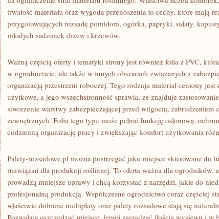
na ograniczenie strat materiału roślinnego. Właściwa liczba komóre
trwałość materiału oraz wygoda przenoszenia to cechy, które mają re
przygotowujących rozsadę pomidora, ogórka, papryki, sałaty, kapusty
młodych sadzonek drzew i krzewów.
Ważną częścią oferty i tematyki strony jest również folia z PVC, któr
w ogrodnictwie, ale także w innych obszarach związanych z zabezpi
organizacją przestrzeni roboczej. Tego rodzaju materiał ceniony jest
użytkowe, a jego wszechstronność sprawia, że znajduje zastosowanie t
stworzenie warstwy zabezpieczającej przed wilgocią, zabrudzenie
zewnętrznych. Folia tego typu może pełnić funkcję osłonową, ochro
codzienną organizację pracy i zwiększając komfort użytkowania różn
Palety-rozsadowe.pl można postrzegać jako miejsce skierowane do lu
rozwiązań dla produkcji roślinnej. To oferta ważna dla ogrodników, a
prowadzą mniejsze uprawy i chcą korzystać z narzędzi, jakie do nie
profesjonalną produkcją. Współczesne ogrodnictwo coraz częściej st
właściwie dobrane multiplaty oraz palety rozsadowe stają się natura
Pozwalają oszczędzać miejsce, lepiej zarządzać ilością wysiewu i w