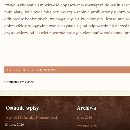
trwałe wykonanie i możliwość dopasowania rozwiązań do wielu zast
multiplaty, folia pvc i folia pcv tworzą wspólnie profil strony o duży
odbiorców konkretnych, wymagających i świadomych. Jest to miejsce 
dobre efekty w ogrodnictwie zaczynają się od odpowiednich narzędz
często zależy od jakości pozornie prostych elementów codziennej pr
CATEGORIES:
BLOG INTERNETOWY
Comments are closed.
Ostatnie wpisy
Archiwa
Agencje i Pośrednicy Nieruchomości
lipiec 2026
13 lipca, 2026
czerwiec 2026