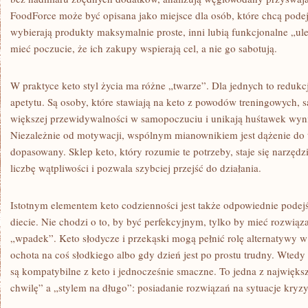
FoodForce może być opisana jako miejsce dla osób, które chcą pode
wybierają produkty maksymalnie proste, inni lubią funkcjonalne „ul
mieć poczucie, że ich zakupy wspierają cel, a nie go sabotują.
W praktyce keto styl życia ma różne „twarze”. Dla jednych to redukcj
apetytu. Są osoby, które stawiają na keto z powodów treningowych, są
większej przewidywalności w samopoczuciu i unikają huśtawek wyn
Niezależnie od motywacji, wspólnym mianownikiem jest dążenie do 
dopasowany. Sklep keto, który rozumie te potrzeby, staje się narzędz
liczbę wątpliwości i pozwala szybciej przejść do działania.
Istotnym elementem keto codzienności jest także odpowiednie podej
diecie. Nie chodzi o to, by być perfekcyjnym, tylko by mieć rozwiąz
„wpadek”. Keto słodycze i przekąski mogą pełnić rolę alternatywy 
ochota na coś słodkiego albo gdy dzień jest po prostu trudny. Wtedy l
są kompatybilne z keto i jednocześnie smaczne. To jedna z najwięks
chwilę” a „stylem na długo”: posiadanie rozwiązań na sytuacje kryz