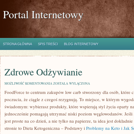
Portal Internetowy
STRONA GŁÓWNA
SPIS TREŚCI
BLOG INTERNETOWY
Zdrowe Odżywianie
ZDROWE
MOŻLIWOŚĆ KOMENTOWANIA
ZOSTAŁA WYŁĄCZONA
ODŻYWIANIE
FoodForce to centrum zakupów low carb stworzony dla osób, które c
poczucia, że ciągle z czegoś rezygnują. To miejsce, w którym wygod
świadomym: wybierasz produkty, które wspierają styl życia oparty na
jednocześnie pomagają utrzymać niski poziom węglowodanów. Jeśli s
jest proste na co dzień, a nie tylko na papierze, ta idea jest dokładn
stronie to Dieta Ketogeniczna – Podstawy i
Problemy na Keto i Jak S