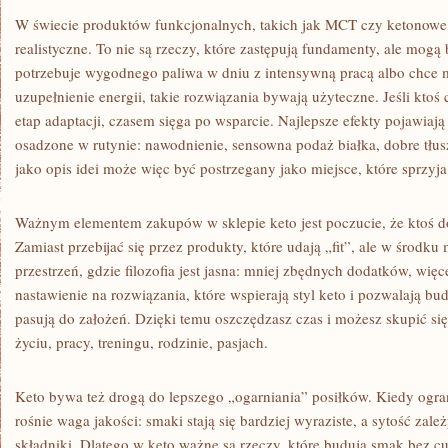
W świecie produktów funkcjonalnych, takich jak MCT czy ketonowe 
realistyczne. To nie są rzeczy, które zastępują fundamenty, ale mogą 
potrzebuje wygodnego paliwa w dniu z intensywną pracą albo chce 
uzupełnienie energii, takie rozwiązania bywają użyteczne. Jeśli ktoś 
etap adaptacji, czasem sięga po wsparcie. Najlepsze efekty pojawiają
osadzone w rutynie: nawodnienie, sensowna podaż białka, dobre tłu
jako opis idei może więc być postrzegany jako miejsce, które sprzyj
Ważnym elementem zakupów w sklepie keto jest poczucie, że ktoś do
Zamiast przebijać się przez produkty, które udają „fit”, ale w środku
przestrzeń, gdzie filozofia jest jasna: mniej zbędnych dodatków, wię
nastawienie na rozwiązania, które wspierają styl keto i pozwalają 
pasują do założeń. Dzięki temu oszczędzasz czas i możesz skupić si
życiu, pracy, treningu, rodzinie, pasjach.
Keto bywa też drogą do lepszego „ogarniania” posiłków. Kiedy ogr
rośnie waga jakości: smaki stają się bardziej wyraziste, a sytość zal
składniki. Dlatego w keto ważne są rzeczy, które budują smak bez cu