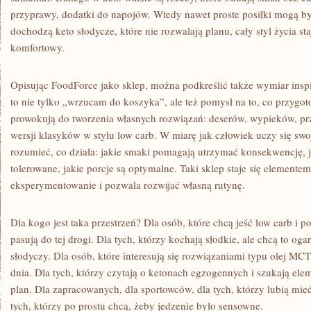
przyprawy, dodatki do napojów. Wtedy nawet proste posiłki mogą by
dochodzą keto słodycze, które nie rozwalają planu, cały styl życia sta
komfortowy.
Opisując FoodForce jako sklep, można podkreślić także wymiar insp
to nie tylko „wrzucam do koszyka”, ale też pomysł na to, co przygot
prowokują do tworzenia własnych rozwiązań: deserów, wypieków, pr
wersji klasyków w stylu low carb. W miarę jak człowiek uczy się sw
rozumieć, co działa: jakie smaki pomagają utrzymać konsekwencję, ja
tolerowane, jakie porcje są optymalne. Taki sklep staje się elemente
eksperymentowanie i pozwala rozwijać własną rutynę.
Dla kogo jest taka przestrzeń? Dla osób, które chcą jeść low carb i p
pasują do tej drogi. Dla tych, którzy kochają słodkie, ale chcą to og
słodyczy. Dla osób, które interesują się rozwiązaniami typu olej MCT
dnia. Dla tych, którzy czytają o ketonach egzogennych i szukają el
plan. Dla zapracowanych, dla sportowców, dla tych, którzy lubią mieć
tych, którzy po prostu chcą, żeby jedzenie było sensowne.