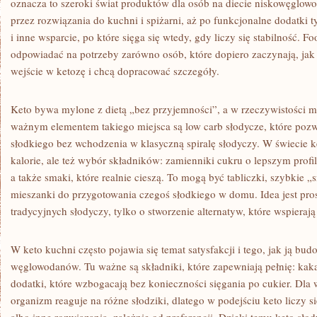
oznacza to szeroki świat produktów dla osób na diecie niskowęglowo
przez rozwiązania do kuchni i spiżarni, aż po funkcjonalne dodatki
i inne wsparcie, po które sięga się wtedy, gdy liczy się stabilność. 
odpowiadać na potrzeby zarówno osób, które dopiero zaczynają, jak i
wejście w ketozę i chcą dopracować szczegóły.
Keto bywa mylone z dietą „bez przyjemności”, a w rzeczywistości m
ważnym elementem takiego miejsca są low carb słodycze, które pozw
słodkiego bez wchodzenia w klasyczną spiralę słodyczy. W świecie ket
kalorie, ale też wybór składników: zamienniki cukru o lepszym profi
a także smaki, które realnie cieszą. To mogą być tabliczki, szybkie „
mieszanki do przygotowania czegoś słodkiego w domu. Idea jest pros
tradycyjnych słodyczy, tylko o stworzenie alternatyw, które wspierają 
W keto kuchni często pojawia się temat satysfakcji i tego, jak ją bu
węglowodanów. Tu ważne są składniki, które zapewniają pełnię: kaka
dodatki, które wzbogacają bez konieczności sięgania po cukier. Dla wi
organizm reaguje na różne słodziki, dlatego w podejściu keto liczy s