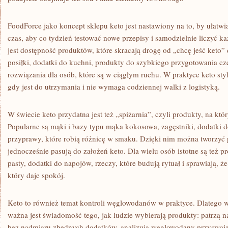
FoodForce jako koncept sklepu keto jest nastawiony na to, by ułatw
czas, aby co tydzień testować nowe przepisy i samodzielnie liczyć k
jest dostępność produktów, które skracają drogę od „chcę jeść keto”
posiłki, dodatki do kuchni, produkty do szybkiego przygotowania c
rozwiązania dla osób, które są w ciągłym ruchu. W praktyce keto sty
gdy jest do utrzymania i nie wymaga codziennej walki z logistyką.
W świecie keto przydatna jest też „spiżarnia”, czyli produkty, na któ
Popularne są mąki i bazy typu mąka kokosowa, zagęstniki, dodatki d
przyprawy, które robią różnicę w smaku. Dzięki nim można tworzyć p
jednocześnie pasują do założeń keto. Dla wielu osób istotne są też p
pasty, dodatki do napojów, rzeczy, które budują rytuał i sprawiają, że 
który daje spokój.
Keto to również temat kontroli węglowodanów w praktyce. Dlatego
ważna jest świadomość tego, jak ludzie wybierają produkty: patrzą n
bez nadmiaru zbędnych dodatków, analizują węglowodany przyswajal