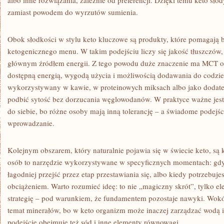
albo inne rozwiązania, zależnie od preferencji. Dzięki temu keto sł
zamiast powodem do wyrzutów sumienia.
Obok słodkości w stylu keto kluczowe są produkty, które pomagają
ketogenicznego menu. W takim podejściu liczy się jakość tłuszczów, b
głównym źródłem energii. Z tego powodu duże znaczenie ma MCT oil
dostępną energią, wygodą użycia i możliwością dodawania do codz
wykorzystywany w kawie, w proteinowych miksach albo jako dodate
podbić sytość bez dorzucania węglowodanów. W praktyce ważne jes
do siebie, bo różne osoby mają inną tolerancję – a świadome podejś
wprowadzanie.
Kolejnym obszarem, który naturalnie pojawia się w świecie keto, są
osób to narzędzie wykorzystywane w specyficznych momentach: gdy l
łagodniej przejść przez etap przestawiania się, albo kiedy potrzebu
obciążeniem. Warto rozumieć ideę: to nie „magiczny skrót”, tylko e
strategię – pod warunkiem, że fundamentem pozostaje nawyki. Wokół
temat minerałów, bo w keto organizm może inaczej zarządzać wodą i
podejście obejmuje też sód i inne elementy równowagi.