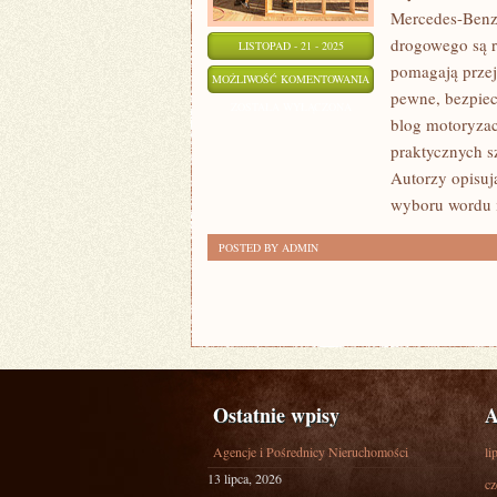
Mercedes-Benz 
drogowego są r
LISTOPAD - 21 - 2025
pomagają przej
FORD
MOŻLIWOŚĆ KOMENTOWANIA
pewne, bezpiecz
I
ZOSTAŁA WYŁĄCZONA
blog motoryzac
CHRYSLER
praktycznych s
Autorzy opisu
wyboru wordu i
POSTED BY ADMIN
Ostatnie wpisy
A
Agencje i Pośrednicy Nieruchomości
li
13 lipca, 2026
cz