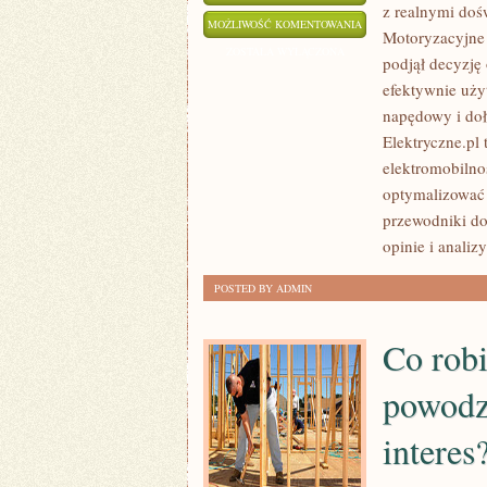
z realnymi doś
SAMOCHODY
MOŻLIWOŚĆ KOMENTOWANIA
Motoryzacyjne s
DLA
ZOSTAŁA WYŁĄCZONA
podjął decyzję
RODZIN
efektywnie użyt
I
napędowy i do
GADŻETY
Elektryczne.pl 
I
elektromobilno
AKCESORIA
optymalizować 
przewodniki do
opinie i analiz
POSTED BY ADMIN
Co rob
powodz
interes