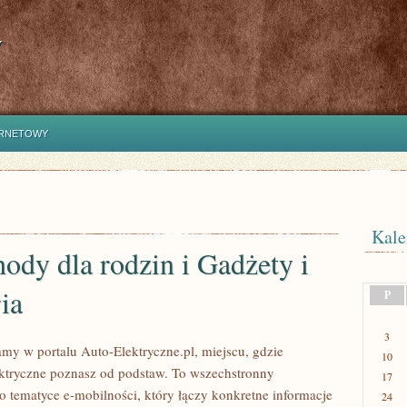
y
ERNETOWY
Kale
dy dla rodzin i Gadżety i
ia
P
3
amy w portalu Auto-Elektryczne.pl, miejscu, gdzie
10
ktryczne poznasz od podstaw. To wszechstronny
17
tematyce e-mobilności, który łączy konkretne informacje
24