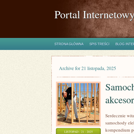
Portal Internetow
STRONA GŁÓWNA
SPIS TREŚCI
BLOG INT
Archive for 21 listopada, 2025
Samocho
akcesor
Serdecznie wit
samochody ele
kompendium po 
LISTOPAD - 21 - 2025