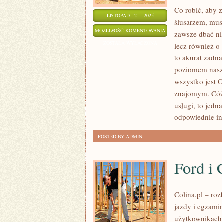
Co robić, aby 
LISTOPAD - 21 - 2025
ślusarzem, mus
CO
MOŻLIWOŚĆ KOMENTOWANIA
zawsze dbać ni
ROBIĆ,
ZOSTAŁA WYŁĄCZONA
lecz również o
ABY
to akurat żadna
Z
poziomem naszy
DUŻYM
wszystko jest 
POWODZENIEM
znajomym. Cóż,
usługi, to jed
PROWADZIĆ
odpowiednie i
SWÓJ
INTERES?
POSTED BY ADMIN
Ford i 
Colina.pl – r
jazdy i egzami
użytkownikach 