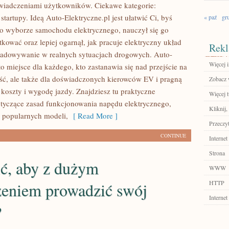
wiadczeniami użytkowników. Ciekawe kategorie:
tartupy. Ideą Auto-Elektryczne.pl jest ułatwić Ci, byś
« paź
gr
 o wyborze samochodu elektrycznego, nauczył się go
kować oraz lepiej ogarnął, jak pracuje elektryczny układ
Rekl
ładowywanie w realnych sytuacjach drogowych. Auto-
Więcej i
to miejsce dla każdego, kto zastanawia się nad przejście na
ść, ale także dla doświadczonych kierowców EV i pragną
Zobacz 
koszty i wygodę jazdy. Znajdziesz tu praktyczne
Więcej t
tyczące zasad funkcjonowania napędu elektrycznego,
Kliknij,
y popularnych modeli,
[ Read More ]
Przeczyt
CONTINUE
Internet
Strona
ić, aby z dużym
WWW
HTTP
eniem prowadzić swój
Internet
?