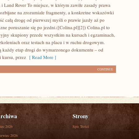
i Land Rover To miejsce, w którym zawiłe zasady prawa
ozbijane na zrozumiałe fragmenty, a konkretne wskazówki
ść całą drogę od pierwszej myśli o prawie jazdy aż po
ne poruszanie się po jezdni.([Colina.pl][2]) Colina.pl to
yjny skupiony przede wszystkim na kursach i egzaminach,
zkoleniach oraz testach na placu i w ruchu drogowym.
ją każdy etap drogi do wymarzonego dokumentu – od
 kursu, przez
[ Read More ]
CONTINUE
rchiwa
Strony
piec 2026
Spis Treści
erwiec 2026