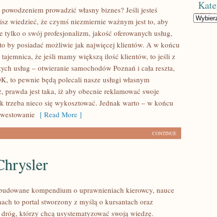
Kate
z powodzeniem prowadzić własny biznes? Jeśli jesteś
Kategorie
isz wiedzieć, że czymś niezmiernie ważnym jest to, aby
e tylko o swój profesjonalizm, jakość oferowanych usług,
 to by posiadać możliwie jak najwięcej klientów. A w końcu
 tajemnica, że jeśli mamy większą ilość klientów, to jeśli z
ch usług – otwieranie samochodów Poznań i cała reszta,
OK, to pewnie będą polecali nasze usługi własnym
 prawda jest taka, iż aby obecnie reklamować swoje
nak trzeba nieco się wykosztować. Jednak warto – w końcu
nwestowanie
[ Read More ]
CONTINUE
Chrysler
ozbudowane kompendium o uprawnieniach kierowcy, nauce
nach to portal stworzony z myślą o kursantach oraz
dróg, którzy chcą usystematyzować swoją wiedzę.