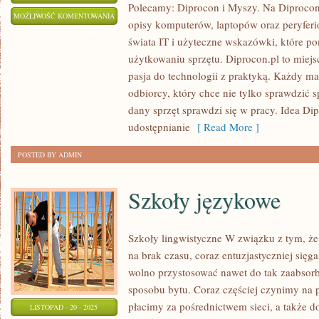
Polecamy: Diprocon i Myszy. Na Diprocon
MONITORY
MOŻLIWOŚĆ KOMENTOWANIA
opisy komputerów, laptopów oraz peryferió
I
ZOSTAŁA WYŁĄCZONA
świata IT i użyteczne wskazówki, które 
CYFROWY
użytkowaniu sprzętu. Diprocon.pl to miejs
MINIMALIZM
pasja do technologii z praktyką. Każdy mat
I
odbiorcy, który chce nie tylko sprawdzić sp
ERGONOMIA
dany sprzęt sprawdzi się w pracy. Idea Dip
UMYSŁU
udostępnianie
[ Read More ]
POSTED BY ADMIN
Szkoły językowe
Szkoły lingwistyczne W związku z tym, że
na brak czasu, coraz entuzjastyczniej sięg
wolno przystosować nawet do tak zaabsor
sposobu bytu. Coraz częściej czynimy na 
płacimy za pośrednictwem sieci, a także d
LISTOPAD - 20 - 2025