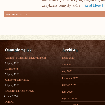
znajdziesz pomysły, które
[ Read More ]
POSTED BY ADMIN
Ostatnie wpisy
Archiwa
Agencje i Pośrednicy Nieruchomości
lipiec 2026
13 lipca, 2026
czerwiec 2026
LigiEsportu
maj 2026
12 lipca, 2026
kwiecień 2026
Kontrole i compliance
marzec 2026
11 lipca, 2026
Restauracja i Konserwacja
luty 2026
9 lipca, 2026
styczeń 2026
DomPol