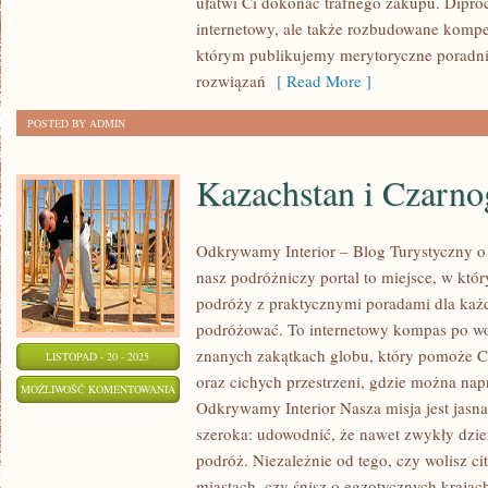
ułatwi Ci dokonać trafnego zakupu. Diproc
internetowy, ale także rozbudowane komp
którym publikujemy merytoryczne poradni
rozwiązań
[ Read More ]
POSTED BY ADMIN
Kazachstan i Czarno
Odkrywamy Interior – Blog Turystyczny o 
nasz podróżniczy portal to miejsce, w któ
podróży z praktycznymi poradami dla każd
podróżować. To internetowy kompas po wo
znanych zakątkach globu, który pomoże Ci 
LISTOPAD - 20 - 2025
oraz cichych przestrzeni, gdzie można na
KAZACHSTAN
MOŻLIWOŚĆ KOMENTOWANIA
Odkrywamy Interior Nasza misja jest jasna
I
ZOSTAŁA WYŁĄCZONA
szeroka: udowodnić, że nawet zwykły dzi
CZARNOGÓRA
podróż. Niezależnie od tego, czy wolisz c
miastach, czy śnisz o egzotycznych kraja