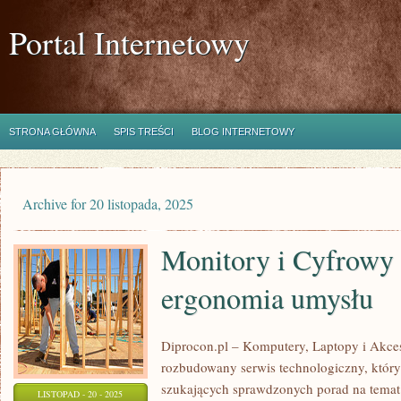
Portal Internetowy
STRONA GŁÓWNA
SPIS TREŚCI
BLOG INTERNETOWY
Archive for 20 listopada, 2025
Monitory i Cyfrowy
ergonomia umysłu
Diprocon.pl – Komputery, Laptopy i Akceso
rozbudowany serwis technologiczny, który 
szukających sprawdzonych porad na temat
LISTOPAD - 20 - 2025