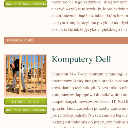
może wobec tego zadziwiać, iż ogromnym
SZKOŁY
MOŻLIWOŚĆ KOMENTOWANIA
cieszyć wszelkie te artykuły, które będzie
JĘZYKOWE
ZOSTAŁA WYŁĄCZONA
elektronicznej, bądź też takiej, którą bez
naszym kompie, czyli na przykład na płyc
kształcić się także języka angielskiego i 
POSTED BY ADMIN
Komputery Dell
Diprocon.pl – Twoje centrum technologii i
internetowy, który integruje branżę e-co
artykułami o technologii. Nasza rola to of
komputerów, laptopów i dodatków do komp
uzupełnianych newsów ze świata IT. Na Di
LISTOPAD - 20 - 2025
sprzętu, która zaspokoi potrzeby zarówno 
KOMPUTERY
MOŻLIWOŚĆ KOMENTOWANIA
jak i profesjonalisty. Niezależnie od tego,
DELL
ZOSTAŁA WYŁĄCZONA
lekkiego ultrabooka do pracy, czy praktyc