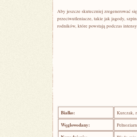
Aby jeszcze skuteczniej zregenerować się
przeciwutleniacze,⁢ takie jak jagody,​ sz
⁢rodników, które powstają podczas intens
Białko:
Kurczak, ​ry
Węglowodany:
Pełnoziarn