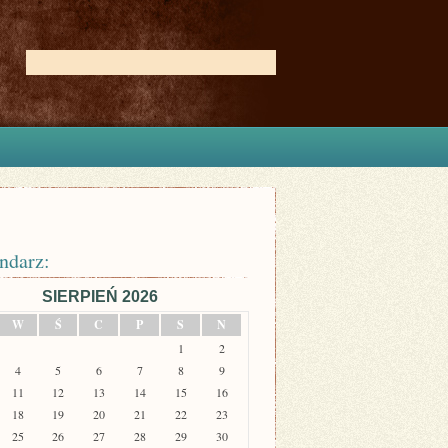
ndarz:
SIERPIEŃ 2026
W
Ś
C
P
S
N
1
2
4
5
6
7
8
9
11
12
13
14
15
16
18
19
20
21
22
23
25
26
27
28
29
30