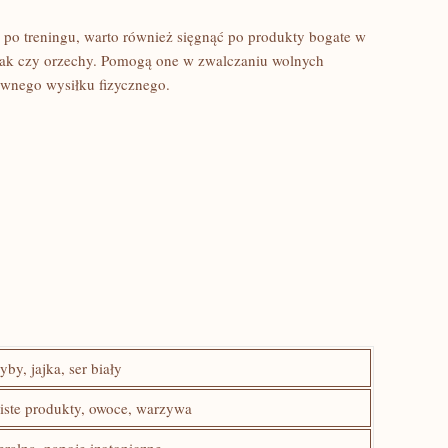
 po treningu, warto również sięgnąć po produkty bogate​ w⁤
pinak czy orzechy. ​Pomogą one w zwalczaniu wolnych
ywnego wysiłku ​fizycznego.
by,⁣ jajka, ser ⁤biały
iste produkty, ‍owoce, warzywa