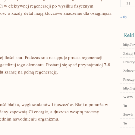
31
Ci w efektywnej regeneracji po wysiłku fizycznym.
ość o każdy detal ​mają kluczowe znaczenie dla ⁣osiągnięcia
« lip
Rekl
http://w
Zajrzyj t
 ilości snu. Podczas ​snu​ następuje proces regeneracji
Przeczyt
atelizuj tego elementu. Postaraj⁢ się spać ⁣przynajmniej 7-8⁤
Zobacz w
u szansę na pełną⁣ regenerację.
Przeczyt
http://
WWW
ość białka, węglowodanów ⁣i ⁣tłuszczów. Białko​ pomoże w
Tu
dany zapewnią Ci energię, a tłuszcze wesprą ⁢procesy
Serwis
wiednim nawodnieniu organizmu.
Tu