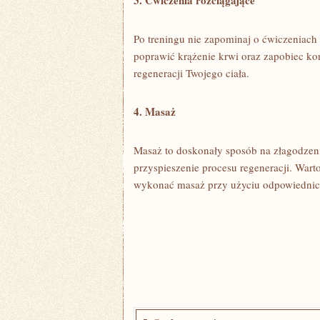
3. Ćwiczenia ⁣rozciągające
Po treningu nie zapominaj o ćwiczeniach r
poprawić krążenie krwi oraz ⁣zapobiec⁤ k
regeneracji Twojego ciała.
4.​ Masaż
Masaż ​to doskonały sposób na‍ złagodzen
przyspieszenie⁣ procesu regeneracji. Wart
wykonać masaż przy ‌użyciu odpowiednic