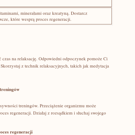
taminami, minerałami oraz⁢ kreatyną.⁢ Dostarcz
cze, które wesprą proces regeneracji.
ć​ czas na relaksację. Odpowiedni odpoczynek ⁢pomoże Ci
Skorzystaj z technik relaksacyjnych,⁣ takich jak ⁣medytacja
 treningów
sywności treningów. ⁣Przeciążenie⁢ organizmu może
ces regeneracji. Działaj ⁣z ​rozsądkiem i słuchaj swojego
ces‌ regeneracji