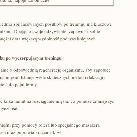
alna, napoje ⁢izotoniczne
iednio⁢ zbilansowanych posiłków po treningu ma kluczowe
ganizmu. Dbając o swoje ⁢odżywienie, zapewnisz sobie
 mięśni oraz większą wydolność podczas kolejnych
nku po wyczerpującym treningu
dbanie o odpowiednią regenerację organizmu, aby zapobiec
 ‌mięśni. Istnieje ​wiele ⁢skutecznych metod relaksacji i
cić do pełni formy.
ć kilka minut na rozciąganie mięśni, co ‌pomoże​ zmniejszyć
tyczność.
ięśni przy pomocy rolera lub specjalnego masażera
ała ​oraz poprawia krążenie krwi.