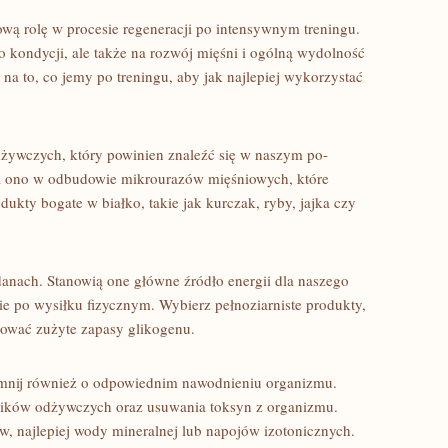
ą rolę w procesie ‍regeneracji po intensywnym ‍treningu.
kondycji, ale także na rozwój mięśni i ‍ogólną​ wydolność
 to, co‌ jemy po ​treningu,⁢ aby jak ⁤najlepiej⁢ wykorzystać
żywczych, który‌ powinien znaleźć się w naszym⁢ po-
a ono w⁤ odbudowie mikrourazów mięśniowych, ​które ​
dukty bogate w białko, takie jak kurczak, ryby,​ jajka czy⁢
danach. Stanowią one główne źródło energii dla naszego
ie po wysiłku fizycznym. Wybierz ⁢pełnoziarniste produkty,
rować zużyte zapasy‌ glikogenu.
mnij również o⁤ odpowiednim‍ nawodnieniu ‌organizmu.
dników odżywczych oraz usuwania toksyn z organizmu.
, najlepiej wody mineralnej ‍lub napojów⁣ izotonicznych.