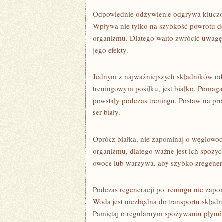
Odpowiednie odżywienie ‌odgrywa kluczow
Wpływa nie tylko na szybkość powrotu do 
organizmu. Dlatego warto zwrócić ⁣uwagę na‍
jego​ efekty.
Jednym z⁣ najważniejszych składników​ od
treningowym posiłku, jest białko. ⁢Pomag
powstały podczas treningu. ​Postaw⁣ na pro
ser biały.
Oprócz białka, ​nie ‌zapominaj o węglowo
organizmu, dlatego ważne jest ich spożyc
owoce ‍lub ​warzywa, aby szybko ⁤zregene
Podczas regeneracji po treningu nie zapo
Woda jest niezbędna do ⁢transportu skła
Pamiętaj ⁢o regularnym spożywaniu płynów