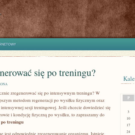
y
ERNETOWY
enerować się po treningu?
Kale
ZONA
utecznie ⁣zregenerować się po intensywnym ​treningu? W
P
lepszym metodom regeneracji po ⁤wysiłku fizycznym⁣ oraz
ntensywnej sesji treningowej. Jeśli chcecie dowiedzieć się
3
owie‍ i kondycję fizyczną po wysiłku,⁤ to⁤ zapraszamy do
10
po⁣ treningu
17
24
‍ jest odpowiednie zregenerowanie​ organizmu. ‍Istnieje