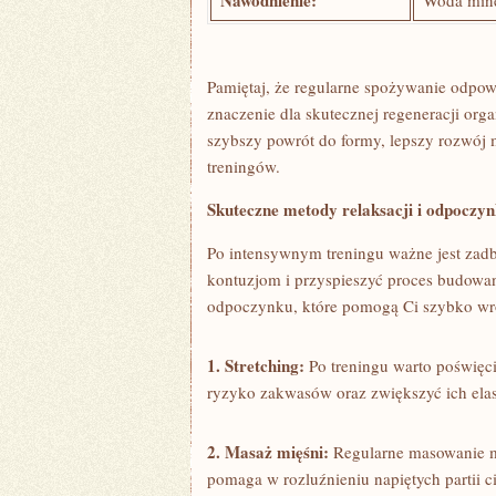
Nawodnienie:
Woda miner
Pamiętaj, że regularne spożywanie odpow
znaczenie dla skutecznej regeneracji ‍or
szybszy powrót do formy,​ lepszy rozwój
treningów.
Skuteczne metody relaksacji i odpoczy
Po⁣ intensywnym⁤ treningu ważne jest za
kontuzjom i przyspieszyć proces​ budowania
odpoczynku, które⁤ pomogą Ci szybko wró
1. ⁢Stretching:
Po treningu warto poświęci
ryzyko zakwasów oraz zwiększyć ich elas
2. Masaż mięśni:
Regularne masowanie ​m
pomaga w rozluźnieniu⁤ napiętych partii ci