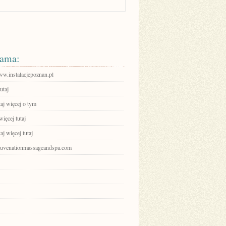
ama:
ww.instalacjepoznan.pl
utaj
aj więcej o tym
ięcej tutaj
aj więcej tutaj
rejuvenationmassageandspa.com