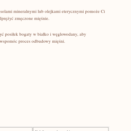
z solami ⁣mineralnymi lub olejkami eterycznymi pomoże Ci
​odprężyć zmęczone mięśnie.
yć posiłek bogaty w ‌białko i ‍węglowodany, ⁤aby
raz wspomóc proces odbudowy mięśni.