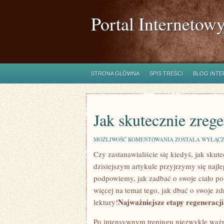
Portal Internetow
STRONA GŁÓWNA
SPIS TREŚCI
BLOG INT
Jak skutecznie zreg
JAK
MOŻLIWOŚĆ KOMENTOWANIA
ZOSTAŁA WYŁĄC
SKUTECZNIE
Czy⁣ zastanawialiście się⁣ kiedyś, jak⁤ sk
ZREGENEROWAĆ
SIĘ
dzisiejszym artykule przyjrzymy‌ się‌ naj
PO
TRENINGU?
podpowiemy, jak zadbać o swoje ciało po i
więcej na temat tego, jak dbać o swoje zdr
Najważniejsze etapy regeneracji 
lektury!
Po⁢ intensywnym treningu niezwykle ważne