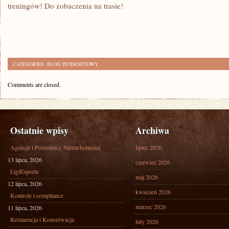
treningów! ‌Do zobaczenia na trasie!
CATEGORIES:
BLOG INTERNETOWY
Comments are closed.
Ostatnie wpisy
Archiwa
Agencje i Pośrednicy Nieruchomości
lipiec 2026
13 lipca, 2026
czerwiec 2026
LigiEsportu
maj 2026
12 lipca, 2026
kwiecień 2026
Kontrole i compliance
marzec 2026
11 lipca, 2026
Restauracja i Konserwacja
luty 2026