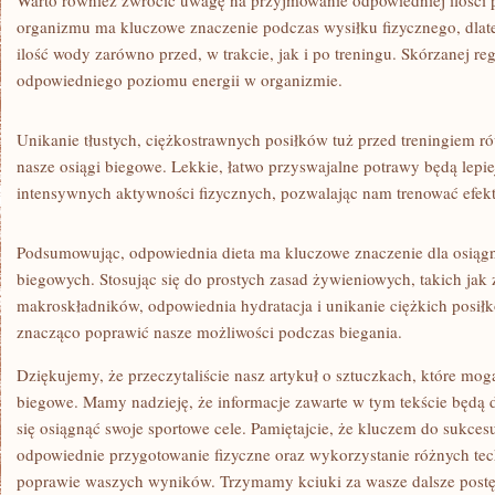
Warto również zwrócić uwagę na przyjmowanie odpowiedniej ilości 
organizmu ma kluczowe znaczenie podczas wysiłku fizycznego, dlat
ilość wody zarówno przed, w‌ trakcie, jak i po treningu. Skórzanej re
odpowiedniego poziomu energii w organizmie.
Unikanie ⁤tłustych, ciężkostrawnych posiłków tuż ​przed treningiem 
nasze osiągi biegowe. Lekkie, łatwo przyswajalne potrawy⁤ będą lepi
intensywnych ‌aktywności fizycznych, pozwalając nam trenować efekty
Podsumowując, ⁤odpowiednia dieta ma kluczowe znaczenie dla osiąg
biegowych. Stosując‌ się do prostych zasad żywieniowych, takich jak
makroskładników, odpowiednia hydratacja i ‌unikanie ciężkich posił
znacząco poprawić nasze możliwości podczas biegania.
Dziękujemy, że przeczytaliście⁣ nasz artykuł o sztuczkach, które mo
biegowe. Mamy nadzieję, że informacje zawarte w tym tekście będą‌ 
się osiągnąć swoje ​sportowe cele. Pamiętajcie, ‍że kluczem do ​sukcesu
odpowiednie przygotowanie ⁤fizyczne ​oraz wykorzystanie⁢ różnych te
poprawie waszych wyników. Trzymamy kciuki za wasze dalsze post