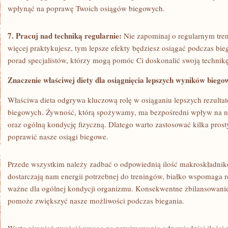
wpłynąć na poprawę ‌Twoich osiągów biegowych.
7. Pracuj nad techniką regularnie:
Nie⁢ zapominaj o regularnym tren
więcej praktykujesz, tym lepsze efekty‌ będziesz osiągać podczas bie
porad specjalistów, którzy⁢ mogą pomóc Ci doskonalić swoją technikę
Znaczenie właściwej diety dla⁤ osiągnięcia⁢ lepszych wyników biego
Właściwa dieta odgrywa kluczową rolę w osiąganiu lepszych ‍rezulta
biegowych. Żywność, którą spożywamy, ma bezpośredni⁢ wpływ​ na n
oraz ogólną kondycję fizyczną. ‌Dlatego warto zastosować ‌kilka pros
poprawić nasze osiągi biegowe.
Przede wszystkim należy zadbać o odpowiednią ilość makroskładnik
dostarczają nam ​energii potrzebnej do treningów, białko wspomaga ‍r
ważne dla ‌ogólnej kondycji organizmu. Konsekwentne zbilansowani
pomoże zwiększyć nasze możliwości podczas biegania.