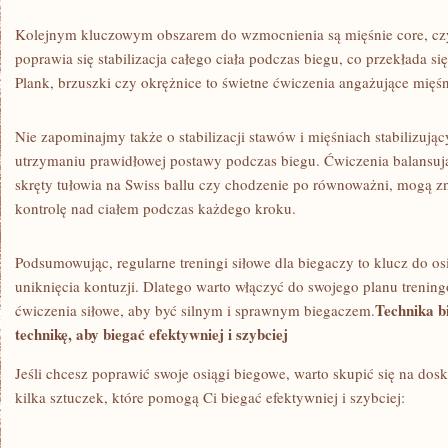
Kolejnym kluczowym obszarem do‌ wzmocnienia są ​mięśnie core, czy
poprawia się stabilizacja całego ciała podczas biegu, co przekłada si
⁢Plank, brzuszki czy okrężnice to świetne ćwiczenia angażujące mięśn
Nie zapominajmy także o​ stabilizacji stawów⁢ i⁢ mięśniach stabilizuj
utrzymaniu prawidłowej postawy‍ podczas‌ biegu. Ćwiczenia balansujące
skręty tułowia ⁤na Swiss ballu czy chodzenie po równoważni, mogą z
kontrolę nad⁤ ciałem podczas każdego kroku.
Podsumowując, regularne treningi siłowe dla biegaczy to klucz​ do os
uniknięcia kontuzji.⁢ Dlatego warto​ włączyć do swojego planu tren
Technika b
ćwiczenia ⁤siłowe, aby być silnym i⁢ sprawnym biegaczem.
technikę, aby biegać efektywniej i szybciej
Jeśli chcesz poprawić⁢ swoje osiągi biegowe, warto skupić‌ się na dosk
kilka sztuczek, które pomogą Ci biegać efektywniej i szybciej: