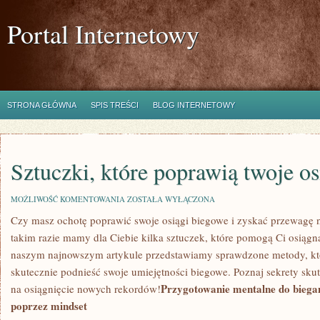
Portal Internetowy
STRONA GŁÓWNA
SPIS TREŚCI
BLOG INTERNETOWY
Sztuczki, które poprawią twoje o
SZTUCZKI,
MOŻLIWOŚĆ KOMENTOWANIA
ZOSTAŁA WYŁĄCZONA
KTÓRE
Czy masz ochotę poprawić swoje osiągi biegowe i zyskać przewagę
POPRAWIĄ
TWOJE
takim razie mamy dla Ciebie ⁢kilka sztuczek, które ⁢pomogą Ci ‍osiąg
OSIĄGI
BIEGOWE
naszym najnowszym ⁣artykule przedstawiamy sprawdzone ​metody, któr
skutecznie‍ podnieść swoje umiejętności‌ biegowe. Poznaj sekrety skut
Przygotowanie ‍mentalne do biegan
na osiągnięcie nowych rekordów!
poprzez mindset