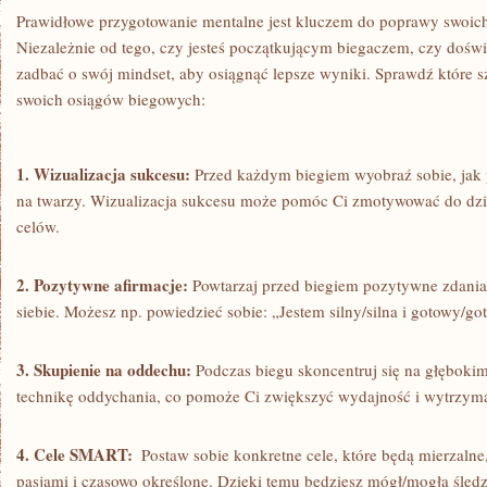
Prawidłowe przygotowanie mentalne jest kluczem do poprawy swoic
Niezależnie od tego, czy jesteś początkującym biegaczem, czy doś
zadbać o swój mindset,​ aby osiągnąć lepsze wyniki. Sprawdź które
swoich osiągów biegowych:
1. Wizualizacja sukcesu:
Przed każdym ‍biegiem wyobraź sobie, jak
na twarzy. Wizualizacja sukcesu może pomóc Ci zmotywować do dzia
celów.
2. Pozytywne⁣ afirmacje:
Powtarzaj ⁢przed biegiem pozytywne zdania
siebie. Możesz np. powiedzieć sobie: „Jestem silny/silna ⁣i gotowy/
3. Skupienie na oddechu:
⁤Podczas biegu skoncentruj się ⁢na głębok
technikę oddychania, co pomoże Ci zwiększyć wydajność i ​wytrzyma
4. Cele SMART:
​ Postaw sobie konkretne ‌cele, które będą mierzaln
pasjami i ‍czasowo określone. Dzięki temu będziesz⁣ mógł/mogła śled