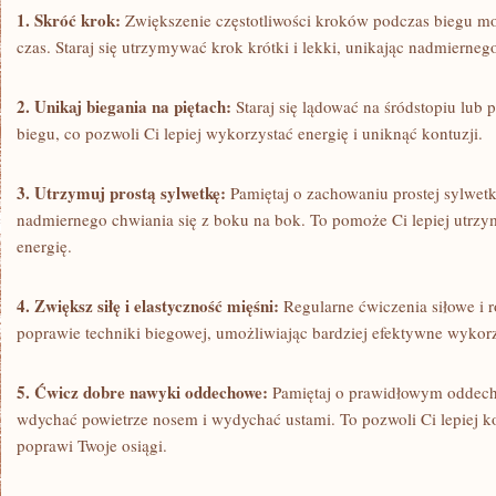
1. ​Skróć krok:
Zwiększenie częstotliwości‌ kroków podczas biegu 
czas. Staraj się utrzymywać krok krótki i lekki, unikając nadmierneg
2. Unikaj biegania na piętach:
Staraj się lądować na śródstopiu lub ⁤
biegu, co pozwoli Ci lepiej wykorzystać energię i uniknąć kontuzji.
3. Utrzymuj prostą ⁤sylwetkę:
Pamiętaj o zachowaniu prostej sylwetki
nadmiernego chwiania się z boku na bok. To pomoże Ci lepiej utrz
energię.
4. Zwiększ siłę i elastyczność mięśni:
Regularne ćwiczenia siłowe i
poprawie techniki biegowej, umożliwiając bardziej⁣ efektywne ⁣wykor
5. Ćwicz dobre nawyki oddechowe:
Pamiętaj o prawidłowym ⁢oddechu 
wdychać ‍powietrze nosem i‌ wydychać ustami. To pozwoli Ci lepiej 
poprawi Twoje osiągi.