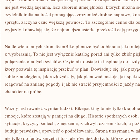
nie jest wiedzą tajemną, lecz zbiorem umiejętności, których można s
czytelnik trafia na treści pomagające zrozumieć drobne naprawy, ko
sprzętu, zaczyna czuć większą pewność. To szczególnie cenne dla os
wyjazdy i obawiają się, że najmniejsza usterka przekreśli całą przygo
Na tle wielu innych stron TeamBike.pl może być odbierana jako miej
z wyobraźnią. To nie jest wyłącznie katalog porad ani tylko zbiór pi
połączenie obu tych światów. Czytelnik dostaje tu inspirację do jazdy
który pozwala tę inspirację przekuć w plan. Dowiaduje się, jak przy
sobie z noclegiem, jak rozłożyć siły, jak planować postoje, jak spako
reagować na zmianę pogody i jak nie stracić przyjemności z jazdy 
charakter na próbę.
Ważny jest również wymiar ludzki. Bikepacking to nie tylko krajobraz
emocje, które zostają w pamięci na długo. Historie spotkanych osób
sytuacje, kryzysy, śmiech, zmęczenie, zachwyt, czasem strach, a póź
buduje prawdziwą opowieść o podróżowaniu. Strona utrzymana w takie
nie tylko do fanów sprzętu i tras, ale również do tych, którzy w row