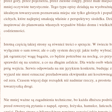
przez góry, przez pojezierza, przez zielone ostępy, przez małe miejs
mniej oczywiste turystycznie. Tego typu opisy działają na wyobraźnię 
idealnym towarzyszem poznawania miejsc nie tylko głośnych i popul
cichych, które najlepiej smakują właśnie z perspektywy siodełka. D
inspirować do planowania własnych wypadów blisko domu i wielkich
codzienności.
Istotną częścią takiej strony są również treści o sprzęcie. W świecie
wyłącznie o sam rower, ale o cały system decyzji: jakie torby wybrać
jak ograniczyć wagę bagażu, co będzie potrzebne na nocleg, co przy
sprawdzi się na szutrze, a co na długim asfalcie. Dla wielu osób właś
próg wejścia. Serwis odpowiada na nie językiem konkretu, budując z
wyjazd nie musi oznaczać przeładowania ekwipunku ani kosztowne
od zera. Czasem więcej daje rozsądek niż nadmiar rzeczy, a prostota 
towarzyszką drogi.
Nie mniej ważne są zagadnienia techniczne, bo każda dłuższa podróż
przed rowerzystą pytania o napęd, opony, łożyska, hamulce, łańcuch
części. Dobra strona o bikepackingu powinna oswajać takie tematy i 