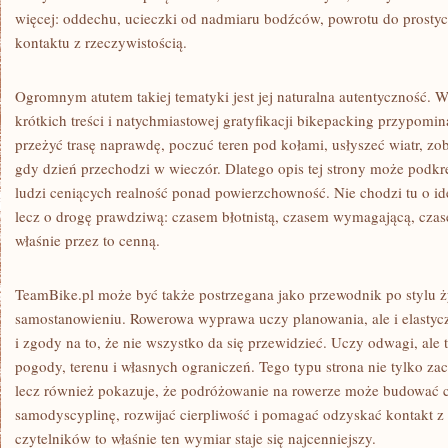
więcej: oddechu, ucieczki od nadmiaru bodźców, powrotu do prostyc
kontaktu z rzeczywistością.
Ogromnym atutem takiej tematyki jest jej naturalna autentyczność. 
krótkich treści i natychmiastowej gratyfikacji bikepacking przypomi
przeżyć trasę naprawdę, poczuć teren pod kołami, usłyszeć wiatr, zob
gdy dzień przechodzi w wieczór. Dlatego opis tej strony może podkre
ludzi ceniących realność ponad powierzchowność. Nie chodzi tu o i
lecz o drogę prawdziwą: czasem błotnistą, czasem wymagającą, cza
właśnie przez to cenną.
TeamBike.pl może być także postrzegana jako przewodnik po stylu ż
samostanowieniu. Rowerowa wyprawa uczy planowania, ale i elastycz
i zgody na to, że nie wszystko da się przewidzieć. Uczy odwagi, ale
pogody, terenu i własnych ograniczeń. Tego typu strona nie tylko za
lecz również pokazuje, że podróżowanie na rowerze może budować c
samodyscyplinę, rozwijać cierpliwość i pomagać odzyskać kontakt z
czytelników to właśnie ten wymiar staje się najcenniejszy.