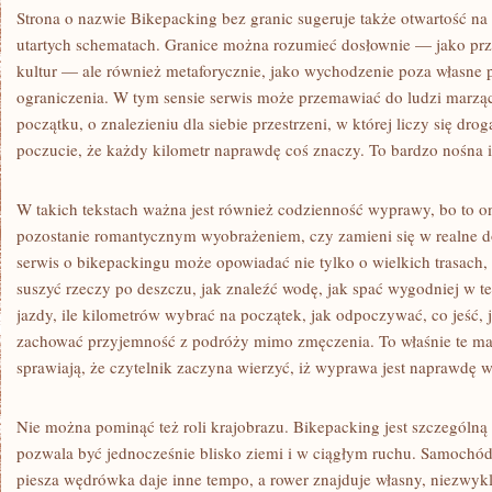
Strona o nazwie Bikepacking bez granic sugeruje także otwartość na 
utartych schematach. Granice można rozumieć dosłownie — jako prz
kultur — ale również metaforycznie, jako wychodzenie poza własne p
ograniczenia. W tym sensie serwis może przemawiać do ludzi marzą
początku, o znalezieniu dla siebie przestrzeni, w której liczy się drog
poczucie, że każdy kilometr naprawdę coś znaczy. To bardzo nośna i i
W takich tekstach ważna jest również codzienność wyprawy, bo to o
pozostanie romantycznym wyobrażeniem, czy zamieni się w realne d
serwis o bikepackingu może opowiadać nie tylko o wielkich trasach, 
suszyć rzeczy po deszczu, jak znaleźć wodę, jak spać wygodniej w te
jazdy, ile kilometrów wybrać na początek, jak odpoczywać, co jeść, j
zachować przyjemność z podróży mimo zmęczenia. To właśnie te ma
sprawiają, że czytelnik zaczyna wierzyć, iż wyprawa jest naprawdę w
Nie można pominąć też roli krajobrazu. Bikepacking jest szczególn
pozwala być jednocześnie blisko ziemi i w ciągłym ruchu. Samochód
piesza wędrówka daje inne tempo, a rower znajduje własny, niezwykl