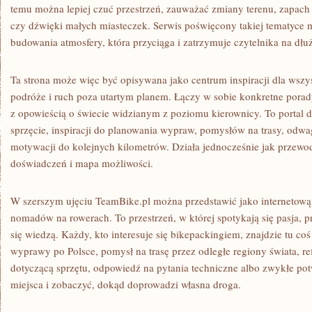
temu można lepiej czuć przestrzeń, zauważać zmiany terenu, zapach 
czy dźwięki małych miasteczek. Serwis poświęcony takiej tematyce 
budowania atmosfery, która przyciąga i zatrzymuje czytelnika na dłuż
Ta strona może więc być opisywana jako centrum inspiracji dla wszys
podróże i ruch poza utartym planem. Łączy w sobie konkretne porad
z opowieścią o świecie widzianym z poziomu kierownicy. To portal 
sprzęcie, inspiracji do planowania wypraw, pomysłów na trasy, odwa
motywacji do kolejnych kilometrów. Działa jednocześnie jak przewod
doświadczeń i mapa możliwości.
W szerszym ujęciu TeamBike.pl można przedstawić jako internetową
nomadów na rowerach. To przestrzeń, w której spotykają się pasja, p
się wiedzą. Każdy, kto interesuje się bikepackingiem, znajdzie tu coś 
wyprawy po Polsce, pomysł na trasę przez odległe regiony świata, r
dotyczącą sprzętu, odpowiedź na pytania techniczne albo zwykłe pot
miejsca i zobaczyć, dokąd doprowadzi własna droga.