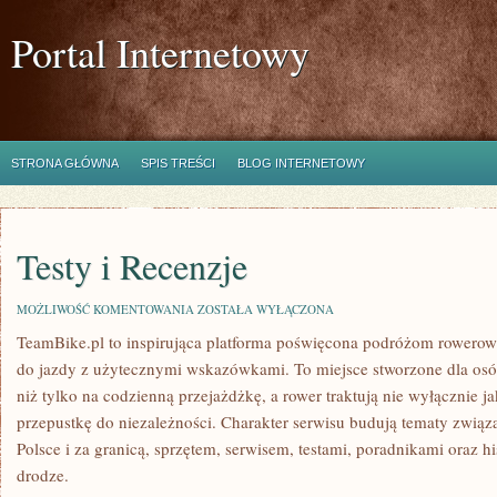
Portal Internetowy
STRONA GŁÓWNA
SPIS TREŚCI
BLOG INTERNETOWY
Testy i Recenzje
TESTY
MOŻLIWOŚĆ KOMENTOWANIA
ZOSTAŁA WYŁĄCZONA
I
TeamBike.pl to inspirująca platforma poświęcona podróżom rowerowy
RECENZJE
do jazdy z użytecznymi wskazówkami. To miejsce stworzone dla osób
niż tylko na codzienną przejażdżkę, a rower traktują nie wyłącznie j
przepustkę do niezależności. Charakter serwisu budują tematy zwią
Polsce i za granicą, sprzętem, serwisem, testami, poradnikami oraz h
drodze.