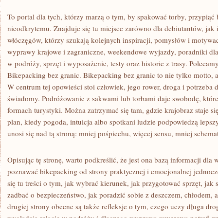
To portal dla tych, którzy marzą o tym, by spakować torby, przypiąć
nieodkrytemu. Znajduje się tu miejsce zarówno dla debiutantów, jak
włóczęgów, którzy szukają kolejnych inspiracji, pomysłów i motywa
wyprawy krajowe i zagraniczne, weekendowe wyjazdy, poradniki dla 
w podróży, sprzęt i wyposażenie, testy oraz historie z trasy. Polecam
Bikepacking bez granic. Bikepacking bez granic to nie tylko motto, a
W centrum tej opowieści stoi człowiek, jego rower, droga i potrzeba
świadomy. Podróżowanie z sakwami lub torbami daje swobodę, które
formach turystyki. Można zatrzymać się tam, gdzie krajobraz staje 
plan, kiedy pogoda, intuicja albo spotkani ludzie podpowiedzą lepsz
unosi się nad tą stroną: mniej pośpiechu, więcej sensu, mniej schema
Opisując tę stronę, warto podkreślić, że jest ona bazą informacji dla 
poznawać bikepacking od strony praktycznej i emocjonalnej jednocze
się tu treści o tym, jak wybrać kierunek, jak przygotować sprzęt, jak
zadbać o bezpieczeństwo, jak poradzić sobie z deszczem, chłodem, 
drugiej strony obecne są także refleksje o tym, czego uczy długa dro