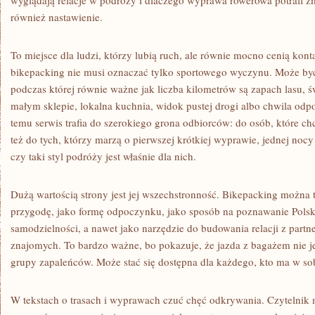
wyglądają relacje w podróży i dlaczego wyprawa rowerowa potrafi zm
również nastawienie.
To miejsce dla ludzi, którzy lubią ruch, ale równie mocno cenią konta
bikepacking nie musi oznaczać tylko sportowego wyczynu. Może być
podczas której równie ważne jak liczba kilometrów są zapach lasu, 
małym sklepie, lokalna kuchnia, widok pustej drogi albo chwila od
temu serwis trafia do szerokiego grona odbiorców: do osób, które chc
też do tych, którzy marzą o pierwszej krótkiej wyprawie, jednej noc
czy taki styl podróży jest właśnie dla nich.
Dużą wartością strony jest jej wszechstronność. Bikepacking można t
przygodę, jako formę odpoczynku, jako sposób na poznawanie Polski,
samodzielności, a nawet jako narzędzie do budowania relacji z partn
znajomych. To bardzo ważne, bo pokazuje, że jazda z bagażem nie j
grupy zapaleńców. Może stać się dostępna dla każdego, kto ma w so
W tekstach o trasach i wyprawach czuć chęć odkrywania. Czytelnik 