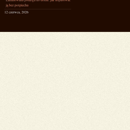
ją bez pośpiechu
12 czerwca, 2026