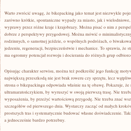
Warto zwrócić uwagę, że bikepacking jako temat jest niezwykle poj
zarówno krótkie, spontaniczne wypady za miasto, jak i wielodniowe
wyprawy przez różne kraje i krajobrazy. Można pisać o nim z perspe
dobrze z perspektywy przygodowej. Można mówić o minimalistyczn
rodzinnych, o samotnej jeździe, o wspólnych podróżach, o biwakowan
jedzeniu, regeneracji, bezpieczeństwie i mechanice. To sprawia, że 
ma ogromny potencjał rozwoju i docierania do różnych grup odbior
Opisując charakter serwisu, można też podkreślić jego funkcję moty
największą przeszkodą nie jest brak roweru czy sprzętu, lecz wątpli
strona o bikepackingu odpowiada właśnie na tę obawę. Pokazuje, że 
ultramaratończykiem, by wyruszyć w swoją pierwszą trasę. Nie trze
wyposażenia, by przeżyć wartościową przygodę. Nie trzeba znać wsz
szczegółów od pierwszego dnia. Wystarczy zacząć od małych krokó
prostszych tras i systematycznie budować własne doświadczenie. Tak
a jednocześnie bardzo potrzebny.