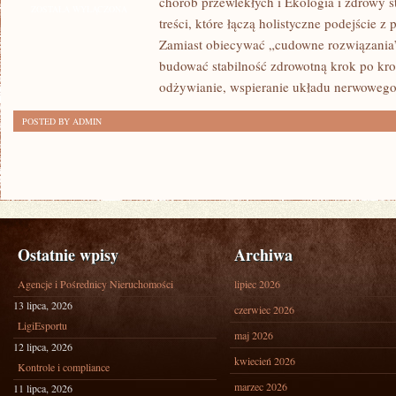
chorób przewlekłych i Ekologia i zdrowy st
ZDROWOTNA
ZOSTAŁA WYŁĄCZONA
treści, które łączą holistyczne podejście z
DLA
Zamiast obiecywać „cudowne rozwiązania”
DZIECI
budować stabilność zdrowotną krok po kr
odżywianie, wspieranie układu nerwowego
POSTED BY ADMIN
Ostatnie wpisy
Archiwa
Agencje i Pośrednicy Nieruchomości
lipiec 2026
13 lipca, 2026
czerwiec 2026
LigiEsportu
maj 2026
12 lipca, 2026
kwiecień 2026
Kontrole i compliance
marzec 2026
11 lipca, 2026