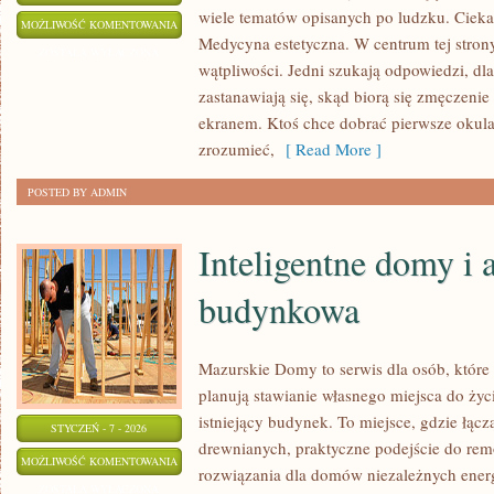
wiele tematów opisanych po ludzku. Cieka
PYTANIA
MOŻLIWOŚĆ KOMENTOWANIA
Medycyna estetyczna. W centrum tej strony 
OD
ZOSTAŁA WYŁĄCZONA
wątpliwości. Jedni szukają odpowiedzi, dl
CZYTELNIKÓW
zastanawiają się, skąd biorą się zmęczeni
ekranem. Ktoś chce dobrać pierwsze okular
zrozumieć,
[ Read More ]
POSTED BY ADMIN
Inteligentne domy i
budynkowa
Mazurskie Domy to serwis dla osób, któr
planują stawianie własnego miejsca do ży
istniejący budynek. To miejsce, gdzie łącz
STYCZEŃ - 7 - 2026
drewnianych, praktyczne podejście do rem
INTELIGENTNE
MOŻLIWOŚĆ KOMENTOWANIA
rozwiązania dla domów niezależnych energ
DOMY
ZOSTAŁA WYŁĄCZONA