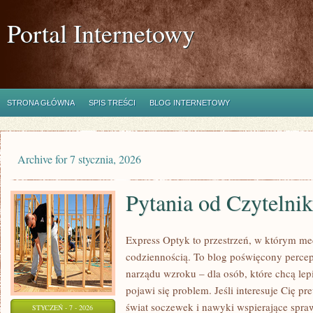
Portal Internetowy
STRONA GŁÓWNA
SPIS TREŚCI
BLOG INTERNETOWY
Archive for 7 stycznia, 2026
Pytania od Czytelni
Express Optyk to przestrzeń, w którym me
codziennością. To blog poświęcony percep
narządu wzroku – dla osób, które chcą lep
pojawi się problem. Jeśli interesuje Cię pr
świat soczewek i nawyki wspierające spraw
STYCZEŃ - 7 - 2026