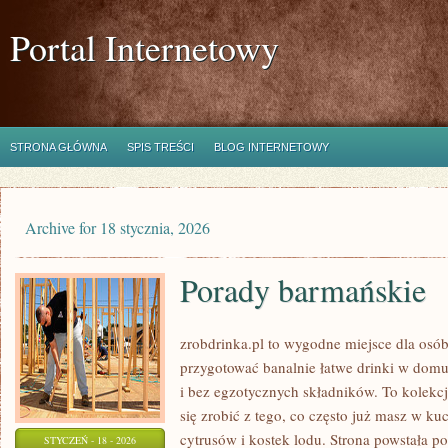
Portal Internetowy
STRONA GŁÓWNA
SPIS TREŚCI
BLOG INTERNETOWY
Archive for 18 stycznia, 2026
Porady barmańskie
zrobdrinka.pl to wygodne miejsce dla osób,
przygotować banalnie łatwe drinki w domu
i bez egzotycznych składników. To kolekcj
się zrobić z tego, co często już masz w k
cytrusów i kostek lodu. Strona powstała 
STYCZEŃ - 18 - 2026