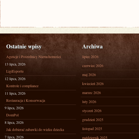
Ostatnie wpisy
Archiwa
Agencje i Pośrednicy Nieruchomości
lipiec 2026
13 lipca, 2026
czerwiec 2026
LigiEsportu
maj 2026
12 lipca, 2026
kwiecień 2026
Kontrole i compliance
marzec 2026
11 lipca, 2026
Restauracja i Konserwacja
luty 2026
9 lipca, 2026
styczeń 2026
DomPol
grudzień 2025
8 lipca, 2026
listopad 2025
Jak dobierać zabawki do wieku dziecka
7 lipca, 2026
październik 2025