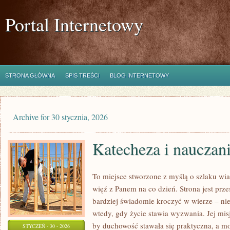
Portal Internetowy
STRONA GŁÓWNA
SPIS TREŚCI
BLOG INTERNETOWY
Archive for 30 stycznia, 2026
Katecheza i nauczan
To miejsce stworzone z myślą o szlaku wi
więź z Panem na co dzień. Strona jest prze
bardziej świadomie kroczyć w wierze – nie 
wtedy, gdy życie stawia wyzwania. Jej misj
by duchowość stawała się praktyczna, a mod
STYCZEŃ - 30 - 2026