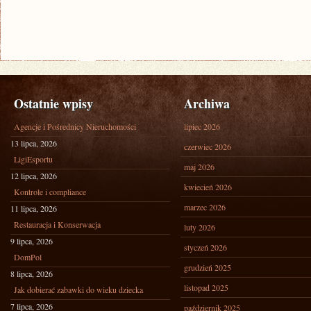
Ostatnie wpisy
Archiwa
Agencje i Pośrednicy Nieruchomości
lipiec 2026
13 lipca, 2026
czerwiec 2026
LigiEsportu
maj 2026
12 lipca, 2026
kwiecień 2026
Kontrole i compliance
marzec 2026
11 lipca, 2026
Restauracja i Konserwacja
luty 2026
9 lipca, 2026
styczeń 2026
DomPol
grudzień 2025
8 lipca, 2026
listopad 2025
Jak dobierać zabawki do wieku dziecka
7 lipca, 2026
październik 2025