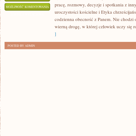
pracę, rozmowy, decyzje i spotkania z inn
KATECHEZA
MOŻLIWOŚĆ KOMENTOWANIA
uroczystości kościelne i Etyka chrześcijań
I
ZOSTAŁA WYŁĄCZONA
codzienna obecność z Panem. Nie chodzi o
NAUCZANIE
wierną drogę, w której człowiek uczy się 
KOŚCIOŁA
]
POSTED BY ADMIN